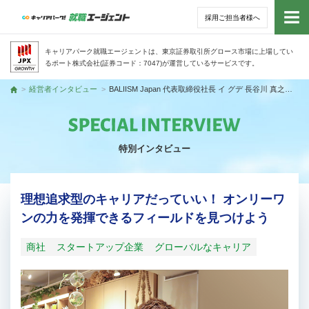
採用ご担当者様へ
トッ
キャリアパーク就職エージェントは、東京証券取引所グロース市場に上場してい
るポート株式会社(証券コード：7047)が運営しているサービスです。
サー
経営者インタビュー
BALIISM Japan 代表取締役社長 イ グデ 長谷川 真之さん
トップ
アド
特別インタビュー
利用
就活
理想追求型のキャリアだっていい！ オンリーワ
ンの力を発揮できるフィールドを見つけよう
経営
商社
スタートアップ企業
グローバルなキャリア
無料