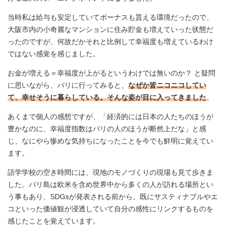
当時私は給与も安定していてボーナスも貰える環境だったので、
大阪市内の小奇麗なマンションに住み貯金も増えていった状態だ
ったのですが、何故だかそれと比例して幸福度も増えているわけ
ではない感覚を感じました。
お金が増える＝幸福度が上がるというわけでは無いのか？ と疑問
に思いながら、バリに行ってみると、
なぜか皆ニコニコしてい
て、幸せそうに暮らしている。そんな姿が目に入ってきました
。
あくまで個人の感想ですが、「経済的には日本の人たちのほうが
豊かなのに、幸福度指数はバリの人のほうが断然上だな」と感
じ、なにやら惨めな気持ちになったことを今でも鮮明に覚えてい
ます。
語学学校の空き時間には、現地のモノづくりの現場も見て歩きま
した。バリ島は欧米を含め世界中から多くの人が訪れる場所とい
う事もあり、SDGsが発表される前から、既にサスティナブルやエ
コといった価値観が浸透していて自分の感性にリンクするものを
感じたことを覚えています。