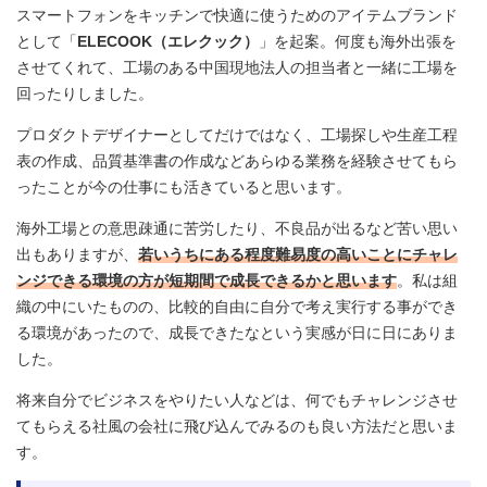
スマートフォンをキッチンで快適に使うためのアイテムブランド
として「
ELECOOK（エレクック）
」を起案。何度も海外出張を
させてくれて、工場のある中国現地法人の担当者と一緒に工場を
回ったりしました。
プロダクトデザイナーとしてだけではなく、工場探しや生産工程
表の作成、品質基準書の作成などあらゆる業務を経験させてもら
ったことが今の仕事にも活きていると思います。
海外工場との意思疎通に苦労したり、不良品が出るなど苦い思い
出もありますが、
若いうちにある程度難易度の高いことにチャレ
ンジできる環境の方が短期間で成長できるかと思います
。私は組
織の中にいたものの、比較的自由に自分で考え実行する事ができ
る環境があったので、成長できたなという実感が日に日にありま
した。
将来自分でビジネスをやりたい人などは、何でもチャレンジさせ
てもらえる社風の会社に飛び込んでみるのも良い方法だと思いま
す。