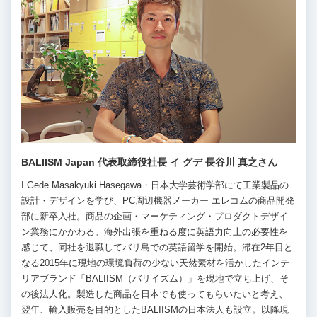
BALIISM Japan 代表取締役社長 イ グデ 長谷川 真之さん
I Gede Masakyuki Hasegawa・日本大学芸術学部にて工業製品の
設計・デザインを学び、PC周辺機器メーカー エレコムの商品開発
部に新卒入社。商品の企画・マーケティング・プロダクトデザイ
ン業務にかかわる。海外出張を重ねる度に英語力向上の必要性を
感じて、同社を退職してバリ島での英語留学を開始。滞在2年目と
なる2015年に現地の環境負荷の少ない天然素材を活かしたインテ
リアブランド「BALIISM（バリイズム）」を現地で立ち上げ、そ
の後法人化。製造した商品を日本でも使ってもらいたいと考え、
翌年、輸入販売を目的としたBALIISMの日本法人も設立。以降現