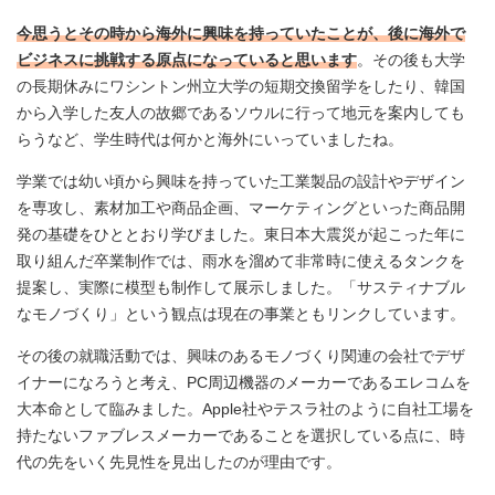
今思うとその時から海外に興味を持っていたことが、後に海外で
ビジネスに挑戦する原点になっていると思います
。その後も大学
の長期休みにワシントン州立大学の短期交換留学をしたり、韓国
から入学した友人の故郷であるソウルに行って地元を案内しても
らうなど、学生時代は何かと海外にいっていましたね。
学業では幼い頃から興味を持っていた工業製品の設計やデザイン
を専攻し、素材加工や商品企画、マーケティングといった商品開
発の基礎をひととおり学びました。東日本大震災が起こった年に
取り組んだ卒業制作では、雨水を溜めて非常時に使えるタンクを
提案し、実際に模型も制作して展示しました。「サスティナブル
なモノづくり」という観点は現在の事業ともリンクしています。
その後の就職活動では、興味のあるモノづくり関連の会社でデザ
イナーになろうと考え、PC周辺機器のメーカーであるエレコムを
大本命として臨みました。Apple社やテスラ社のように自社工場を
持たないファブレスメーカーであることを選択している点に、時
代の先をいく先見性を見出したのが理由です。