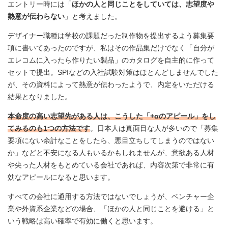
エントリー時には「
ほかの人と同じことをしていては、志望度や
熱意が伝わらない
」と考えました。
デザイナー職種は学校の課題だった制作物を提出するよう募集要
項に書いてあったのですが、私はその作品集だけでなく「自分が
エレコムに入ったら作りたい製品」のカタログを自主的に作って
セットで提出。SPIなどの入社試験対策はほとんどしませんでした
が、その資料によって熱意が伝わったようで、内定をいただける
結果となりました。
本命度の高い志望先がある人は、こうした「+αのアピール」をし
てみるのも1つの方法です
。日本人は真面目な人が多いので「募集
要項にない余計なことをしたら、悪目立ちしてしまうのではない
か」などと不安になる人もいるかもしれませんが、意欲ある人材
や尖った人材をもとめている会社であれば、内容次第で非常に有
効なアピールになると思います。
すべての会社に通用する方法ではないでしょうが、ベンチャー企
業や外資系企業などの場合、「ほかの人と同じことを避ける」と
いう戦略は高い確率で有効に働くと思います。