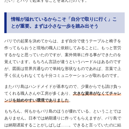
たい」とバリで起業することを選んだのです。
情報が溢れているからこそ「自分で取りに行く」こ
とが重要。まずは小さな一歩を踏み出そう
バリでの起業を決めてからは、まず自分で使うテーブルと椅子を
作ってもらおうと現地の職人に依頼してみることに。もっと苦労
するかなと思っていたのですが、案外簡単に作る事ができたのを
覚えています。もちろん言語が違うというハードルはあるのです
が、図面は世界共通なので単純な形状なものであれば、言葉で上
手く伝えられなくても十分コミュニケーションが取れるのです。
またバリ島はハンドメイドが基本なので、少量からでも請け負っ
てくれる職人さんや工房が多くあり、
大きな資本がなくてチャレ
ンジを始めやすい環境でありました
。
もちろん、何もかもバリ島のほうが優れている、ということでは
ありません。日本では納期通りに作ってもらえますが、バリ島で
は納期遅延することがしばしば……。できると言っていたのに結