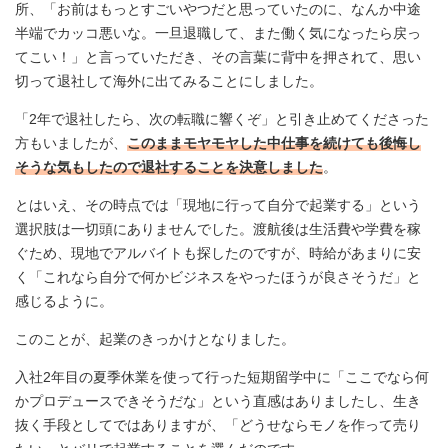
所、「お前はもっとすごいやつだと思っていたのに、なんか中途
半端でカッコ悪いな。一旦退職して、また働く気になったら戻っ
てこい！」と言っていただき、その言葉に背中を押されて、思い
切って退社して海外に出てみることにしました。
「2年で退社したら、次の転職に響くぞ」と引き止めてくださった
方もいましたが、
このままモヤモヤした中仕事を続けても後悔し
そうな気もしたので退社することを決意しました
。
とはいえ、その時点では「現地に行って自分で起業する」という
選択肢は一切頭にありませんでした。渡航後は生活費や学費を稼
ぐため、現地でアルバイトも探したのですが、時給があまりに安
く「これなら自分で何かビジネスをやったほうが良さそうだ」と
感じるように。
このことが、起業のきっかけとなりました。
入社2年目の夏季休業を使って行った短期留学中に「ここでなら何
かプロデュースできそうだな」という直感はありましたし、生き
抜く手段としてではありますが、「どうせならモノを作って売り