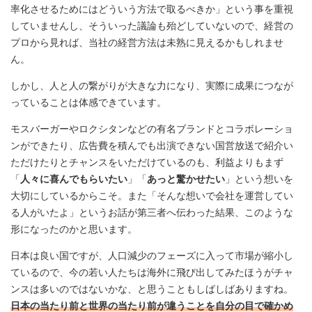
率化させるためにはどういう方法で取るべきか」という事を重視
していませんし、そういった議論も殆どしていないので、経営の
プロから見れば、当社の経営方法は未熟に見えるかもしれませ
ん。
しかし、人と人の繋がりが大きな力になり、実際に成果につなが
っていることは体感できています。
モスバーガーやロクシタンなどの有名ブランドとコラボレーショ
ンができたり、広告費を積んでも出演できない国営放送で紹介い
ただけたりとチャンスをいただけているのも、利益よりもまず
「
人々に喜んでもらいたい
」「
あっと驚かせたい
」という想いを
大切にしているからこそ。また「そんな想いで会社を運営してい
る人がいたよ」というお話が第三者へ伝わった結果、このような
形になったのかと思います。
日本は良い国ですが、人口減少のフェーズに入って市場が縮小し
ているので、今の若い人たちは海外に飛び出してみたほうがチャ
ンスは多いのではないかな、と思うこともしばしばありますね。
日本の当たり前と世界の当たり前が違うことを自分の目で確かめ