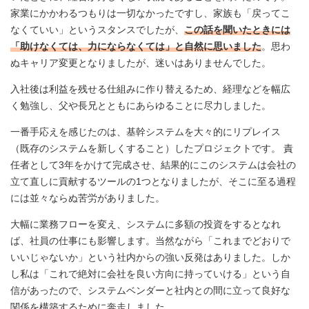
家業にかかわるつもりは一切なかったですし、家族も「戻ってこ
なくていい」というスタンスでしたが、
この話を聞いたときには
「助けなくては、力にならなくては」と自然に思いました
。思わ
ぬキャリア変更となりましたが、迷いはありませんでした。
入社後は利益を残せる仕組みに作り替えるため、経理などを幅広
く勉強し、父や長兄とともにあらゆることに尽力しました。
一番手応えを感じたのは、基幹システムを大々的にリプレイス
（既存のシステムを新しくすること）したプロジェクトです。 責
任者として3年をかけて完成させ、結果的にこのシステムは会社の
立て直しに貢献するツールの1つとなりましたが、そこに至る過程
には並々ならぬ苦労がありました。
大幅に業務フローを変え、システムに多額の投資をするとなれ
ば、社員の仕事にも影響します。当然ながら「これまでどおりで
いいじゃないか」という社内からの強い反発はありました。しか
し私は「これで絶対に会社を良い方向に持っていける」という自
信があったので、システムベンダーと社内との間に立って良好な
関係を構築するために奔走しました。