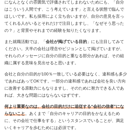
になんとなくの雰囲気で評価されてしまわないためにも、「自分
はこういう人間です、こう考えています」と言える状態で臨んで
ほしいです。私も採用によく立ち合いますが、自分の意見を言っ
てくれる人がいるとそれだけで注目しますし、「なぜそう思った
の？」と背景やそれまでの経験を知りたくなります。
また就職活動では、「
会社が掲げている目的
」にも注目してみて
ください。大半の会社は理念やビジョンとして掲げていますが、
それらのメッセージに自分の目的と重なる部分があれば、その組
織に属する意味を見出せると思います。
会社と自分の目的が100％一致している必要はなく、違和感も多少
であればあってOKです。一部分の違和感であれば会社を良い方向
に改善する原動力にもなりますし、そのために努力できる人であ
れば、大きな問題にはならないはずです。
何より重要なのは、会社の目的だけに追従する“会社の信者”にな
らないこと
。あくまで「自分のキャリアの目的をかなえるため
に、その会社で仕事をする」というスタンスでいることが、満足
いくキャリアを歩むためには必須です。