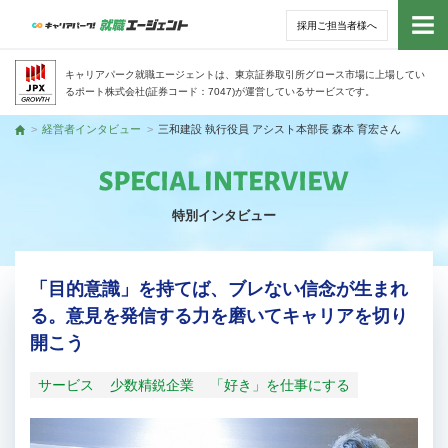
採用ご担当者様へ
トッ
キャリアパーク就職エージェントは、東京証券取引所グロース市場に上場してい
るポート株式会社(証券コード：7047)が運営しているサービスです。
サー
経営者インタビュー
三和建設 執行役員 アシスト本部長 森本 育宏さん
トップ
アド
特別インタビュー
利用
就活
「目的意識」を持てば、ブレない信念が生まれ
る。意見を発信する力を磨いてキャリアを切り
経営
開こう
無料
サービス
少数精鋭企業
「好き」を仕事にする