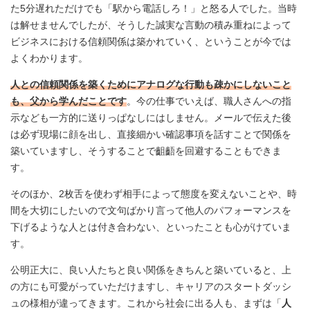
た5分遅れただけでも「駅から電話しろ！」と怒る人でした。当時
は解せませんでしたが、そうした誠実な言動の積み重ねによって
ビジネスにおける信頼関係は築かれていく、ということが今では
よくわかります。
人との信頼関係を築くためにアナログな行動も疎かにしないこと
も、父から学んだことです
。今の仕事でいえば、職人さんへの指
示なども一方的に送りっぱなしにはしません。メールで伝えた後
は必ず現場に顔を出し、直接細かい確認事項を話すことで関係を
築いていますし、そうすることで齟齬を回避することもできま
す。
そのほか、2枚舌を使わず相手によって態度を変えないことや、時
間を大切にしたいので文句ばかり言って他人のパフォーマンスを
下げるような人とは付き合わない、といったことも心がけていま
す。
公明正大に、良い人たちと良い関係をきちんと築いていると、上
の方にも可愛がっていただけますし、キャリアのスタートダッシ
ュの様相が違ってきます。これから社会に出る人も、まずは「
人