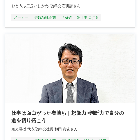
おとうふ工房いしかわ 取締役 石川諒さん
メーカー
少数精鋭企業
「好き」を仕事にする
仕事は面白がった者勝ち｜想像力×判断力で自分の
道を切り拓こう
旭光電機 代表取締役社長 和田 貴志さん