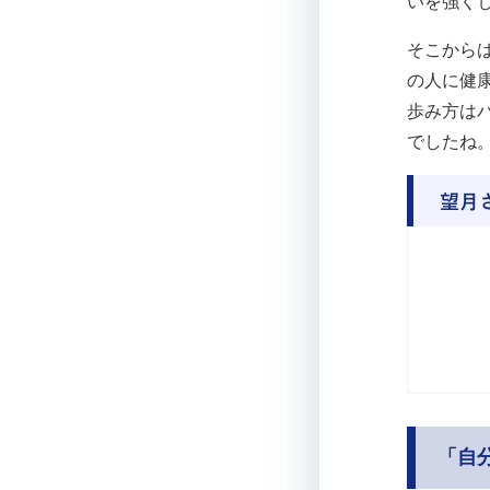
いを強く
そこから
の人に健
歩み方は
でしたね
「自