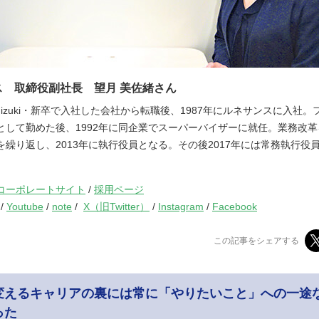
ス 取締役副社長 望月 美佐緒さん
Mochizuki・新卒で入社した会社から転職後、1987年にルネサンスに入社
として勤めた後、1992年に同企業でスーパーバイザーに就任。業務改
を繰り返し、2013年に執行役員となる。その後2017年には常務執行役
コーポレートサイト
/
採用ページ
/
Youtube
/
note
/
X（旧Twitter）
/
Instagram
/
Facebook
この記事をシェアする
変えるキャリアの裏には常に「やりたいこと」への一途
った