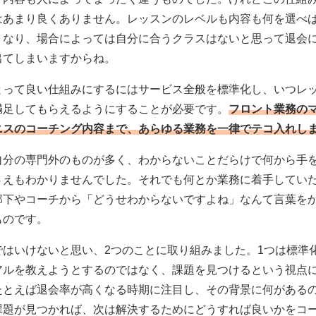
はあまり良くありません。レッスンのレベルも内容も何を選べ
くなり、場合によっては自分に合うクラスはないと思って退会
出てしまいますからね。
とって良い仕組みにするにはサービス全般を標準化し、いつレ
満足してもらえるようにすることが必要です。
フロント業務の
ニスのコーチング内容まで、あらゆる業務を一律でテコ入れし
自分の専門外のものが多く、わからないことだらけで何から手
さえもわかりませんでした。それでも何とか業務に着手してい
部下やコーチから「どうせわからないですよね」なんて言葉を
ものです。
ではいけないと思い、2つのことに取り組みました。1つは標準
アルを教えようとするのではなく、課題を見つけるという視点
たとえば退会率が高くなる時期に注目し、その背景に何がある
課題が見つかれば、次は解決するためにどうすれば良いかをコ