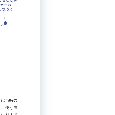
えば当時の
り、使う曲
みは利用者