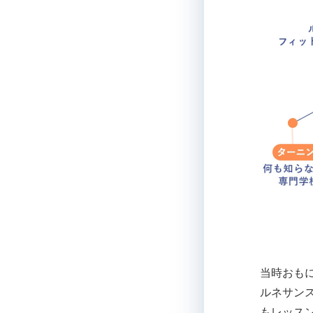
当時おも
ルネサン
もレッス