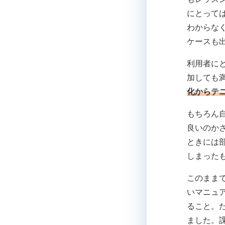
にとって
わからな
ケースも
利用者に
加しても
化からテ
もちろん
良いのか
ときには
しまった
このまま
いマニュ
ること。
ました。