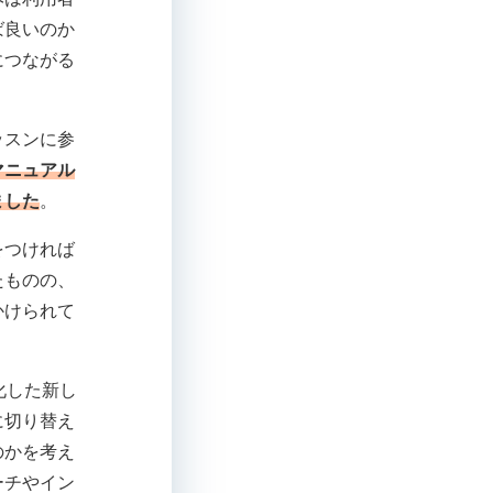
ば良いのか
につながる
ッスンに参
マニュアル
ました
。
をつければ
たものの、
かけられて
化した新し
に切り替え
のかを考え
ーチやイン