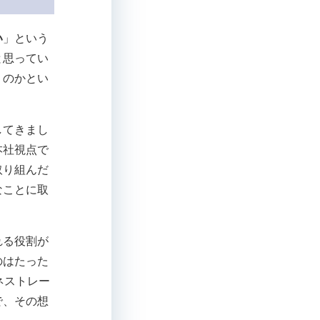
い
」という
と思ってい
うのかとい
してきまし
本社視点で
取り組んだ
なことに取
れる役割が
のはたった
ネストレー
で、その想