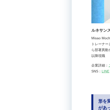
ルネサン
Misao 
トレーナー
ら部署異動
以降現職
企業詳細：
SNS：
LINE
形を
があ