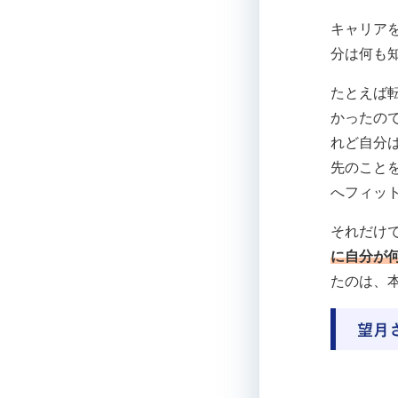
キャリア
分は何も
たとえば
かったの
れど自分
先のこと
へフィッ
それだけ
に自分が
たのは、