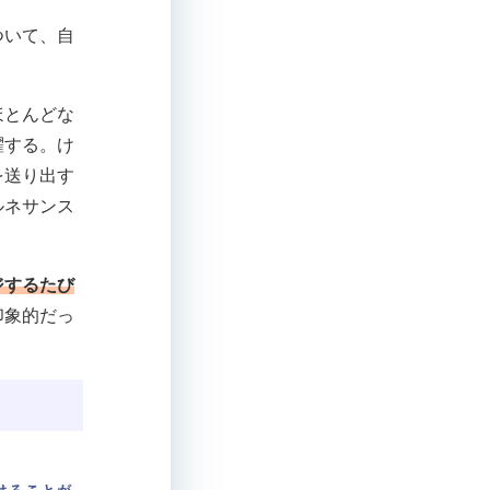
ついて、自
ほとんどな
躍する。け
を送り出す
ルネサンス
ジするたび
印象的だっ