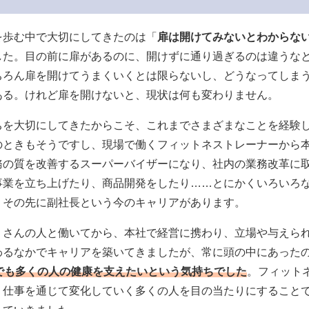
を歩む中で大切にしてきたのは「
扉は開けてみないとわからな
した。目の前に扉があるのに、開けずに通り過ぎるのは違うな
ちろん扉を開けてうまくいくとは限らないし、どうなってしま
ある。けれど扉を開けないと、現状は何も変わりません。
ちを大切にしてきたからこそ、これまでさまざまなことを経験
のときもそうですし、現場で働くフィットネストレーナーから
務の質を改善するスーパーバイザーになり、社内の業務改革に
事業を立ち上げたり、商品開発をしたり……とにかくいろいろ
、その先に副社長という今のキャリアがあります。
くさんの人と働いてから、本社で経営に携わり、立場や与えら
わるなかでキャリアを築いてきましたが、常に頭の中にあった
でも多くの人の健康を支えたいという気持ちでした
。フィット
う仕事を通じて変化していく多くの人を目の当たりにすること