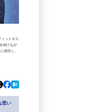
。フィットネス
革を続けなが
員に就任し、
な思い