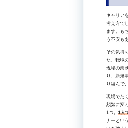
キャリア
考え方で
ます。も
う不安も
その気持
た。転職
現場の業
り、新規
り組んで
現場でた
頻繁に変
1つ。
1人
ナーとい