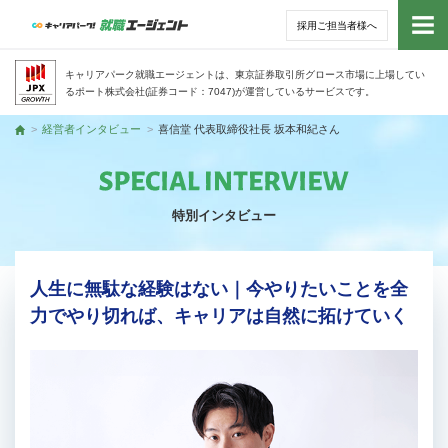
採用ご担当者様へ
トッ
キャリアパーク就職エージェントは、東京証券取引所グロース市場に上場してい
るポート株式会社(証券コード：7047)が運営しているサービスです。
サー
経営者インタビュー
喜信堂 代表取締役社長 坂本和紀さん
トップ
アド
特別インタビュー
利用
就活
人生に無駄な経験はない｜今やりたいことを全
力でやり切れば、キャリアは自然に拓けていく
経営
無料