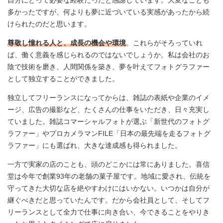
多かったですが、何よりも夢に近づいている実感があったから続
けられたのだと思います。
尊敬し憧れる人と、成長の機会や環境
。これらがそろっていれ
ば、働く意義を感じられるのではないでしょうか。私は会社のお
陰で技術を磨き、人間関係を築き、夢を叶えてフォトグラファー
として独立することができました。
独立してフリーランスになってからは、雑誌の表紙や企業のイメ
ージ、広告の撮影など、たくさんの仕事をいただき、日々充実し
ていました。雑誌コマーシャルフォトが選ぶ「新世代のフォトグ
ラファー」やプロカメラマンFILE「日本の最先端を走るフォトグ
ラファー」にも選ばれ、大きな達成感も得られました。
一方で実家の店のことも、頭のどこかには常にありました。喜信
堂は今年で創業93年の老舗の菓子屋です。地域に愛され、伝統を
守ってきた大切な店を絶やすわけにはいかない。いつかは自分が
継ぐべきだと思っていたんです。だから会社員として、そしてフ
リーランスとして全力で仕事に向き合い、今できることをやりき