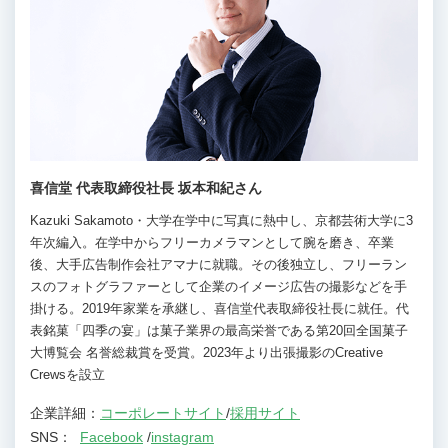
喜信堂 代表取締役社長 坂本和紀さん
Kazuki Sakamoto・大学在学中に写真に熱中し、京都芸術大学に3
年次編入。在学中からフリーカメラマンとして腕を磨き、卒業
後、大手広告制作会社アマナに就職。その後独立し、フリーラン
スのフォトグラファーとして企業のイメージ広告の撮影などを手
掛ける。2019年家業を承継し、喜信堂代表取締役社長に就任。代
表銘菓「四季の宴」は菓子業界の最高栄誉である第20回全国菓子
大博覧会 名誉総裁賞を受賞。2023年より出張撮影のCreative
Crewsを設立
企業詳細：
コーポレートサイト
/
採用サイト
SNS：
Facebook
/
instagram