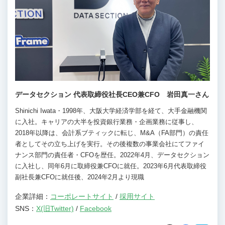
データセクション 代表取締役社長CEO兼CFO 岩田真一さん
Shinichi Iwata・1998年、大阪大学経済学部を経て、大手金融機関
に入社。キャリアの大半を投資銀行業務・企画業務に従事し、
2018年以降は、会計系ブティックに転じ、M&A（FA部門）の責任
者としてその立ち上げを実行。その後複数の事業会社にてファイ
ナンス部門の責任者・CFOを歴任。2022年4月、データセクション
に入社し、同年6月に取締役兼CFOに就任。2023年6月代表取締役
副社長兼CFOに就任後、2024年2月より現職
企業詳細：
コーポレートサイト
/
採用サイト
SNS：
X(旧Twitter)
/
Facebook