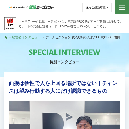
採用ご担当者様へ
トッ
キャリアパーク就職エージェントは、東京証券取引所グロース市場に上場してい
るポート株式会社(証券コード：7047)が運営しているサービスです。
サー
経営者インタビュー
データセクション 代表取締役社長CEO兼CFO 岩田真一さん
トップ
アド
特別インタビュー
利用
就活
面接は個性で人を上回る場所ではない｜チャン
スは望み行動する人にだけ認識できるもの
経営
無料