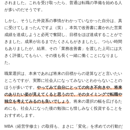
されました。これを受け取ったら、普通は転職の準備を始める人
が多いのだそうです。
しかし、そうした外資系の事情がわかっていなかった自分は、真
に受けてしまったんですよ（笑）。本気で改善書に書かれた営業
成績を達成しようと必死で奮闘し、目標をほぼ達成することがで
きました。成果が出るまでたくさんもがきましたし、つらい時間
もありましたが、結果、その「業務改善書」を渡した上司には大
きく評価してもらい、その後も長く一緒に働くことになりまし
た。
職業選択は、本来であれば将来の目標からの逆算などと言いたい
ところですが、実際に社会人になってみないとわからないことの
ほうが多いです。
やってみて自分にとっての向き不向きや、将来
のありたい姿が見えてくると思うので、そのタイミングで転職や
独立を考えてみるのも良いでしょう
。将来の選択の幅を広げるた
めにも、社会人になった後の勉強にも惜しみなく投資することを
おすすめします。
MBA（経営学修士）の取得も、まさに「変化」を求めての行動だ