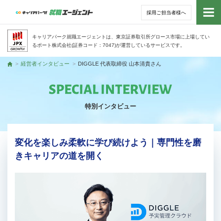
採用ご担当者様へ
トッ
キャリアパーク就職エージェントは、東京証券取引所グロース市場に上場してい
るポート株式会社(証券コード：7047)が運営しているサービスです。
サー
経営者インタビュー
DIGGLE 代表取締役 山本清貴さん
トップ
アド
特別インタビュー
利用
就活
変化を楽しみ柔軟に学び続けよう｜専門性を磨
きキャリアの道を開く
経営
無料