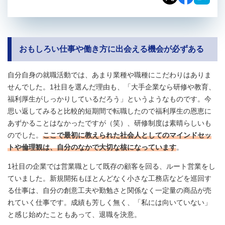
おもしろい仕事や働き方に出会える機会が必ずある
自分自身の就職活動では、あまり業種や職種にこだわりはありま
せんでした。1社目を選んだ理由も、「大手企業なら研修や教育、
福利厚生がしっかりしているだろう」というようなものです。今
思い返してみると比較的短期間で転職したので福利厚生の恩恵に
あずかることはなかったですが（笑）、研修制度は素晴らしいも
のでした。
ここで最初に教えられた社会人としてのマインドセッ
トや倫理観は、自分のなかで大切な核になっています
。
1社目の企業では営業職として既存の顧客を回る、ルート営業をし
ていました。新規開拓もほとんどなく小さな工務店などを巡回す
る仕事は、自分の創意工夫や勤勉さと関係なく一定量の商品が売
れていく仕事です。成績も芳しく無く、「私には向いていない」
と感じ始めたこともあって、退職を決意。