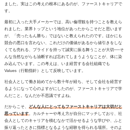
ました。実はこの考えの根本にあるのが、ファーストキャリアで
す。
最初に入った大手メーカーでは、高い倫理観を持つことを教えら
れました。業界トップという地位があったからこそだと思います
が、「売ったもん勝ち」ではないと教えられたのです。ほかにも
競合の悪口を言わない、これだけの価値があるから値引きをしな
くても売れる、プライドを持って誠実に振る舞うことが大切──そ
んな当然ながらも油断すれば忘れてしまうようなことが、体に染
み込んでいます。この考えは、いま経営する会社組織でも
Values（行動指針）として反映しています。
社会人として働き始めてから数十年が経ち、そして会社を経営す
るようになって心のよすがにしたのが、ファーストキャリアで学
んだこと。なんだか不思議ですよね。
だからこそ、
どんな人にとってもファーストキャリアは大切だと
思っています
。カルチャーや考え方が自分にマッチしており、社
会人としてのキャリアを積むなかで活かせるような学びや、ふと
振り返ったときに指標となるような経験を得られる場所。そのよ