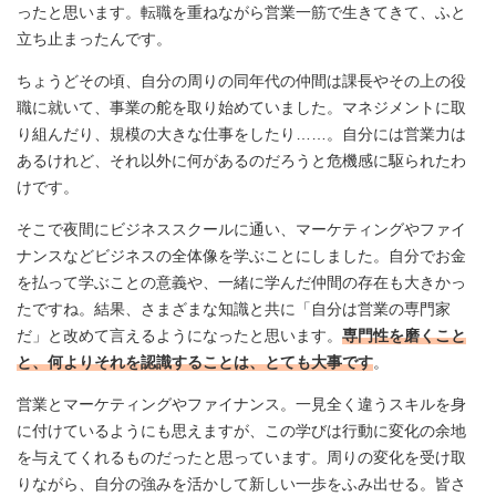
ったと思います。転職を重ねながら営業一筋で生きてきて、ふと
立ち止まったんです。
ちょうどその頃、自分の周りの同年代の仲間は課長やその上の役
職に就いて、事業の舵を取り始めていました。マネジメントに取
り組んだり、規模の大きな仕事をしたり……。自分には営業力は
あるけれど、それ以外に何があるのだろうと危機感に駆られたわ
けです。
そこで夜間にビジネススクールに通い、マーケティングやファイ
ナンスなどビジネスの全体像を学ぶことにしました。自分でお金
を払って学ぶことの意義や、一緒に学んだ仲間の存在も大きかっ
たですね。結果、さまざまな知識と共に「自分は営業の専門家
だ」と改めて言えるようになったと思います。
専門性を磨くこと
と、何よりそれを認識することは、とても大事です
。
営業とマーケティングやファイナンス。一見全く違うスキルを身
に付けているようにも思えますが、この学びは行動に変化の余地
を与えてくれるものだったと思っています。周りの変化を受け取
りながら、自分の強みを活かして新しい一歩をふみ出せる。皆さ