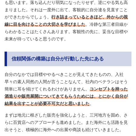
も思います。落ち込んだり弱気になったりせず、逆にやる気も高
まりました。それは一度外に出て、客観的に自分達を見直すこと
ができたからでしょう。
行き詰まっているときほど、外からの視
線に目を向けることの大切さを学びました
。冷静な第三者目線か
らわかることはたくさんあります。客観性の先に、妥当な目標や
未来が待っていると思うのです。
信頼関係の構築は自分が行動した先にある
自分のなかでは目標ややるべきことが見えてきたものの、入社
早々の素人同然の人間が言うことなんて、社内のベテランはそう
簡単に耳を傾けてくれるわけがありません。
コンセプトを持った
酒造りや販売展開についてきてもらうためには、とにかく自分が
結果を出すことが必要不可欠だと思いました
。
まずは地元に根ざした販売を強化しようと、三河地方を固め、さ
らに百貨店へのアプローチも進めました。また海外にも活路を見
出そうと、積極的に海外への出展や商談も続けていきました。