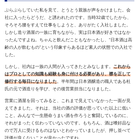
ぶらぶらしていた私を見て、とうとう親族が声をかけました。会
社に入ったらどうだ、と誘われたのです。当時32歳でしたから、
そろそろ腰をすえて仕事をしようと、ありがたく入社しました。
しかし造り酒屋の一族に育ちながら、実は日本酒が好きではなか
ったんですよね。ちゃんと飲んだこともなかったし、“日本酒は高
齢の人が飲むもの”という印象すらあるほど素人の状態での入社で
した。
しかし、社内は一族の人間が入ってきたとみなします。
これから
はプロとしての知識も経験も身に付ける必要があり、襟を正して
修行する毎日になりました
。半年間は日本酒醸造の職人である杜
氏の元で酒造りを学び、その後営業担当になりました。
営業に酒屋を回ってみると、これまで見えていなかった一面が見
えてきました。それは、当社の酒の評価が思っていた以上に低い
こと。みんなで一生懸命うまい酒を作ろうと奮闘しているのに、
それがまったく伝わっていないのです。もちろん、酒は嗜好品な
ので万人に受けるものはないとわかっていましたが、押し並べて
評価が良くないことが辛かったですね。