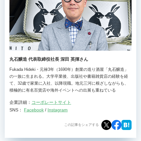
丸石醸造 代表取締役社長 深田 英揮さん
Fukada Hideki・元禄3年（1690年）創業の造り酒屋「丸石醸造」
の一族に生まれる。大学卒業後、出版社や書籍雑貨店の経験を経
て、32歳で家業に入社、以降現職。地元三河に根ざしながらも、
積極的に有名百貨店や海外イベントへの出展も重ねている
企業詳細：
コーポレートサイト
SNS：
Facebook
/
Instagram
この記事をシェアする