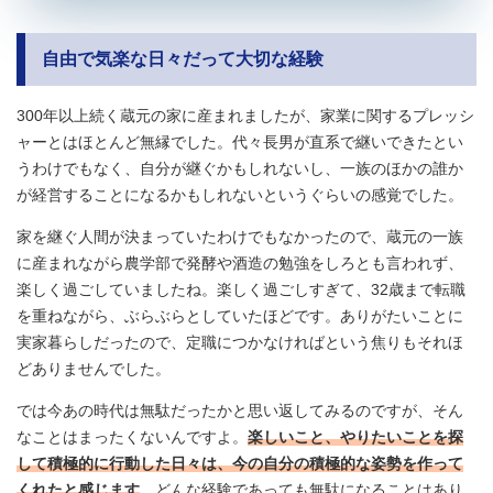
自由で気楽な日々だって大切な経験
300年以上続く蔵元の家に産まれましたが、家業に関するプレッシ
ャーとはほとんど無縁でした。代々長男が直系で継いできたとい
うわけでもなく、自分が継ぐかもしれないし、一族のほかの誰か
が経営することになるかもしれないというぐらいの感覚でした。
家を継ぐ人間が決まっていたわけでもなかったので、蔵元の一族
に産まれながら農学部で発酵や酒造の勉強をしろとも言われず、
楽しく過ごしていましたね。楽しく過ごしすぎて、32歳まで転職
を重ねながら、ぶらぶらとしていたほどです。ありがたいことに
実家暮らしだったので、定職につかなければという焦りもそれほ
どありませんでした。
では今あの時代は無駄だったかと思い返してみるのですが、そん
なことはまったくないんですよ。
楽しいこと、やりたいことを探
して積極的に行動した日々は、今の自分の積極的な姿勢を作って
くれたと感じます
。どんな経験であっても無駄になることはあり