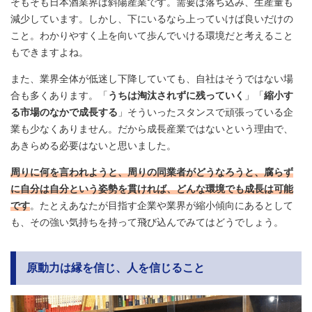
そもそも日本酒業界は斜陽産業です。需要は落ち込み、生産量も
減少しています。しかし、下にいるなら上っていけば良いだけの
こと。わかりやすく上を向いて歩んでいける環境だと考えること
もできますよね。
また、業界全体が低迷し下降していても、自社はそうではない場
合も多くあります。「
うちは淘汰されずに残っていく
」「
縮小す
る市場のなかで成長する
」そういったスタンスで頑張っている企
業も少なくありません。だから成長産業ではないという理由で、
あきらめる必要はないと思いました。
周りに何を言われようと、周りの同業者がどうなろうと、腐らず
に自分は自分という姿勢を貫ければ、どんな環境でも成長は可能
です
。たとえあなたが目指す企業や業界が縮小傾向にあるとして
も、その強い気持ちを持って飛び込んでみてはどうでしょう。
原動力は縁を信じ、人を信じること