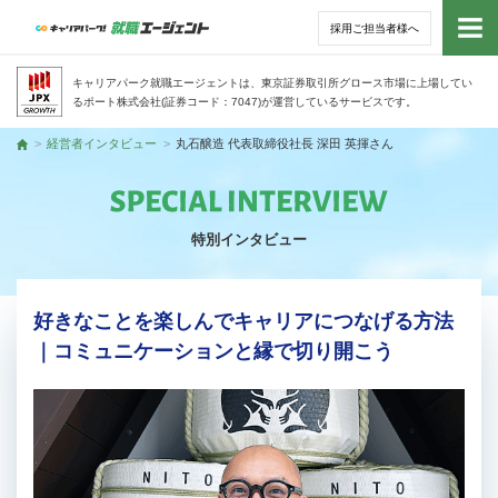
採用ご担当者様へ
トッ
キャリアパーク就職エージェントは、東京証券取引所グロース市場に上場してい
るポート株式会社(証券コード：7047)が運営しているサービスです。
サー
経営者インタビュー
丸石醸造 代表取締役社長 深田 英揮さん
トップ
アド
特別インタビュー
利用
就活
好きなことを楽しんでキャリアにつなげる方法
｜コミュニケーションと縁で切り開こう
経営
無料