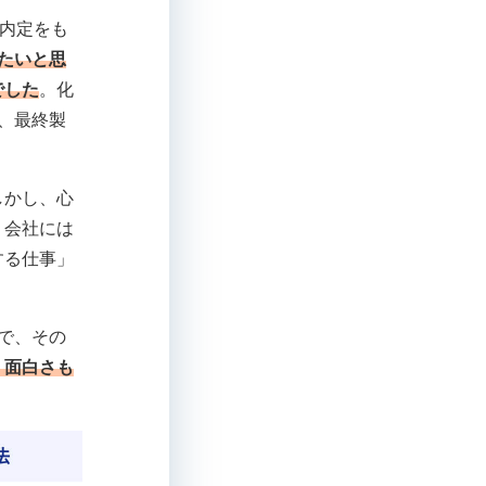
、内定をも
たいと思
でした
。化
、最終製
しかし、心
。会社には
する仕事」
で、その
、面白さも