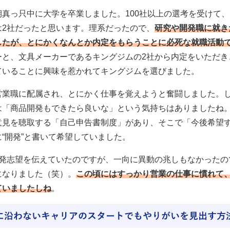
期真っ只中に大学を卒業しました。100社以上の選考を受けて
は2社だったと思います。理系だったので、
研究や開発職に就き
したが、とにかくなんとか内定をもらうことに必死な就職活動
ーと、文具メーカーであるキングジムの2社から内定をいただき
ていることに興味を惹かれてキングジムを選びました。
営業職に配属され、とにかく仕事を覚えようと奮闘しました。
は「商品開発もできたら良いな」という気持ちはありましたね
意見を聴取する「自己申告書制度」があり、そこで「今後希望
“開発”と書いて希望していました。
開発志望を伝えていたのですが、一向に異動の兆しもなかったの
になりました（笑）。
この頃にはすっかり営業の仕事に慣れて
ていましたしね
。