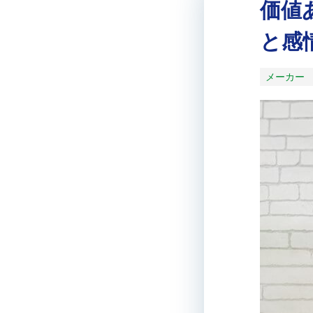
価値
と感
メーカー