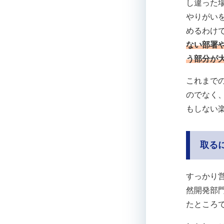
し違った
やりがい
めるわけ
ない部署
う部分が
これまで
のでなく
もしない
取る
すっかり
然開発部
たところ