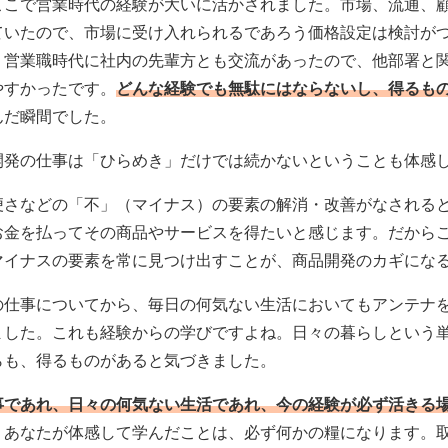
ここで営業時代の経験が大いに活かされました。市場、流通、
ていたので、市場に受け入れられるであろう価格設定は検討が
、営業職時代に社内の先輩方とも交流があったので、他部署と
やすかったです。
どんな経験でも無駄にはならないし、得るも
んだ瞬間でした。
開発の仕事は「ひらめき」だけでは続かないということも体感
便さなどの「不」（マイナス）の要素の解消・改善がなされる
お金を払ってその商品やサービスを得たいと感じます。だから
マイナスの要素を常に見つけ出すことが、商品開発のカギにな
の仕事についてから、毎日の何気ない生活においてもアンテナ
ました。これも経験からの学びですよね。日々の暮らしという
らも、得るものがあると気づきました。
事であれ、日々の何気ない生活であれ、今の経験が必ず活きる
。あなたが体感して学んだことは、必ず何かの糧になります。