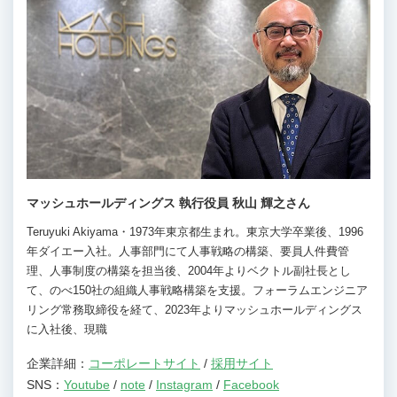
マッシュホールディングス 執行役員 秋山 輝之さん
Teruyuki Akiyama・1973年東京都生まれ。東京大学卒業後、1996
年ダイエー入社。人事部門にて人事戦略の構築、要員人件費管
理、人事制度の構築を担当後、2004年よりベクトル副社長とし
て、のべ150社の組織人事戦略構築を支援。フォーラムエンジニア
リング常務取締役を経て、2023年よりマッシュホールディングス
に入社後、現職
企業詳細：
コーポレートサイト
/
採用サイト
SNS：
Youtube
/
note
/
Instagram
/
Facebook