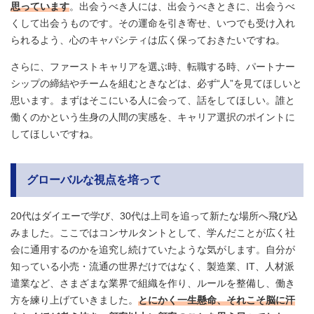
思っています
。出会うべき人には、出会うべきときに、出会うべ
くして出会うものです。その運命を引き寄せ、いつでも受け入れ
られるよう、心のキャパシティは広く保っておきたいですね。
さらに、ファーストキャリアを選ぶ時、転職する時、パートナー
シップの締結やチームを組むときなどは、必ず“人”を見てほしいと
思います。まずはそこにいる人に会って、話をしてほしい。誰と
働くのかという生身の人間の実感を、キャリア選択のポイントに
してほしいですね。
グローバルな視点を培って
20代はダイエーで学び、30代は上司を追って新たな場所へ飛び込
みました。ここではコンサルタントとして、学んだことが広く社
会に通用するのかを追究し続けていたような気がします。自分が
知っている小売・流通の世界だけではなく、製造業、IT、人材派
遣業など、さまざまな業界で組織を作り、ルールを整備し、働き
方を練り上げていきました。
とにかく一生懸命、それこそ脳に汗