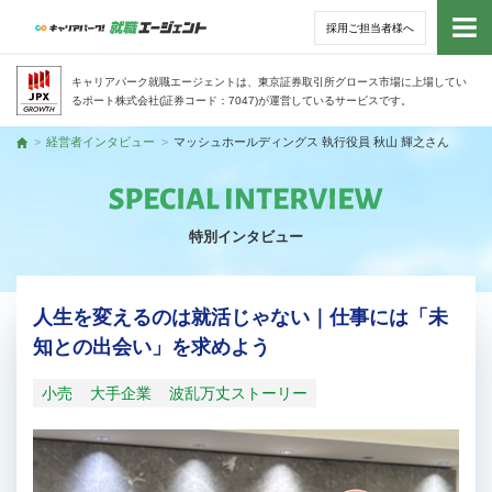
採用ご担当者様へ
トッ
キャリアパーク就職エージェントは、東京証券取引所グロース市場に上場してい
るポート株式会社(証券コード：7047)が運営しているサービスです。
サー
経営者インタビュー
マッシュホールディングス 執行役員 秋山 輝之さん
トップ
アド
特別インタビュー
利用
就活
人生を変えるのは就活じゃない｜仕事には「未
知との出会い」を求めよう
経営
小売
大手企業
波乱万丈ストーリー
無料