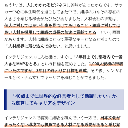
もう1つは、
人にかかわるビジネス
に興味があったからです。サッ
カー中心に学生時代を過ごしてきた中で、組織の力やその存在の
大きさを感じる機会がたびたびありました。人材会社の役割は、
個人に対しては良い仕事を見つけてあげること・組織に対しては
良い人材を採用して組織の成長の加速に貢献できる
、という両面
があります。人材は組織にとって重要なキーとなると考えたので
「
人材業界に飛び込んでみたい
」と思いました。
インテリジェンスに入社後は、すぐに「
3年目までに部署内で一番
大きなMVPをとる
」という目標を定めました。
1,000人規模の部署
にいたのですが、3年目の終わりに目標を達成
。その後、シンガポ
ールとベトナム支社でキャリアを積むことができました。
「40歳までに世界的な経営者として活躍したい」か
ら逆算してキャリアをデザイン
インテリジェンスで着実に経験を積んでいく一方で、
日本文化が
まったくない環境でも勝負できる人材になる必要があると感じ始