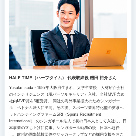
HALF TIME（ハーフタイム） 代表取締役 磯田 裕介さん
Yusuke Isoda・1987年大阪府生まれ。大学卒業後、人材紹介会社
のインテリジェンス（現パーソルキャリア）入社、全社MVP含め
社内MVP賞を6度受賞。 同社の海外事業拡大のためシンガポー
ル、ベトナム法人に出向。その後、スポーツ業界特化型の英系ヘ
ッドハンティングファームSRI（Sports Recruitment
International） のシンガポール法人で初の日本人として入社し、日
本事業の立ち上げに従事。シンガポール勤務の後、日本へ赴任
し、欧州の国際競技団体やサッカークラブなどの採用支援をおこ