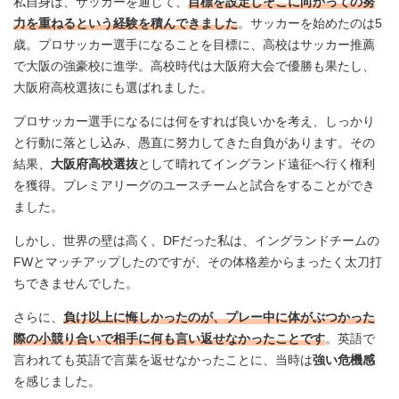
私自身は、サッカーを通じて、
目標を設定しそこに向かっての努
力を重ねるという経験を積んできました
。サッカーを始めたのは5
歳。プロサッカー選手になることを目標に、高校はサッカー推薦
で大阪の強豪校に進学。高校時代は大阪府大会で優勝も果たし、
大阪府高校選抜にも選ばれました。
プロサッカー選手になるには何をすれば良いかを考え、しっかり
と行動に落とし込み、愚直に努力してきた自負があります。その
結果、
大阪府高校選抜
として晴れてイングランド遠征へ行く権利
を獲得。プレミアリーグのユースチームと試合をすることができ
ました。
しかし、世界の壁は高く、DFだった私は、イングランドチームの
FWとマッチアップしたのですが、その体格差からまったく太刀打
ちできませんでした。
さらに、
負け以上に悔しかったのが、プレー中に体がぶつかった
際の小競り合いで相手に何も言い返せなかったことです
。英語で
言われても英語で言葉を返せなかったことに、当時は
強い危機感
を感じました。