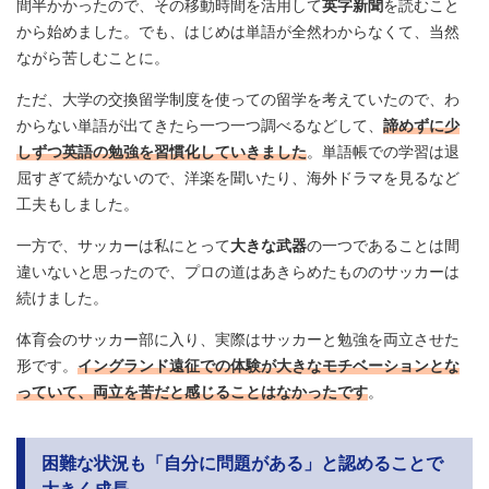
間半かかったので、その移動時間を活用して
英字新聞
を読むこと
から始めました。でも、はじめは単語が全然わからなくて、当然
ながら苦しむことに。
ただ、大学の交換留学制度を使っての留学を考えていたので、わ
からない単語が出てきたら一つ一つ調べるなどして、
諦めずに少
しずつ英語の勉強を習慣化していきました
。単語帳での学習は退
屈すぎて続かないので、洋楽を聞いたり、海外ドラマを見るなど
工夫もしました。
一方で、サッカーは私にとって
大きな武器
の一つであることは間
違いないと思ったので、プロの道はあきらめたもののサッカーは
続けました。
体育会のサッカー部に入り、実際はサッカーと勉強を両立させた
形です。
イングランド遠征での体験が大きなモチベーションとな
っていて、両立を苦だと感じることはなかったです
。
困難な状況も「自分に問題がある」と認めることで