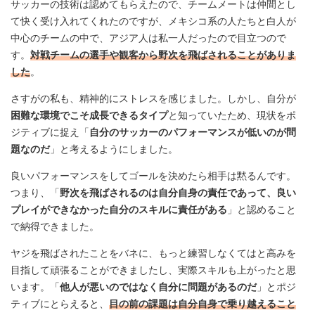
サッカーの技術は認めてもらえたので、チームメートは仲間とし
て快く受け入れてくれたのですが、メキシコ系の人たちと白人が
中心のチームの中で、アジア人は私一人だったので目立つので
す。
対戦チームの選手や観客から野次を飛ばされることがありま
した
。
さすがの私も、精神的にストレスを感じました。しかし、自分が
困難な環境でこそ成長できるタイプ
と知っていたため、現状をポ
ジティブに捉え「
自分のサッカーのパフォーマンスが低いのが問
題なのだ
」と考えるようにしました。
良いパフォーマンスをしてゴールを決めたら相手は黙るんです。
つまり、「
野次を飛ばされるのは自分自身の責任であって、良い
プレイができなかった自分のスキルに責任がある
」と認めること
で納得できました。
ヤジを飛ばされたことをバネに、もっと練習しなくてはと高みを
目指して頑張ることができましたし、実際スキルも上がったと思
います。「
他人が悪いのではなく自分に問題があるのだ
」とポジ
ティブにとらえると、
目の前の課題は自分自身で乗り越えること