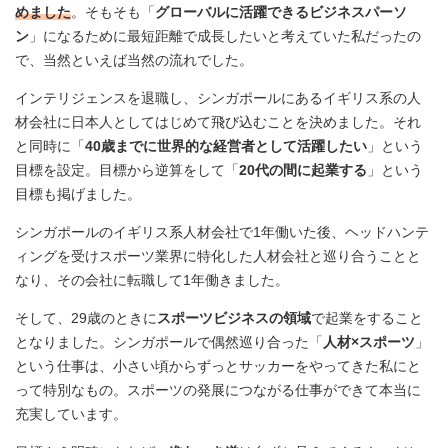
めました
。そもそも「
グローバルに活躍できるビジネスパーソ
ン
」になるために最短距離で成長したいと考えていた私だったの
で、当然といえば当然の流れでした。
インテリジェンスを退職し、シンガポールにあるイギリス系の人
材会社に日本人としてはじめて飛び込むことを決めました。それ
と同時に「
40歳までに世界的な経営者として活躍したい
」という
目標を設定。目標から逆算をして「
20代の間に起業する
」という
目標も掲げました。
シンガポールのイギリス系人材会社で1年働いた後、ヘッドハンテ
ィングを受けスポーツ業界に特化した人材会社と巡り合うことと
なり、その会社に転職して1年働きました。
そして、29歳のときに
スポーツビジネスの領域
で起業をすること
となりました。シンガポールで偶然巡り合った「
人材×スポーツ
」
という仕事は、小さい頃からずっとサッカーをやってきた私にと
って特別なもの。スポーツの発展につながる仕事ができて本当に
充実しています。