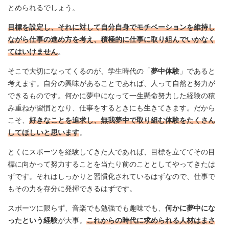
とめられるでしょう。
目標を設定し、それに対して自分自身でモチベーションを維持し
ながら仕事の進め方を考え、積極的に仕事に取り組んでいかなく
てはいけません
。
そこで大切になってくるのが、学生時代の「
夢中体験
」であると
考えます。自分の興味があることであれば、人って自然と努力が
できるものです。何かに夢中になって一生懸命努力した経験の積
み重ねが習慣となり、仕事をするときにも生きてきます。だから
こそ、
好きなことを追求し、無我夢中で取り組む体験をたくさん
してほしいと思います
。
とくにスポーツを経験してきた人であれば、目標を立ててその目
標に向かって努力することを当たり前のこととしてやってきたは
ずです。それはしっかりと習慣化されているはずなので、仕事で
もその力を存分に発揮できるはずです。
スポーツに限らず、音楽でも勉強でも趣味でも、
何かに夢中にな
ったという経験
が大事。
これからの時代に求められる人材はまさ