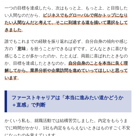
一つの目標を達成したら、次はもっと上、もっと上、と目指した
い人間なのだから、
ビジネスでもグローバルで何かトップになり
たい人間なんだと考えて、そこに到達する道を描いて選択をして
きました
。
誰でもこれまでの経験を振り返れば必ず、自分自身の傾向や感じ
方の「
意味
」を拾うことができるはずです。どんなときに喜びを
感じることが多かったのか。たとえば、両親に喜ばれたときなの
か、目標を達成したときなのか。
自分自身のことを本当に良く理
解してから、業界分析や企業訪問を進めていってほしいと思って
います
。
ファーストキャリアは「本当に進みたい道かどうか
＋直感」で判断
かくいう私も、就職活動では結構苦労しました。内定をもらうま
でに時間がかかり、1社も内定をもらえないときはものすごく不安
になったのを覚えています。