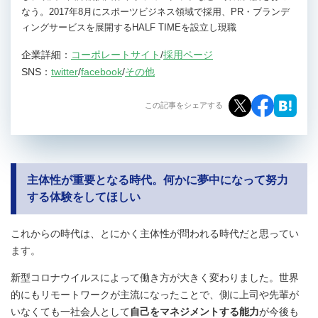
なう。2017年8月にスポーツビジネス領域で採用、PR・ブランデ
ィングサービスを展開するHALF TIMEを設立し現職
企業詳細：
コーポレートサイト
/
採用ページ
SNS：
twitter
/
facebook
/
その他
この記事をシェアする
主体性が重要となる時代。何かに夢中になって努力
する体験をしてほしい
これからの時代は、とにかく主体性が問われる時代だと思ってい
ます。
新型コロナウイルスによって働き方が大きく変わりました。世界
的にもリモートワークが主流になったことで、側に上司や先輩が
いなくても一社会人として
自己をマネジメントする能力
が今後も