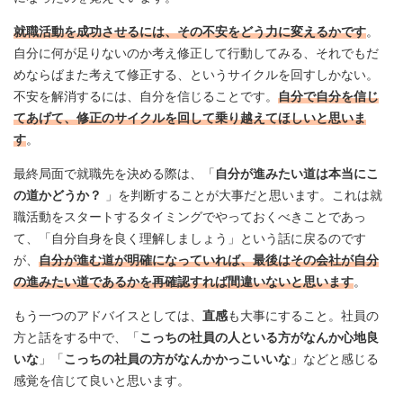
就職活動を成功させるには、その不安をどう力に変えるかです
。
自分に何が足りないのか考え修正して行動してみる、それでもだ
めならばまた考えて修正する、というサイクルを回すしかない。
不安を解消するには、自分を信じることです。
自分で自分を信じ
てあげて、修正のサイクルを回して乗り越えてほしいと思いま
す
。
最終局面で就職先を決める際は、「
自分が進みたい道は本当にこ
の道かどうか？
」を判断することが大事だと思います。これは就
職活動をスタートするタイミングでやっておくべきことであっ
て、「自分自身を良く理解しましょう」という話に戻るのです
が、
自分が進む道が明確になっていれば、最後はその会社が自分
の進みたい道であるかを再確認すれば間違いないと思います
。
もう一つのアドバイスとしては、
直感
も大事にすること。社員の
方と話をする中で、「
こっちの社員の人といる方がなんか心地良
いな
」「
こっちの社員の方がなんかかっこいいな
」などと感じる
感覚を信じて良いと思います。