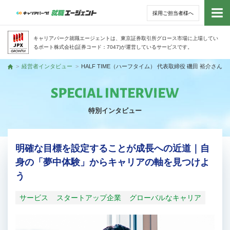
採用ご担当者様へ
トッ
キャリアパーク就職エージェントは、東京証券取引所グロース市場に上場してい
るポート株式会社(証券コード：7047)が運営しているサービスです。
サー
経営者インタビュー
HALF TIME（ハーフタイム） 代表取締役 磯田 裕介さん
トップ
アド
特別インタビュー
利用
就活
明確な目標を設定することが成長への近道｜自
身の「夢中体験」からキャリアの軸を見つけよ
経営
う
無料
サービス
スタートアップ企業
グローバルなキャリア