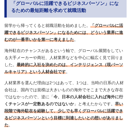
「グローバルに活躍できるビジネスパーソン」にな
るための最短距離を求めて就職活動
留学から帰ってくると就職活動を始めました。
「グローバルに活
躍できるビジネスパーソン」になるためには、どういう業界に進
むのが一番早いかを第一に考えました
。
海外駐在のチャンスがあるという軸で、グローバル展開をしてい
る大手メーカーや商社、人材業界などを中心に幅広く見て回りま
した。
最終的に入社を決めたのは、インテリジェンス（現パーソ
ルキャリア）という人材会社です
。
人材業界を選んだ理由は2つはあって、1つは、当時の日系の人材
会社は、国内では規模は大きいものの海外でそこまで大きな存在
ではなかったので、逆に「
今、日本の人材会社に入れば海外に行
くチャンスが一定数あるのではないか
」と考えたからです。
早い
段階で海外駐在を経験して、少しでも早くグローバルに活躍でき
るビジネスパーソンという目標に到達したいとの想いがありまし
た
。