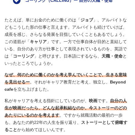
コーリング（CALLING）ー 自分の天職・使命
たとえば、単にお金のために働くのは「
ジョブ
」、アルバイトな
どもこうした形の仕事と言えます。アルバイトも続けていけば、
成長を感じ、さらなる発展を目指していくこともあるでしょう。
この道筋が「
キャリア
」です。一方で仕事自体が目的と直結して
いる、自分のあり方が仕事として表現されているものを、英語で
は「
コーリング
」と呼びます。日本語にするなら、
天職・使命
と
いったところでしょうか。
なぜ、何のために働くのかを考え学んでいくことで、生きる意味
を見出せるー
。それがキャリア教育だと考え、独立し、
Beyond
cafe
を立ち上げました。
私がキャリアを考える指針にしているのが、
映画
です。
自分の人
生が映画だったら、どんな起承転結なのか、今ストーリーのどの
あたりにいるのかを考えます
。ですから就職活動の最初の一歩
も、あなたの約22年の人生を振り返り、
ストーリーとして俯瞰す
ること
から始めてほしいんです。