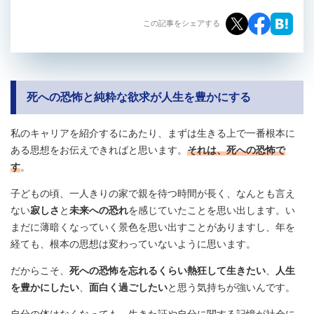
この記事をシェアする
死への恐怖と純粋な欲求が人生を豊かにする
私のキャリアを紹介するにあたり、まずは生きる上で一番根本に
ある思想をお伝えできればと思います。
それは、死への恐怖で
す
。
子どもの頃、一人きりの家で親を待つ時間が長く、なんとも言え
ない
寂しさ
と
未来への恐れ
を感じていたことを思い出します。い
まだに薄暗くなっていく景色を思い出すことがありますし、年を
経ても、根本の思想は変わっていないように思います。
だからこそ、
死への恐怖を忘れるくらい熱狂して生きたい
、
人生
を豊かにしたい
、
面白く過ごしたい
と思う気持ちが強いんです。
自分の体はなくなっても、生きた証や自分に関する記憶が社会に