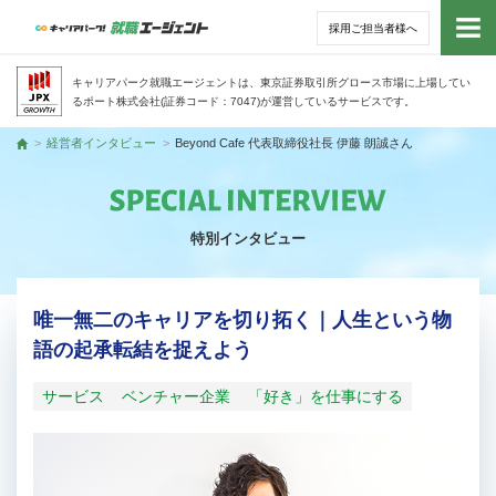
採用ご担当者様へ
トッ
キャリアパーク就職エージェントは、東京証券取引所グロース市場に上場してい
るポート株式会社(証券コード：7047)が運営しているサービスです。
サー
経営者インタビュー
Beyond Cafe 代表取締役社長 伊藤 朗誠さん
トップ
アド
特別インタビュー
利用
就活
唯一無二のキャリアを切り拓く｜人生という物
語の起承転結を捉えよう
経営
サービス
ベンチャー企業
「好き」を仕事にする
無料