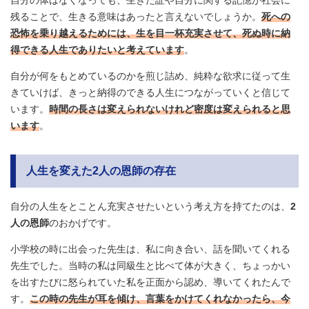
残ることで、生きる意味はあったと言えないでしょうか。
死への
恐怖を乗り越えるためには、生を目一杯充実させて、死ぬ時に納
得できる人生でありたいと考えています
。
自分が何をもとめているのかを煎じ詰め、純粋な欲求に従って生
きていけば、きっと納得のできる人生につながっていくと信じて
います。
時間の長さは変えられないけれど密度は変えられると思
います
。
人生を変えた2人の恩師の存在
自分の人生をとことん充実させたいという考え方を持てたのは、
2
人の恩師
のおかげです。
小学校の時に出会った先生は、私に向き合い、話を聞いてくれる
先生でした。当時の私は同級生と比べて体が大きく、ちょっかい
を出すたびに怒られていた私を正面から認め、導いてくれたんで
す。
この時の先生が耳を傾け、言葉をかけてくれなかったら、今