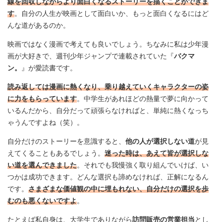
線を回収しながらより面白くなるストーリーを描くことができま
す
。自分の人生が映画として面白いか、もっと面白くなるにはど
んな道があるのか。
映画ではなく漫画で考えても良いでしょう。ちなみに私は少年漫
画が大好きで、週刊少年ジャンプで連載されていた『
バクマ
ン。
』が愛読書です。
読み返しては漫画に熱くなり、乗り越えていくキャラクターの姿
に力をもらっています
。中学生があれほどの熱量で夢に向かって
いるんだから、自分だって頑張らなければと、単純に熱くなっち
ゃうんですよね（笑）。
自分だけのストーリーを意識すると、
他の人が選択しない道
が見
えてくることもあるでしょう。
迷った時は、あえて皆が選択しな
い道を選んできました
。それでも我慢強く取り組んでいけば、い
つかは成功できます。どんな選択も諦めなければ、正解になるん
です。
さまざまな価値観の中に埋もれない、自分だけの選択を歩
むのも悪くないですよ
。
たとえば私自身は、大学生でありながら
訪問販売の営業担当
とし