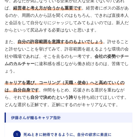
今、あなたが気になっている企業が巨大な企業でないのであれ
ば、
経営者と考え方が合うかも重要です
。経営者にボスの器があ
るのか、周囲の人から話を聞くのはもちろん、できれば直接本人
と会話をして自分なりにジャッジしてみてもよいのでは。新人だ
からといって尻込みする必要はないと思います。
また、
自分の許容範囲を意識するのもよいでしょう
。許せること
と許せないことを挙げてみて、許容範囲を超えるような環境の会
社や職場であれば、そこを去るのも一考です。
会社の姿勢
や
チー
ムのカルチャー
に違和感を感じながら働き続けるのは、苦痛でし
ょう。
キャリアを選び、コーリング（天職・使命）へと高めていくの
は、自分自身です
。仲間をもとめ、応援される選択を重ねなが
ら、それでも
自分で決めたという誇り
を持ち続けてほしいです。
どんな選択も正解です。正解にするのがキャリアなんです。