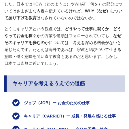
した。日本ではHOW（どのように）やWHAT（何を）の部分につ
いてはさまざまな内容を伝えているけれど、
WHY（なぜ）につい
て掘り下げる教育
はなされていないのではないか。
とくにキャリアという観点では、
どうやって仕事に就くか
、
どう
やってお金を稼ぐか
の方策や道順はフォローされていても、
なぜ
そのキャリアを歩むのか
については、考えを深める機会がないと
感じたんです。たとえば海外であれば、宗教と結びついて生きる
意味・働く意味を問い直す教育もあるのだと思います。しかし、
日本では皆無に近いでしょう。
キャリアを考えるうえでの道筋
ジョブ（JOB）ー お金のための仕事
キャリア（CARRIER）ー 成長・発展を感じる仕事