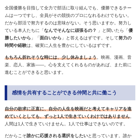
全国優勝を目指して全力で部活に取り組んでも、優勝できるチー
ムは一つですし、全員がその競技のプロになれるわけでもない。
だから部活で努力するのは意味がない。そう思いますか。努力し
ている本人たちに「
なんでそんなに頑張るの？
」と聞いたら「
優
勝したいから
」「
面白いから
」と答えるはずです。そして
努力の
時間や経験
は、確実に人生を豊かにしているはずです。
もちろん折れそうな時には、少し休みましょう
。映画、漫画、音
楽、恋人、家族――。心を支えてくれるものがあれば、また前に
進むことができると思います。
感情を共有することができる仲間と共に働こう
自分の欲求に正直に、自分の人生を映画だと考えてキャリアを進
めていくとしても、ずっと1人で生きていくわけではありません
。
人間は1人で生きていけません。1人で仕事はできないのです。
だからこそ
誰かに応援される選択をしたい
と思っています。誰か