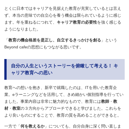
とくに日本ではキャリアを見据えた教育が充実しているとは言え
ず、本当の意味での自立心を養う機会は限られているように感じ
ます。年を重ねるにつれて、
キャリア教育の必要性
を強く感じる
ようになりました。
「
教育の機会格差を是正し、自立するきっかけを創る
」という
Beyond cafeの思想にもつながる思いです。
自分の人生というストーリーを俯瞰して考える！ キ
ャリア教育への思い
教育への想いを抱き、新卒で就職したのは、ITを用いた教育企
業。eラーニングなどを活用して、きめ細かい個別指導を行ってい
ました。事業内容は非常に魅力的なもので、教育には
教師
・
教
材
・
教室
の３方向からアプローチできると学びました。これらを
より良いものにすることで、教育の質を高めることができると。
一方で「
何を教えるか
」についても、自分自身に深く問い直しま