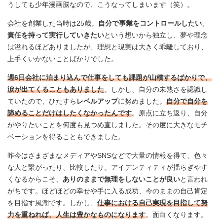
うしても少年漫画脳なので、こうなってしまいます（笑）。
会社を創業した当時は25歳。
自分で事業をコントロールしたい
、
責任を持って実行していきたい
という想いから独立し、夢や理念
は溢れるほどありましたが、理想と現実は大きく乖離しており、
上手くいかないことばかりでした。
週6日会社に泊まり込んで仕事をしても課題が山積するばかりで、
涙が出てくることもありました
。しかし、自分の未熟さを認識し
ていたので、ひたすら
レベルアップ
に努めました。
自分で自分を
諦めることだけはしたくなかったんです
。原点に立ち返り、自分
がやりたいことを何度も見つめ直しました。その度に大きなモチ
ベーションを得ることもできました。
昨今はさまざまなメディアやSNSなどで大量の情報を得て、色々
な人と繋がったり、比較したり。アイデンティティが揺らぎやす
くなるからこそ、
ありのままで無理をしないことが良い
と言われ
がちです。ほどほどの幸せや手に入る成功、今のままの自己肯定
を目指す風潮です。しかし、
仕事における自己実現を目指して努
力を重ねれば、人生は豊かなものになります
。面白くなります。