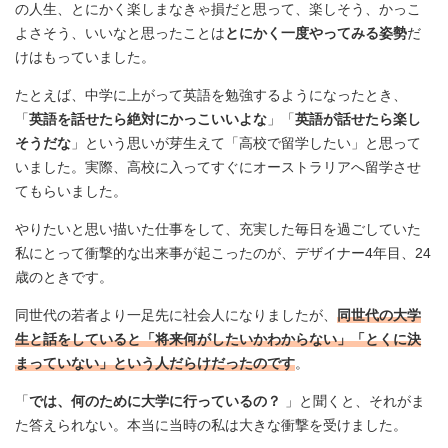
の人生、とにかく楽しまなきゃ損だと思って、楽しそう、かっこ
よさそう、いいなと思ったことは
とにかく一度やってみる姿勢
だ
けはもっていました。
たとえば、中学に上がって英語を勉強するようになったとき、
「
英語を話せたら絶対にかっこいいよな
」「
英語が話せたら楽し
そうだな
」という思いが芽生えて「高校で留学したい」と思って
いました。実際、高校に入ってすぐにオーストラリアへ留学させ
てもらいました。
やりたいと思い描いた仕事をして、充実した毎日を過ごしていた
私にとって衝撃的な出来事が起こったのが、デザイナー4年目、24
歳のときです。
同世代の若者より一足先に社会人になりましたが、
同世代の大学
生と話をしていると「将来何がしたいかわからない」「とくに決
まっていない」という人だらけだったのです
。
「
では、何のために大学に行っているの？
」と聞くと、それがま
た答えられない。本当に当時の私は大きな衝撃を受けました。