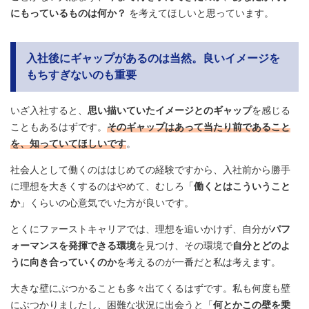
にもっているものは何か？
を考えてほしいと思っています。
入社後にギャップがあるのは当然。良いイメージを
もちすぎないのも重要
いざ入社すると、
思い描いていたイメージとのギャップ
を感じる
こともあるはずです。
そのギャップはあって当たり前であること
を、知っていてほしいです
。
社会人として働くのははじめての経験ですから、入社前から勝手
に理想を大きくするのはやめて、むしろ「
働くとはこういうこと
か
」くらいの心意気でいた方が良いです。
とくにファーストキャリアでは、理想を追いかけず、自分が
パフ
ォーマンスを発揮できる環境
を見つけ、その環境で
自分とどのよ
うに向き合っていくのか
を考えるのが一番だと私は考えます。
大きな壁にぶつかることも多々出てくるはずです。私も何度も壁
にぶつかりましたし、困難な状況に出会うと「
何とかこの壁を乗