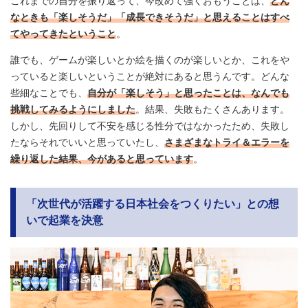
これまでの自分を振り返って、今改めて強くおもうことは、
どん
なときも「楽しそうだ」「成長できそうだ」と思えることはすべ
てやってきたということ
。
誰でも、ゲームが楽しいとか絵を描くのが楽しいとか、これをや
っていると楽しいということが絶対にあると思うんです。どんな
些細なことでも、
自分が「楽しそう」と思ったことは、なんでも
挑戦してみるようにしました
。結果、失敗もたくさんあります。
しかし、先回りして不安を感じる性分ではなかったため、失敗し
たならそれでいいと思っていたし、
さまざまなトライ＆エラーを
繰り返した結果、今があると思っています
。
「次世代が活躍する日本社会をつくりたい」との想
いで起業を決意