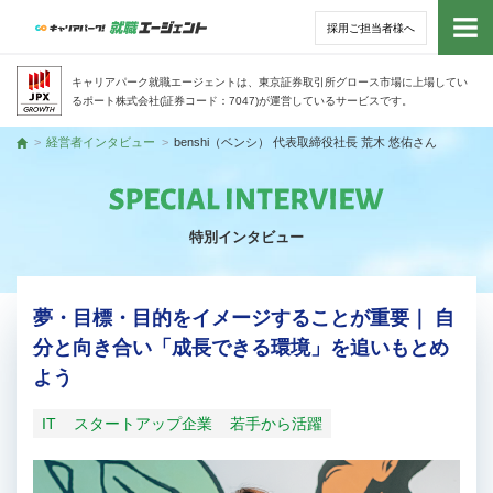
採用ご担当者様へ
トッ
キャリアパーク就職エージェントは、東京証券取引所グロース市場に上場してい
るポート株式会社(証券コード：7047)が運営しているサービスです。
サー
経営者インタビュー
benshi（ベンシ） 代表取締役社長 荒木 悠佑さん
トップ
アド
特別インタビュー
利用
就活
夢・目標・目的をイメージすることが重要｜ 自
分と向き合い「成長できる環境」を追いもとめ
経営
よう
無料
IT
スタートアップ企業
若手から活躍