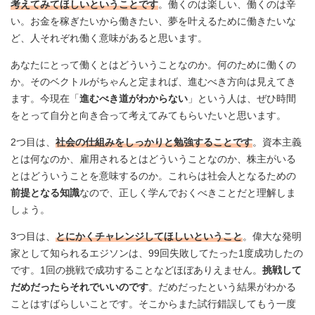
考えてみてほしいということです
。働くのは楽しい、働くのは辛
い。お金を稼ぎたいから働きたい、夢を叶えるために働きたいな
ど、人それぞれ働く意味があると思います。
あなたにとって働くとはどういうことなのか。何のために働くの
か。そのベクトルがちゃんと定まれば、進むべき方向は見えてき
ます。今現在「
進むべき道がわからない
」という人は、ぜひ時間
をとって自分と向き合って考えてみてもらいたいと思います。
2つ目は、
社会の仕組みをしっかりと勉強することです
。資本主義
とは何なのか、雇用されるとはどういうことなのか、株主がいる
とはどういうことを意味するのか。これらは社会人となるための
前提となる知識
なので、正しく学んでおくべきことだと理解しま
しょう。
3つ目は、
とにかくチャレンジしてほしいということ
。偉大な発明
家として知られるエジソンは、99回失敗してたった1度成功したの
です。1回の挑戦で成功することなどほぼありえません。
挑戦して
だめだったらそれでいいのです
。だめだったという結果がわかる
ことはすばらしいことです。そこからまた試行錯誤してもう一度