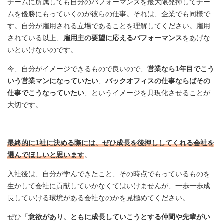
チームに所属しても自分のパフォーマンスを最大限発揮してチー
ムを優勝にもっていくのが彼らの仕事。それは、企業でも同様で
す。自分が雇用される立場であることを理解してください。雇用
されている以上、
雇用主の要望に応えるパフォーマンス
をあげな
いといけないのです。
今、自分がイメージできるもので良いので、
営業なら1年目でこう
いう営業マンになっていたい
、
バックオフィスの仕事ならばその
仕事でこうなっていたい
、というイメージを具現化させることが
大切です。
最終的に1社に決める際には、ぜひ成長を後押ししてくれる会社を
選んでほしいと思います
。
入社後は、自分が学んできたこと、その時点でもっているものを
生かして会社に貢献していかなくてはいけませんが、一歩一歩成
長していける環境がある会社なのかを見極めてください。
ぜひ「
意欲があり、ともに成長していこうとする仲間や先輩がい