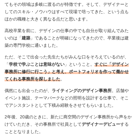
てもその領域は多岐に渡るのが特徴です。そして、デザイナーと
してのスキル・ノウハウはすべて現場で培ってきた、という点も
ほかの職種と大きく異なる点だと思います。
高校卒業を前に、デザインの仕事の中でも自分が取り組んでみた
いのは「
建築
」であることが明確になってきたので、卒業後は建
築の専門学校に通いました。
ただ、そこで出会った先生たちがみんな口をそろえているのが、
「
学校で学ぶことは意味がない
」ということ。
すぐに「デザイン
事務所に修行に行こう」と考え、ポートフォリオを作って働かせ
てくれる事務所を探しました
。
偶然にも出会ったのが、
ライティングのデザイン事務所
。店舗や
イベント施設、テーマパークなどの照明を設計する仕事で、そこ
でアシスタントとして下積み経験をさせてもらいました。
2年後、20歳のときに、新たに商空間のデザイン事務所から声をか
けていただき、その事務所で社員として
デザイナーデビュー
する
こととなりました。