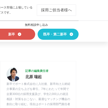
ロース市場に上場している
採用ご担当者様へ
ビスです。
無料相談申し込み
新卒
既卒・第二新卒
記事の編集責任者
北原 瑞起
新卒でポート株式会社に入社後、新卒向け人材紹
介事業の立ち上げを牽引。7年にわたって年間で
企業300社の採用支援及び、学生2,000人の就活
相談・対策をおこない、最適なマッチング機会の
創出に取り組む。現在はポートの採用部門責任者