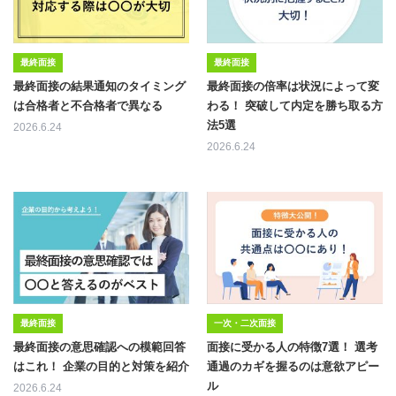
最終面接
最終面接
最終面接の結果通知のタイミング
最終面接の倍率は状況によって変
は合格者と不合格者で異なる
わる！ 突破して内定を勝ち取る方
法5選
2026.6.24
2026.6.24
最終面接
一次・二次面接
最終面接の意思確認への模範回答
面接に受かる人の特徴7選！ 選考
はこれ！ 企業の目的と対策を紹介
通過のカギを握るのは意欲アピー
ル
2026.6.24