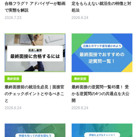
合格フラグ？ アドバイザーが動画
定をもらえない就活生の特徴と対
で実態を解説
処法
2026.7.23
2026.6.24
最終面接
最終面接
最終面接前の就活生必見｜面接官
最終面接の逆質問一覧45選！ 受
のチェックポイントとやるべきこ
かる逆質問の4つの共通点を大公
と
開
2026.6.24
2026.6.24