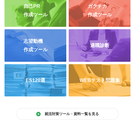
自己PR
ガクチカ
作成ツール
作成ツール
志望動機
適職診断
作成ツール
ES120選
WEBテスト問題集
就活対策ツール・資料一覧を見る