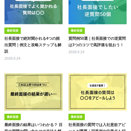
最終面接
最終面接
社長面接で絶対聞かれる4つの頻
質問例50選｜社長面接での逆質問
出質問｜例文と攻略ステップも解
は3つのコツで高評価を狙おう！
説
2026.6.24
2026.6.24
最終面接
最終面接
最終面接の結果はいつわかる？ 目
社長面接の質問では入社意欲アピ