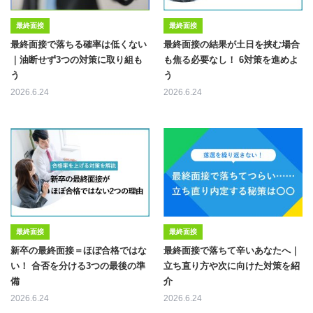
最終面接
最終面接
最終面接で落ちる確率は低くない
最終面接の結果が土日を挟む場合
｜油断せず3つの対策に取り組も
も焦る必要なし！ 6対策を進めよ
う
う
2026.6.24
2026.6.24
最終面接
最終面接
新卒の最終面接＝ほぼ合格ではな
最終面接で落ちて辛いあなたへ｜
い！ 合否を分ける3つの最後の準
立ち直り方や次に向けた対策を紹
備
介
2026.6.24
2026.6.24