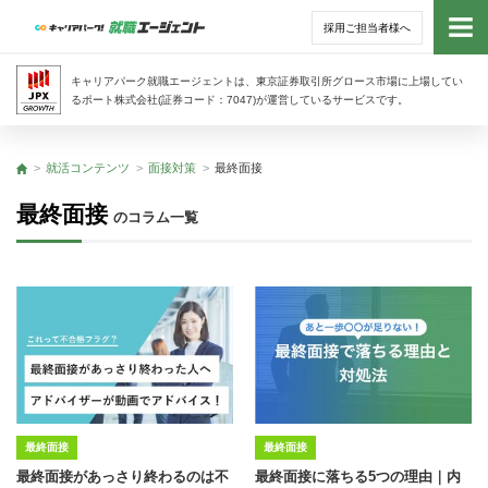
採用ご担当者様へ
トッ
キャリアパーク就職エージェントは、東京証券取引所グロース市場に上場してい
るポート株式会社(証券コード：7047)が運営しているサービスです。
サー
就活コンテンツ
面接対策
最終面接
トップ
アド
最終面接
のコラム一覧
利用
就活
経営
無料
最終面接
最終面接
最終面接があっさり終わるのは不
最終面接に落ちる5つの理由｜内