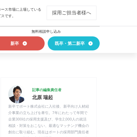
ロース市場に上場している
採用ご担当者様へ
ビスです。
無料相談申し込み
新卒
既卒・第二新卒
記事の編集責任者
北原 瑞起
新卒でポート株式会社に入社後、新卒向け人材紹
介事業の立ち上げを牽引。7年にわたって年間で
企業300社の採用支援及び、学生2,000人の就活
相談・対策をおこない、最適なマッチング機会の
創出に取り組む。現在はポートの採用部門責任者