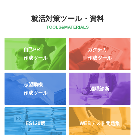
就活対策ツール・資料
TOOLS&MATERIALS
自己PR
ガクチカ
作成ツール
作成ツール
志望動機
適職診断
作成ツール
ES120選
WEBテスト問題集