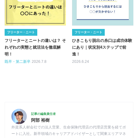
フリーター・ニート
フリーター・ニート
フリーターとニートの違いは？ そ
ひきこもり脱出の糸口は成功体験
れぞれの実態と就活法を徹底解
にあり｜状況別4ステップで前
明！
進！
既卒・第二新卒
2026.7.8
2026.6.24
記事の編集責任者
阿部 裕樹
外資系人材会社での法人営業、生命保険代理店の代理店営業を経てポ
ートに入社。新卒領域のキャリアアドバイザーとして関東エリアマネ