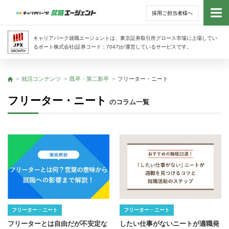
採用ご担当者様へ
トッ
キャリアパーク就職エージェントは、東京証券取引所グロース市場に上場してい
るポート株式会社(証券コード：7047)が運営しているサービスです。
サー
就活コンテンツ
既卒・第二新卒
フリーター・ニート
トップ
アド
フリーター・ニート
のコラム一覧
利用
就活
経営
無料
フリーター・ニート
フリーター・ニート
フリーターとは自由だが不安定な
したい仕事がないニートが適職発