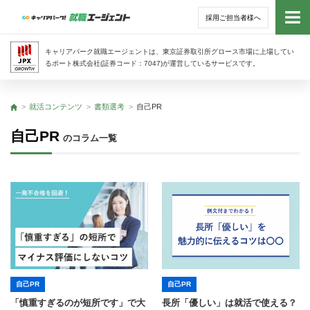
採用ご担当者様へ
トッ
キャリアパーク就職エージェントは、東京証券取引所グロース市場に上場してい
るポート株式会社(証券コード：7047)が運営しているサービスです。
サー
就活コンテンツ
書類選考
自己PR
トップ
アド
自己PR
のコラム一覧
利用
就活
経営
無料
自己PR
自己PR
「慎重すぎるのが短所です」で大
長所「優しい」は就活で使える？