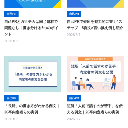
自己PR
自己PR
自己PRとガクチカは同じ題材で
自己PRで短所を魅力的に書く4ス
問題なし｜書き分ける3つのポイ
テップ｜8例文×言い換え例も紹介
ント
2026.8.7
2026.8.7
自己PR
自己PR
「長所」の書き方がわかる例文｜
短所「人前で話すのが苦手」を伝
26卒内定者らの実例
える例文｜26卒内定者らの実例
2026.8.7
2026.8.7