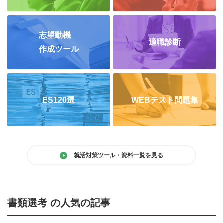
志望動機
適職診断
作成ツール
ES120選
WEBテスト問題集
就活対策ツール・資料一覧を見る
書類選考 の人気の記事