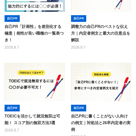
自己PR
自己PR
自己PR「計画性」を差別化する
調整力の自己PRのベストな伝え
極意｜相性が良い職種の一覧表つ
方｜内定者例文と最大の注意点を
き！
解説
2026.8.7
2026.8.7
自己PR
自己PR
TOEICを活かして就活無双は可
自己PRに書くことがない人向け
能！ スコア別の無双方法3選
の例文｜対処法と26卒内定者の実
例
2026.8.7