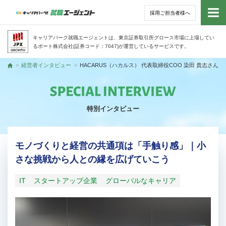
採用ご担当者様へ
トッ
キャリアパーク就職エージェントは、東京証券取引所グロース市場に上場してい
るポート株式会社(証券コード：7047)が運営しているサービスです。
サー
経営者インタビュー
HACARUS（ハカルス） 代表取締役COO 染田 貴志さん
トップ
アド
特別インタビュー
利用
就活
モノづくりと経営の共通項は「手触り感」｜小
さな挑戦から人との縁を広げていこう
経営
IT
スタートアップ企業
グローバルなキャリア
無料