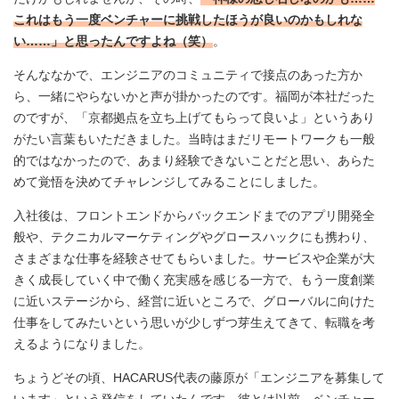
これはもう一度ベンチャーに挑戦したほうが良いのかもしれな
い……」と思ったんですよね（笑）
。
そんななかで、エンジニアのコミュニティで接点のあった方か
ら、一緒にやらないかと声が掛かったのです。福岡が本社だった
のですが、「京都拠点を立ち上げてもらって良いよ」というあり
がたい言葉もいただきました。当時はまだリモートワークも一般
的ではなかったので、あまり経験できないことだと思い、あらた
めて覚悟を決めてチャレンジしてみることにしました。
入社後は、フロントエンドからバックエンドまでのアプリ開発全
般や、テクニカルマーケティングやグロースハックにも携わり、
さまざまな仕事を経験させてもらいました。サービスや企業が大
きく成長していく中で働く充実感を感じる一方で、もう一度創業
に近いステージから、経営に近いところで、グローバルに向けた
仕事をしてみたいという思いが少しずつ芽生えてきて、転職を考
えるようになりました。
ちょうどその頃、HACARUS代表の藤原が「エンジニアを募集して
います」という発信をしていたんです。彼とは以前、ベンチャー