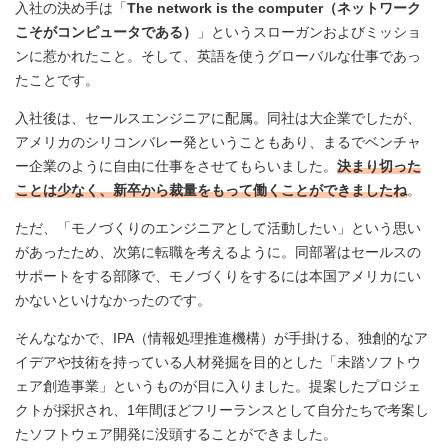
入社の決め手は「
The network is the computer（ネットワーク
こそがコンピュータである）
」というスローガンおよびミッショ
ンに惹かれたこと。そして、英語を使うグローバルな仕事であっ
たことです。
入社後は、セールスエンジニアに配属。同社は大企業でしたが、
アメリカのシリコンバレー発ということもあり、まるでベンチャ
ー企業のように自由に仕事をさせてもらいました。
決まり切った
ことは少なく、新卒から裁量をもって働くことができましたね
。
ただ、「モノづくりのエンジニアとして活動したい」という思い
があったため、次第に転職を考えるように。同部署はセールスの
サポートをする部隊で、モノづくりをするには本国アメリカにい
かないといけなかったのです。
そんななかで、IPA（情報処理推進機構）が手掛ける、独創的なア
イデアや技術を持っている人材発掘を目的とした「未踏ソフトウ
ェア創造事業」というものが目に入りました。提案したプロジェ
クトが採択され、1年間ほどフリーランスとして自分たちで考案し
たソフトウェア開発に没頭することができました。