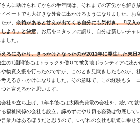
客さんに助けられてからの半年間は、それまでの苦労から解き
ライベートでも大好きな外食に出かけるようになりました。お
したが、
余裕があると甘えが出てくる自分にも気付き、「収入
トしよう」と決意
。お店をスタッフに譲り、自分は新しいチャ
しました。
考えるにあたり、きっかけとなったのが2011年に発生した東日
発生の1週間後にはトラックを借りて被災地ボランティアに出か
しや物資支援を行ったのですが、このとき見聞きしたものが、
を考えるきっかけになりました。その意味で、この経験もター
とつと言えるかと思います。
業会社を立ち上げ、1年半後には太陽光発電の会社を、続いて就
する福祉関係の会社も設立。諦めずにやり切る姿勢は徹底して
や営業力はあるほうだと思うので、いずれの会社も軌道に乗せ
。