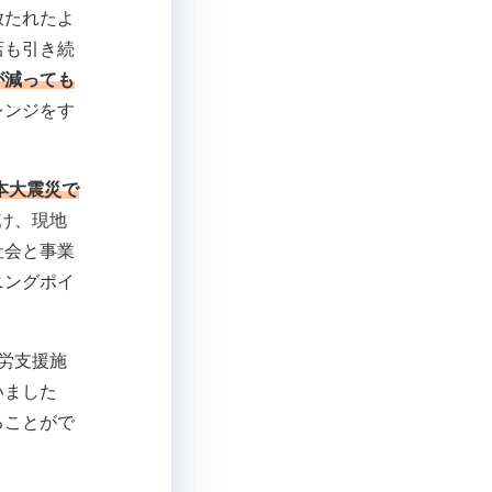
放たれたよ
店も引き続
が減っても
レンジをす
本大震災で
け、現地
社会と事業
ニングポイ
労支援施
いました
ることがで