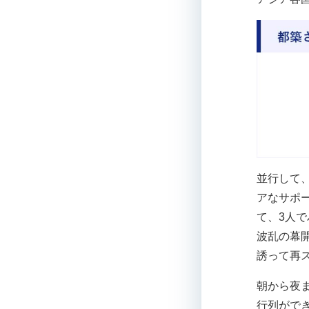
並行して
アなサポ
て、3人
波乱の幕
誘って再
朝から夜
行列がで