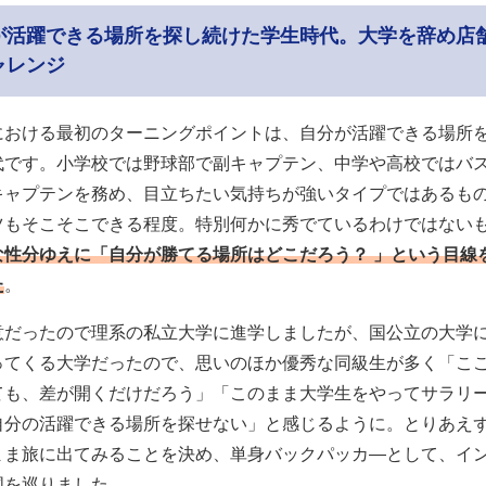
が活躍できる場所を探し続けた学生時代。大学を辞め店
ャレンジ
における最初のターニングポイントは、自分が活躍できる場所
代です。小学校では野球部で副キャプテン、中学や高校ではバ
キャプテンを務め、目立ちたい気持ちが強いタイプではあるも
ツもそこそこできる程度。特別何かに秀でているわけではない
な性分ゆえに「自分が勝てる場所はどこだろう？ 」という目線
た
。
意だったので理系の私立大学に進学しましたが、国公立の大学
ってくる大学だったので、思いのほか優秀な同級生が多く「ここ
ても、差が開くだけだろう」「このまま大学生をやってサラリ
自分の活躍できる場所を探せない」と感じるように。とりあえ
まま旅に出てみることを決め、単身バックパッカ―として、イ
国を巡りました。