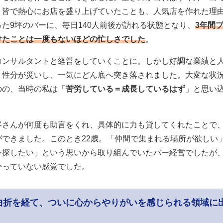
、皆で熱心にお店を盛り上げていたことも、人気店を作れた理
た9坪のバーに、毎日140人前後が訪れる状態となり、
3年間
けたことは一度もないほどの忙しさでした
。
コンサルタントと経営をしていくことに。しかし好調な業績と
う性分が災いし、一気にどん底へ突き落されました。大変な状
のの、当時の私は「
苦労している＝成長しているはず
」と思い
客さんが何度も助言をくれ、具体的に力も貸してくれたことで
ができました。このとき22歳。「仲間で集まれる場所が欲しい
を探したい」という思いから取り組んでいたバー経営でしたが
かっていない感覚でした。
曲折を経て、ついに心からやりがいを感じられる領域に