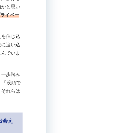
由かと思い
プライベー
人を信じ込
況に追い込
込んでいま
、一歩踏み
」「没頭で
、それらは
出会え