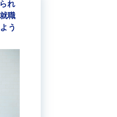
られ
就職
しよう