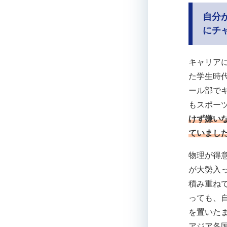
自分
にチ
キャリア
た学生時
ール部で
もスポー
けず嫌い
ていまし
物理が得
が大勢入
積み重ね
っても、
を置いた
アジア各