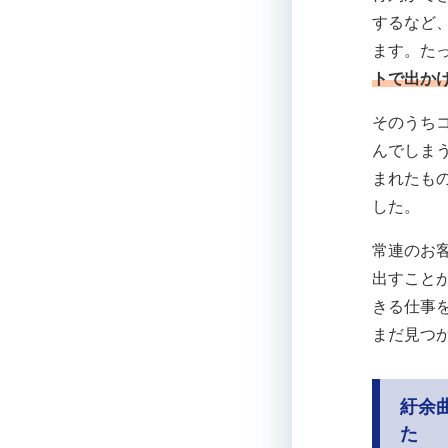
するなど
ます。たっ
トで出か
そのうち
んでしま
まれたも
した。
常連のお
出すこと
きる仕事
まだ見つ
紆余
た