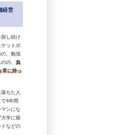
舗経営
を探し続け
スケットボ
のの、勉強
ものの、
負
を常に持っ
に落ちた人
で4年間
ーマンにな
ず大学に籍
ンドなどの