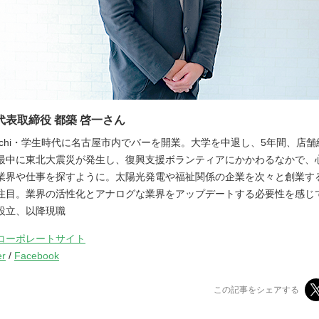
代表取締役 都築 啓一さん
i Keiichi・学生時代に名古屋市内でバーを開業。大学を中退し、5年間、店
最中に東北大震災が発生し、復興支援ボランティアにかかわるなかで、
業界や仕事を探すように。太陽光発電や福祉関係の企業を次々と創業す
注目。業界の活性化とアナログな業界をアップデートする必要性を感じて
設立、以降現職
コーポレートサイト
er
/
Facebook
この記事をシェアする