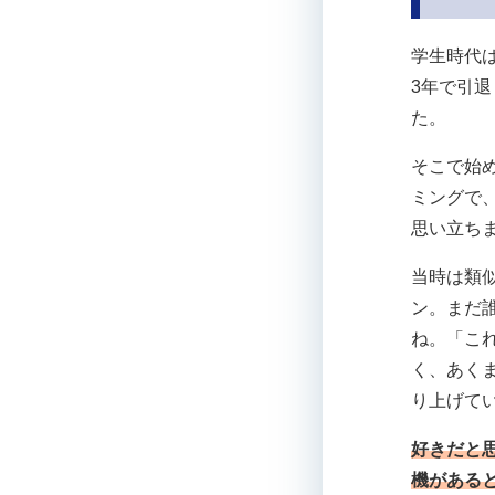
学生時代
3年で引
た。
そこで始
ミングで
思い立ち
当時は類
ン。まだ
ね。「こ
く、あく
り上げて
好きだと
機がある