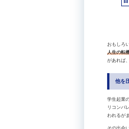
おもしろ
人生の転
があれば
他を
学生起業
リコンバ
われるが
その出会