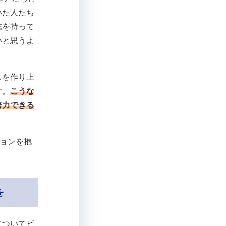
いた人たち
志を持って
いと思うよ
スを作り上
す。
こうな
努力できる
ジョンを抱
を
についてビ