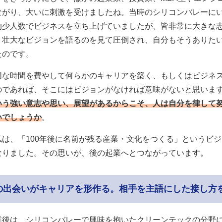
ながり、大いに刺激を受けましたね。当時のシリコンバレーに
的少人数でビジネスを立ち上げていましたが、皆非常に大きな
。壮大なビジョンを語るのを見て圧倒され、自分もそうありた
たのです。
切な時間を費やして何らかのキャリアを築く、もしくはビジネ
のであれば、そこにはビジョンがなければ意味がないと思いま
いう強い意志や思い、展望があるからこそ、人は自分を律して
いでしょうか
。
私は、「100年後に名前が残る産業・文化をつくる」というビ
なりました。その思いが、後の起業へとつながっています。
の出会いがキャリアを形作る。相手を主語にした接し方
業後は、シリコンバレーで興味を抱いたクリーンテックの分野