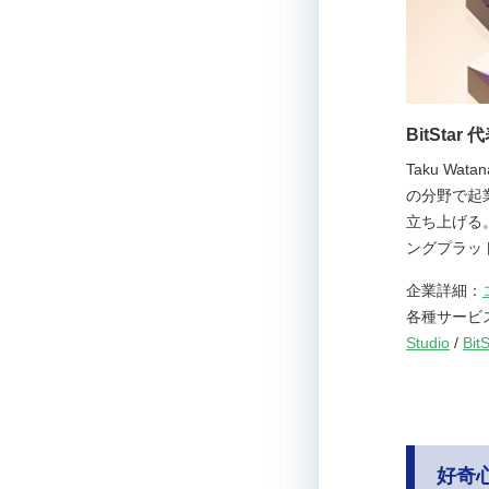
BitSta
Taku W
の分野で起
立ち上げる。
ングプラット
企業詳細：
各種サービ
Studio
/
Bit
好奇