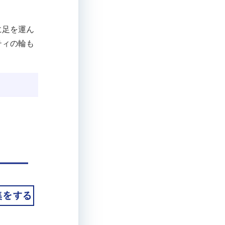
に足を運ん
ティの輪も