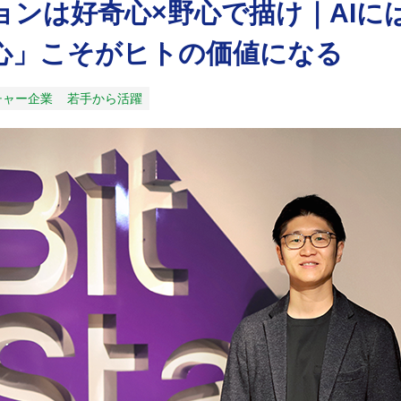
ョンは好奇心×野心で描け｜AIに
心」こそがヒトの価値になる
チャー企業
若手から活躍