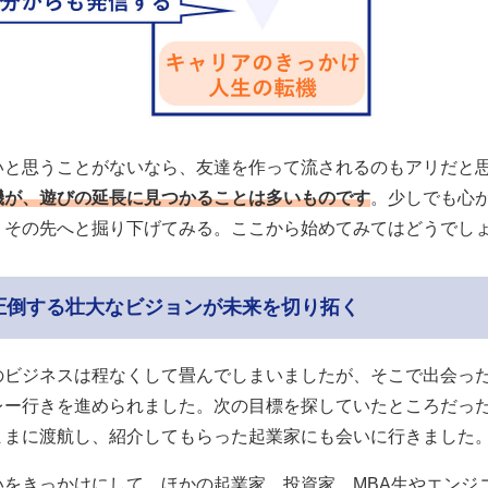
いと思うことがないなら、友達を作って流されるのもアリだと
機が、遊びの延長に見つかることは多いものです
。少しでも心
、その先へと掘り下げてみる。ここから始めてみてはどうでし
圧倒する壮大なビジョンが未来を切り拓く
のビジネスは程なくして畳んでしまいましたが、そこで出会っ
レー行きを進められました。次の目標を探していたところだっ
ままに渡航し、紹介してもらった起業家にも会いに行きました
いをきっかけにして、ほかの起業家、投資家、MBA生やエンジ