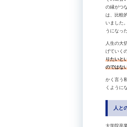
の縁がつ
は、比較
いました
うになっ
人生の大
げていく
りたいと
のではな
かく言う
くように
人と
大学院卒