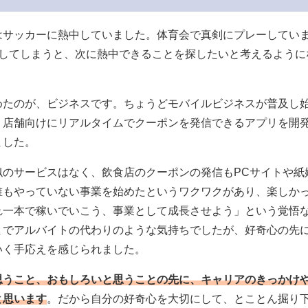
はサッカーに熱中していました。体育会で真剣にプレーしてい
退してしまうと、次に熱中できることを探したいと考えるように
めたのが、ビジネスです。ちょうどモバイルビジネスが普及し
、店舗向けにリアルタイムでクーポンを発信できるアプリを開
ました。
似のサービスはなく、飲食店のクーポンの発信もPCサイトや紙
誰もやっていない事業を始めたというワクワクがあり、楽しか
れ一本で稼いでいこう、事業として成長させよう」という覚悟
までアルバイトの代わりのような気持ちでしたが、好奇心の先
いく手応えを感じられました。
思うこと、おもしろいと思うことの先に、キャリアのきっかけ
と思います
。だから自分の好奇心を大切にして、とことん掘り