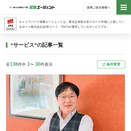
採用ご担当者様へ
トッ
キャリアパーク就職エージェントは、東京証券取引所グロース市場に上場してい
るポート株式会社(証券コード：7047)が運営しているサービスです。
サー
“サービス”の記事一覧
アド
138
1
30
全
件中
〜
件表示
条件変更
利用
就活
経営
無料