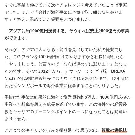
すでに事業も伸びていて次のチャレンジを考えていたことは事実
でした。そこで「会社が海外事業に本気で取り組むならやりま
す」と答え、温めていた提案をぶつけました。
「
アジアに約1000億円投資する。そうすれば売上2500億円の事業
ができます
」
それが、アジアに大いなる可能性を見出していた私の提案でし
た。このプランを1000億円かけてやりますかと社長に尋ねたら
「やりましょう」と言うので「ならば辞めずに残ります」となっ
たのです。それで2012年から、アウトソーシング（現・BREXA
Next）の代表取締役社長にスカウトされる2024年まで、12年間に
わたりシンガポールで海外事業に従事することになりました。
手掛けた事業は結果的に海外で従業員数約8万人、4000億円規模の
事業へと想像を超える成長を遂げています。この海外での経営経
験もキャリアのターニングポイントの一つになったことは間違い
ありません。
ここまでのキャリアの歩みを振り返って思うのは、
複数の選択肢