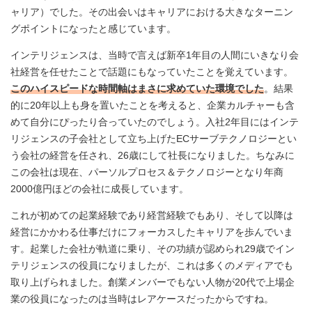
ャリア）でした。その出会いはキャリアにおける大きなターニン
グポイントになったと感じています。
インテリジェンスは、当時で言えば新卒1年目の人間にいきなり会
社経営を任せたことで話題にもなっていたことを覚えています。
このハイスピードな時間軸はまさに求めていた環境でした
。結果
的に20年以上も身を置いたことを考えると、企業カルチャーも含
めて自分にぴったり合っていたのでしょう。入社2年目にはインテ
リジェンスの子会社として立ち上げたECサーブテクノロジーとい
う会社の経営を任され、26歳にして社長になりました。ちなみに
この会社は現在、パーソルプロセス＆テクノロジーとなり年商
2000億円ほどの会社に成長しています。
これが初めての起業経験であり経営経験でもあり、そして以降は
経営にかかわる仕事だけにフォーカスしたキャリアを歩んでいま
す。起業した会社が軌道に乗り、その功績が認められ29歳でイン
テリジェンスの役員になりましたが、これは多くのメディアでも
取り上げられました。創業メンバーでもない人物が20代で上場企
業の役員になったのは当時はレアケースだったからですね。