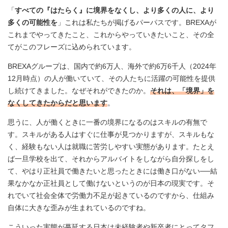
「
すべての『はたらく』に境界をなくし、より多くの人に、より
多くの可能性を
」これは私たちが掲げるパーパスです。BREXAが
これまでやってきたこと、これからやっていきたいこと、その全
てがこのフレーズに込められています。
BREXAグループは、国内で約6万人、海外で約6万6千人（2024年
12月時点）の人が働いていて、その人たちに活躍の可能性を提供
し続けてきました。なぜそれができたのか。
それは、「境界」を
なくしてきたからだと思います
。
思うに、人が働くときに一番の境界になるのはスキルの有無で
す。スキルがある人はすぐに仕事が見つかりますが、スキルもな
く、経験もない人は就職に苦労しやすい実態があります。たとえ
ば一旦学校を出て、それからアルバイトをしながら自分探しをし
て、やはり正社員で働きたいと思ったときには働き口がない──結
果なかなか正社員として働けないというのが日本の現実です。そ
れでいて社会全体で労働力不足が起きているのですから、仕組み
自体に大きな歪みが生まれているのですね。
こういった実態が蔓延する日本は未経験者や新卒者にとってタフ