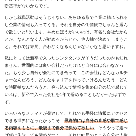
断基準がないからです。
しかし就職活動はそうじゃない。あらゆる形で企業に触れられる
し企業の情報も入ってくる。それを自分の価値観でちゃんと選ん
で欲しいと思います。やめたほうがいいのは、有名な会社だから
とか、なんとなく人が勧めるからとか、他人軸で決めてしまうこ
と。それでは結局、合わなくなるんじゃないかなと思いますね。
私にとっては新卒で入ったシンクタンクがそうだったのかも知れ
ません。世間的には良い会社だったけれど自分には合わなかっ
た。もう少し自分が会社に向き合って、この会社はどんなカルチ
ャーなんだろう、どんなキャリアを作っていけるんだろう、どん
な時間軸なんだろうと、突っ込んで情報を集め自分の肌で感じて
いれば、新卒で入った会社を1年で辞めることもなかったはずで
す。
いろいろなメディアが発達して、だれでも手軽に情報にアクセス
できる世界になったからこそ、
最終的には自分の直感や肌で感じ
る内容をもとに、最後まで自分で決めて欲しい
。そうやって選べ
ば仮に失敗しても諦めがつくし、それに結局のところ自分の人生