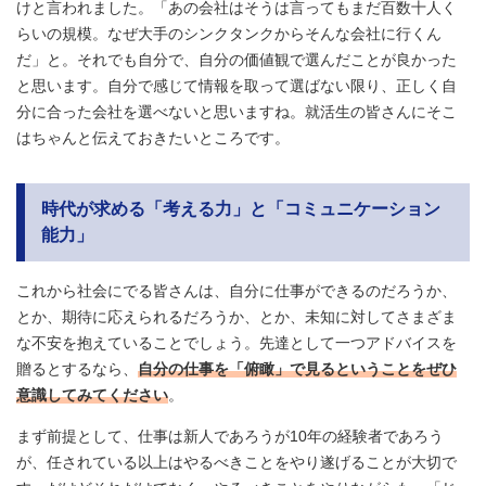
けと言われました。「あの会社はそうは言ってもまだ百数十人く
らいの規模。なぜ大手のシンクタンクからそんな会社に行くん
だ」と。それでも自分で、自分の価値観で選んだことが良かった
と思います。自分で感じて情報を取って選ばない限り、正しく自
分に合った会社を選べないと思いますね。就活生の皆さんにそこ
はちゃんと伝えておきたいところです。
時代が求める「考える力」と「コミュニケーション
能力」
これから社会にでる皆さんは、自分に仕事ができるのだろうか、
とか、期待に応えられるだろうか、とか、未知に対してさまざま
な不安を抱えていることでしょう。先達として一つアドバイスを
贈るとするなら、
自分の仕事を「俯瞰」で見るということをぜひ
意識してみてください
。
まず前提として、仕事は新人であろうが10年の経験者であろう
が、任されている以上はやるべきことをやり遂げることが大切で