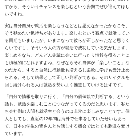
すから、そういうチャンスを楽しむという姿勢でぜひ迎えてほし
いですね。
実は自分自身が就活を楽しもうなどとは思えなかったからこそ、
そう勧めたい気持ちがあります。楽しむという観点で就活してい
る同期もいましたが、いまになって彼らが正しかったなと思うく
らいですし、そういう人の方が就活で成功している気がします。
楽しめるなら、どんどん先輩に会いに行ったり情報を得ることに
も積極的になれますよね。なぜならそれ自体が「楽しいこと」な
のだから。すると自然に行動量も増えるし柔軟に学びも受け止め
られる。そして結果として正しい判断ができる。そのサイクルを
回し続けられる人は就活を勢いよく推進していけるはずです。
「自分で情報を取りに行く」「自分の価値観で判断する」という
話も、就活を楽しむことにつながってくるのだと思います。私た
ち会社側の人間も就活生と会うのは非常に楽しみなことです。個
人としても、直近の12年間は海外で仕事をしていたせいもあっ
て、日本の学生の皆さんとお話しする機会ではとても刺激を受け
ています。