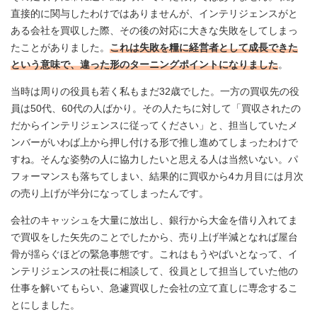
直接的に関与したわけではありませんが、インテリジェンスがと
ある会社を買収した際、その後の対応に大きな失敗をしてしまっ
たことがありました。
これは失敗を糧に経営者として成長できた
という意味で、違った形のターニングポイントになりました
。
当時は周りの役員も若く私もまだ32歳でした。一方の買収先の役
員は50代、60代の人ばかり。その人たちに対して「買収されたの
だからインテリジェンスに従ってください」と、担当していたメ
ンバーがいわば上から押し付ける形で推し進めてしまったわけで
すね。そんな姿勢の人に協力したいと思える人は当然いない。パ
フォーマンスも落ちてしまい、結果的に買収から4カ月目には月次
の売り上げが半分になってしまったんです。
会社のキャッシュを大量に放出し、銀行から大金を借り入れてま
で買収をした矢先のことでしたから、売り上げ半減となれば屋台
骨が揺らぐほどの緊急事態です。これはもうやばいとなって、イ
ンテリジェンスの社長に相談して、役員として担当していた他の
仕事を解いてもらい、急遽買収した会社の立て直しに専念するこ
とにしました。