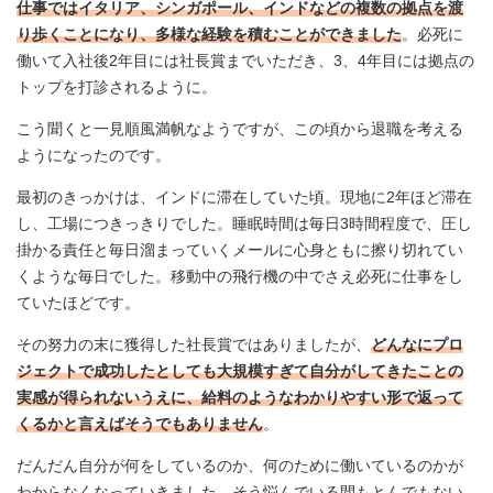
仕事ではイタリア、シンガポール、インドなどの複数の拠点を渡
り歩くことになり、多様な経験を積むことができました
。必死に
働いて入社後2年目には社長賞までいただき、3、4年目には拠点の
トップを打診されるように。
こう聞くと一見順風満帆なようですが、この頃から退職を考える
ようになったのです。
最初のきっかけは、インドに滞在していた頃。現地に2年ほど滞在
し、工場につきっきりでした。睡眠時間は毎日3時間程度で、圧し
掛かる責任と毎日溜まっていくメールに心身ともに擦り切れてい
くような毎日でした。移動中の飛行機の中でさえ必死に仕事をし
ていたほどです。
その努力の末に獲得した社長賞ではありましたが、
どんなにプロ
ジェクトで成功したとしても大規模すぎて自分がしてきたことの
実感が得られないうえに、給料のようなわかりやすい形で返って
くるかと言えばそうでもありません
。
だんだん自分が何をしているのか、何のために働いているのかが
わからなくなっていきました。そう悩んでいる間もとんでもない