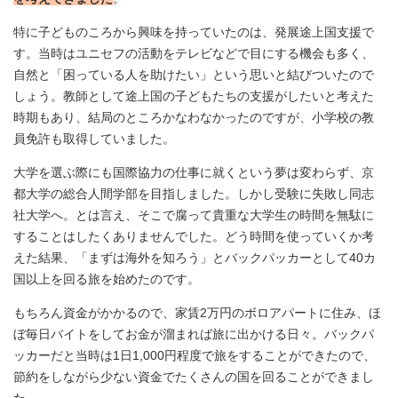
特に子どものころから興味を持っていたのは、発展途上国支援で
す。当時はユニセフの活動をテレビなどで目にする機会も多く、
自然と「困っている人を助けたい」という思いと結びついたので
しょう。教師として途上国の子どもたちの支援がしたいと考えた
時期もあり、結局のところかなわなかったのですが、小学校の教
員免許も取得していました。
大学を選ぶ際にも国際協力の仕事に就くという夢は変わらず、京
都大学の総合人間学部を目指しました。しかし受験に失敗し同志
社大学へ。とは言え、そこで腐って貴重な大学生の時間を無駄に
することはしたくありませんでした。どう時間を使っていくか考
えた結果、「まずは海外を知ろう」とバックパッカーとして40カ
国以上を回る旅を始めたのです。
もちろん資金がかかるので、家賃2万円のボロアパートに住み、ほ
ぼ毎日バイトをしてお金が溜まれば旅に出かける日々。バックパ
ッカーだと当時は1日1,000円程度で旅をすることができたので、
節約をしながら少ない資金でたくさんの国を回ることができまし
た。