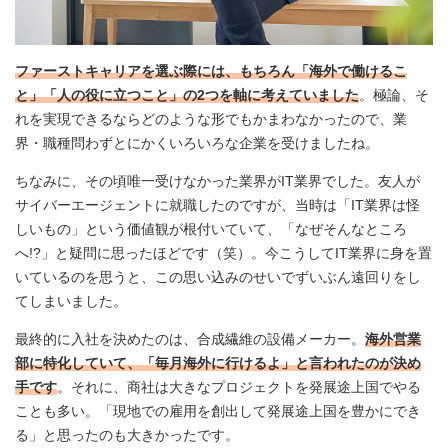
ファーストキャリアを選ぶ際には、もちろん「海外で働けるこ
と」「人の役に立つこと」の2つを軸に考えていました
。極論、そ
れを実現できるならどのような形でもかまわなかったので、業
界・職種問わずとにかくいろいろな企業を受けましたね。
ちなみに、その頃唯一受けなかった業界がIT業界でした。友人が
サイバーエージェントに就職したのですが、当時は「IT業界は怪
しいもの」という価値観が根付いていて、「なぜそんなところ
へ!?」と疑問に思ったほどです（笑）。今こうしてIT業界に身を置
いているのを思うと、この思い込みのせいでずいぶん遠回りをし
てしまいました。
最終的に入社を決めたのは、合成繊維の設備メーカー。
海外営業
部に特化していて、「毎月海外に行けるよ」と言われたのが決め
手です
。それに、商社は大きなプロジェクトを発展途上国でやる
ことも多い。「現地での雇用を創出して発展途上国を豊かにでき
る」と思ったのも大きかったです。