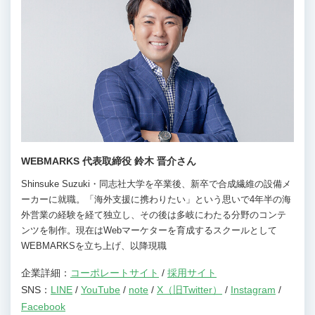
WEBMARKS 代表取締役 鈴木 晋介さん
Shinsuke Suzuki・同志社大学を卒業後、新卒で合成繊維の設備メ
ーカーに就職。「海外支援に携わりたい」という思いで4年半の海
外営業の経験を経て独立し、その後は多岐にわたる分野のコンテ
ンツを制作。現在はWebマーケターを育成するスクールとして
WEBMARKSを立ち上げ、以降現職
企業詳細：
コーポレートサイト
/
採用サイト
SNS：
LINE
/
YouTube
/
note
/
X（旧Twitter）
/
Instagram
/
Facebook