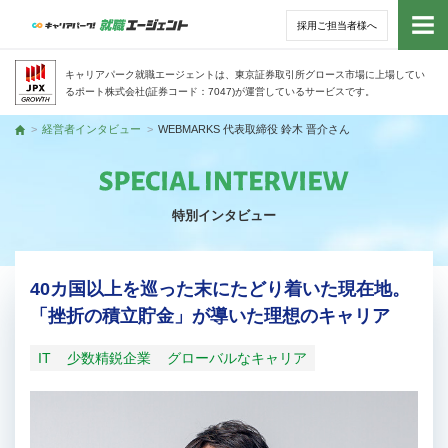
採用ご担当者様へ
トッ
キャリアパーク就職エージェントは、東京証券取引所グロース市場に上場してい
るポート株式会社(証券コード：7047)が運営しているサービスです。
サー
経営者インタビュー
WEBMARKS 代表取締役 鈴木 晋介さん
トップ
アド
特別インタビュー
利用
就活
40カ国以上を巡った末にたどり着いた現在地。
「挫折の積立貯金」が導いた理想のキャリア
経営
IT
少数精鋭企業
グローバルなキャリア
無料