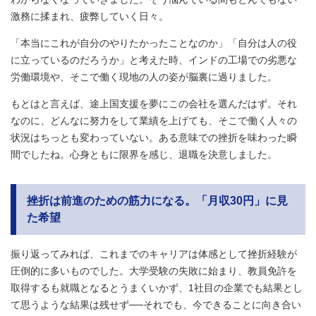
激務に揉まれ、疲弊していく日々。
「本当にこれが自分のやりたかったことなのか」「自分は人の役
に立っているのだろうか」と考えた時、インドの工場での劣悪な
労働環境や、そこで働く現地の人の姿が脳裏に過りました。
もとはと言えば、途上国支援を夢にこの会社を選んだはず。それ
なのに、どんなに努力をして業績を上げても、そこで働く人々の
状況はちっとも変わっていない。ある意味での挫折を味わった瞬
間でしたね。心身ともに限界を感じ、退職を決意しました。
挫折は前進のための筋力になる。「月収30円」に見
た希望
振り返ってみれば、これまでのキャリアは体感として挫折経験が
圧倒的に多いものでした。大学受験の失敗に始まり、教員免許を
取得するも就職となるとうまくいかず、1社目の企業でも結果とし
て思うような結果は残せず──それでも、今できることに向き合い