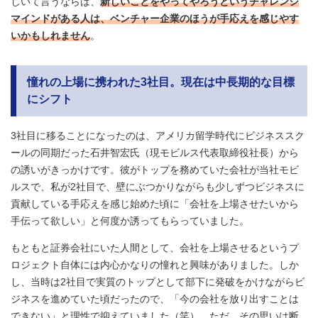
しいて言うならば、
新しいことをやってやろうというチャレンジ
マインドがある人は、ベンチャー企業のほうが手応えを感じやす
いかもしれません
。
憧れの上場に携われた3社目。現在は中長期的な目標
にシフト
3社目に移ることになったのは、アメリカ留学時代にビジネススク
ールの同期だった石井智宏氏（現モビルス代表取締役社長）から
の誘いがきっかけです。彼がトップを務めていた会社が当社モビ
ルスで、私が2社目で、壁にぶつかりながらも少しずつビジネスに
貢献している手応えを感じ始めた頃に「会社を上場させたいから
手伝って欲しい」と何度か誘ってもらっていました。
もともと証券会社にいた人間として、会社を上場させるというプ
ロジェクト自体には内心かなりの憧れと興味がありました。しか
し、当時は2社目で実質のトップとして部下に発破をかけながらビ
ジネスを進めていた頃だったので、「今の会社を放り出すことは
できない」と理性で抑えていました（笑）。ただ、その思いは断