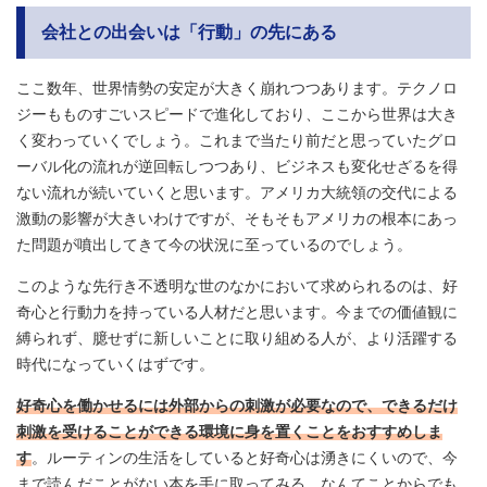
会社との出会いは「行動」の先にある
ここ数年、世界情勢の安定が大きく崩れつつあります。テクノロ
ジーもものすごいスピードで進化しており、ここから世界は大き
く変わっていくでしょう。これまで当たり前だと思っていたグロ
ーバル化の流れが逆回転しつつあり、ビジネスも変化せざるを得
ない流れが続いていくと思います。アメリカ大統領の交代による
激動の影響が大きいわけですが、そもそもアメリカの根本にあっ
た問題が噴出してきて今の状況に至っているのでしょう。
このような先行き不透明な世のなかにおいて求められるのは、好
奇心と行動力を持っている人材だと思います。今までの価値観に
縛られず、臆せずに新しいことに取り組める人が、より活躍する
時代になっていくはずです。
好奇心を働かせるには外部からの刺激が必要なので、できるだけ
刺激を受けることができる環境に身を置くことをおすすめしま
す
。ルーティンの生活をしていると好奇心は湧きにくいので、今
まで読んだことがない本を手に取ってみる、なんてことからでも