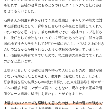
ち切れず、会社の改革にもめどをつけたタイミングで当社に参加
させてもらいました。
石井さんが何度も声をかけてくれた理由は、キャリアや能力に対
する評価は別として、背中を任せられる存在だと信用してくれて
いたのかなと思います。彼も創業者ではない会社のトップを任さ
れ、後任として会社をつくっていく苦労があったはず。我々は異
国の地で社会人学生として2年間一緒に過ごし、ビジネス上の付き
合いではなかなか得られないような信頼関係を築けていました
し、価値観も共有できていたので、私に白羽の矢を立ててくれた
のかなと思います。
上場させるという明確な目的を持って入社したものの、業績が良
くない時期だったこともあり、数年間は苦戦しました。しかし、
紆余曲折を経て転職から3年後に目標だった東京証券取引所マザー
ズへの新規上場（マザーズ廃止にともない、現在は東京証券取引
所グロース市場に移行）を果たすことができました。
上場までのフェーズを経験して思ったのは、上場の引力の強さで
す
。社内のすべてが「上場審査に通るために」というゴールに向