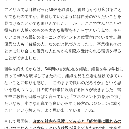
アメリカでは目標だったMBAを取得し、視野もかなり広げること
ができたのですが、期待していたようには自分のやりたいことを
見つけることができませんでした。しかし、ここで学んだことや
得られた人脈がのちのち大きな影響をもたらすという点で、キャ
リアにおける最初のターニングポイントと位置付けています。超
優秀な人も「普通の人」なのだと気づきましたし、卒業後もその
ときに知り合った優秀な人たちから刺激を受けられる環境を得る
ことができました。
留学を終えてからは、5年間の香港駐在を経験。経営を学ぶ学校に
行ってMBAを取得してきたのに、組織を見る立場を経験できてい
ないことに焦りを感じ、「このままで良いのだろうか」という思
いを抱えつつも、目の前の仕事に没頭する日々が続きました。留
学中に教授が口酸っぱく言っていた「マネジメント力を身に付け
たいなら、小さな組織でも良いから早く経営のポジションに就く
こと」という教えも、よく思い出していましたね。
そして帰国後、
改めて社内を見渡してみると「経営側に回れるの
はいつになることやら」という状況が見えてきたのです
。大企業