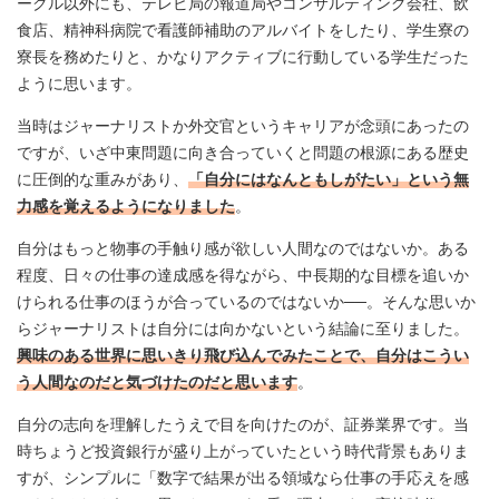
ークル以外にも、テレビ局の報道局やコンサルティング会社、飲
食店、精神科病院で看護師補助のアルバイトをしたり、学生寮の
寮長を務めたりと、かなりアクティブに行動している学生だった
ように思います。
当時はジャーナリストか外交官というキャリアが念頭にあったの
ですが、いざ中東問題に向き合っていくと問題の根源にある歴史
に圧倒的な重みがあり、
「自分にはなんともしがたい」という無
力感を覚えるようになりました
。
自分はもっと物事の手触り感が欲しい人間なのではないか。ある
程度、日々の仕事の達成感を得ながら、中長期的な目標を追いか
けられる仕事のほうが合っているのではないか──。そんな思いか
らジャーナリストは自分には向かないという結論に至りました。
興味のある世界に思いきり飛び込んでみたことで、自分はこうい
う人間なのだと気づけたのだと思います
。
自分の志向を理解したうえで目を向けたのが、証券業界です。当
時ちょうど投資銀行が盛り上がっていたという時代背景もありま
すが、シンプルに「数字で結果が出る領域なら仕事の手応えを感