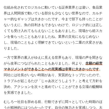
仕組み化されてロジカルに動いている証券業界とは違い、食品業
界は人間関係で動いている部分も少なくない世界なので、カルチ
ャー的なギャップは大きかったです。今まで部下も持ったことが
ないうえに、魚の目利きもできないわけで、ロジック的には正し
くても受け入れてもらえないこともありました。現場から総スカ
ンを食らったこともありましたね。業界の文化にもなじめない
し、現場のこともよく理解できていないという二重の大変さがあ
りました。
一方で業界の素人がゆえに見える世界もあり、現場の声を聞きな
がら改革につなげられたこともありました。何より、
念願の経営
マネジメントができることへの充実感は非常に大きかったです
。
同社には社長がいない時期があり、実質的なトップだったので、
トラブルが起こるたび「じゃあ次どうしよう？」と考えて方針を
決め、アクションを次々と進めていくことができる立場の醍醐味
を実感できました。
むしろ一社目を辞める前、行動できずに悶々としていた時期のほ
うが精神的にはつらかったです。自分の無力さを実感しつつ、大