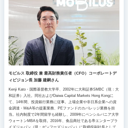
モビルス 取締役 兼 最高財務責任者（CFO）コーポレートデ
ィビジョン長 加藤 建嗣さん
Kenji Kato・国際基督教大学卒、2002年に大和証券SMBC（現：大
和証券）入社。同社およびDaiwa Capital Markets Hong Kongに
て、14年間、投資銀行業務に従事。上場企業や非日系企業への資
金調達・M&A等の提案業務、PEファンドのカバレッジ業務を担
当。社内制度で2年間留学も経験し、2009年にペンシルバニア大学
ウォートンMBAを取得。2016年、食品商社である帝エンタープラ
イズジャパン（現：ゼンフーズジャパン）に取締役副社長として