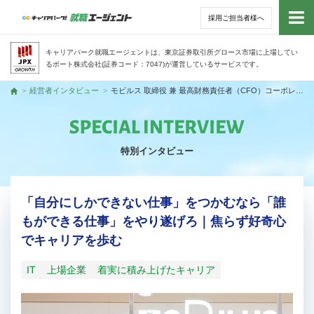
採用ご担当者様へ
トッ
キャリアパーク就職エージェントは、東京証券取引所グロース市場に上場してい
るポート株式会社(証券コード：7047)が運営しているサービスです。
サー
経営者インタビュー
モビルス 取締役 兼 最高財務責任者（CFO）コーポレートディビジョン長 加藤 建嗣さん
トップ
アド
特別インタビュー
利用
就活
「自分にしかできない仕事」をつかむなら「誰
もができる仕事」をやり遂げろ｜焦らず好奇心
経営
でキャリアを歩む
無料
IT
上場企業
着実に積み上げたキャリア