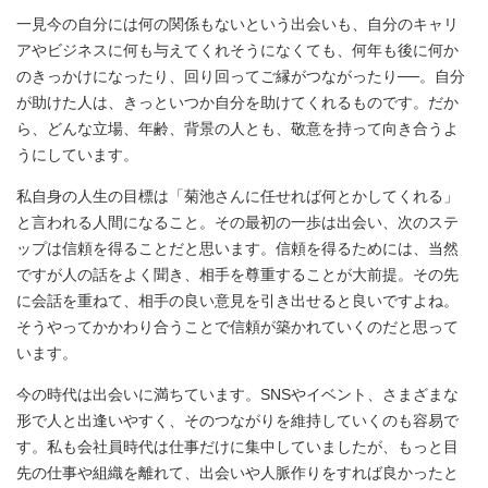
一見今の自分には何の関係もないという出会いも、自分のキャリ
アやビジネスに何も与えてくれそうになくても、何年も後に何か
のきっかけになったり、回り回ってご縁がつながったり──。自分
が助けた人は、きっといつか自分を助けてくれるものです。だか
ら、どんな立場、年齢、背景の人とも、敬意を持って向き合うよ
うにしています。
私自身の人生の目標は「菊池さんに任せれば何とかしてくれる」
と言われる人間になること。その最初の一歩は出会い、次のステ
ップは信頼を得ることだと思います。信頼を得るためには、当然
ですが人の話をよく聞き、相手を尊重することが大前提。その先
に会話を重ねて、相手の良い意見を引き出せると良いですよね。
そうやってかかわり合うことで信頼が築かれていくのだと思って
います。
今の時代は出会いに満ちています。SNSやイベント、さまざまな
形で人と出逢いやすく、そのつながりを維持していくのも容易で
す。私も会社員時代は仕事だけに集中していましたが、もっと目
先の仕事や組織を離れて、出会いや人脈作りをすれば良かったと