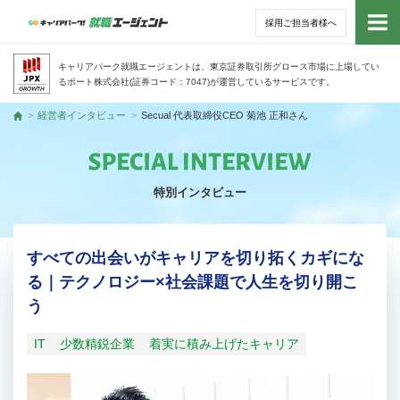
採用ご担当者様へ
トッ
キャリアパーク就職エージェントは、東京証券取引所グロース市場に上場してい
るポート株式会社(証券コード：7047)が運営しているサービスです。
サー
経営者インタビュー
Secual 代表取締役CEO 菊池 正和さん
トップ
アド
特別インタビュー
利用
就活
すべての出会いがキャリアを切り拓くカギにな
る｜テクノロジー×社会課題で人生を切り開こ
経営
う
無料
IT
少数精鋭企業
着実に積み上げたキャリア