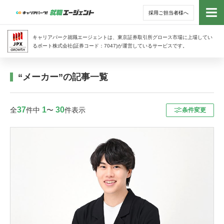
採用ご担当者様へ
トッ
キャリアパーク就職エージェントは、東京証券取引所グロース市場に上場してい
るポート株式会社(証券コード：7047)が運営しているサービスです。
サー
“メーカー”の記事一覧
アド
37
1
30
全
件中
〜
件表示
条件変更
利用
就活
経営
無料