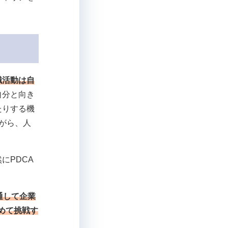
職活動は自
自分と向き
たりする機
がら、人
にPDCA
通して企業
改めて挑戦す