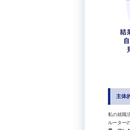
主体
私の就職
ルーター