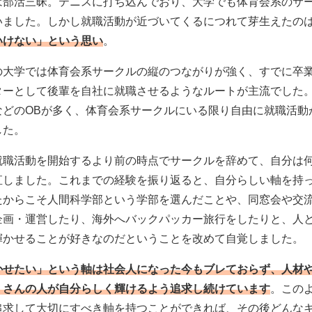
は部活三昧。テニスに打ち込んでおり、大学でも体育会系のサ
いました。しかし就職活動が近づいてくるにつれて芽生えたの
いけない」という思い
。
の大学では体育会系サークルの縦のつながりが強く、すでに卒業
ターとして後輩を自社に就職させるようなルートが主流でした
などのOBが多く、体育会系サークルにいる限り自由に就職活動
した。
就職活動を開始するより前の時点でサークルを辞めて、自分は
直しました。これまでの経験を振り返ると、自分らしい軸を持
たからこそ人間科学部という学部を選んだことや、同窓会や交
企画・運営したり、海外へバックパッカー旅行をしたりと、人
輝かせることが好きなのだということを改めて自覚しました。
かせたい」という軸は
社会人になった今もブレておらず、人材
くさんの人が自分らしく輝けるよう追求し続けています
。この
追求して大切にすべき軸を持つことができれば、その後どんな