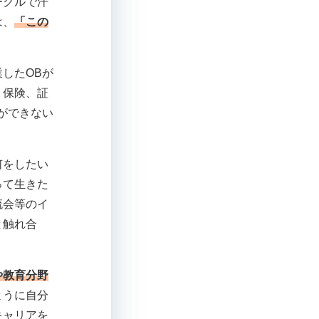
ークルで汗
は、
「この
したOBが
。保険、証
ができない
何をしたい
って生きた
流会等のイ
と触れ合
や教育分野
ように自分
キャリアを