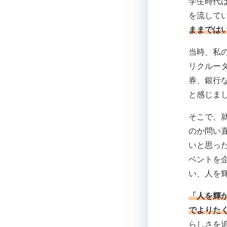
学生時代
を流して
ままでは
当時、私
リクルー
券、銀行
と感じま
そこで、
のか問い
いと思っ
ベントを
い、人を
「人を輝
でよりた
らしさを