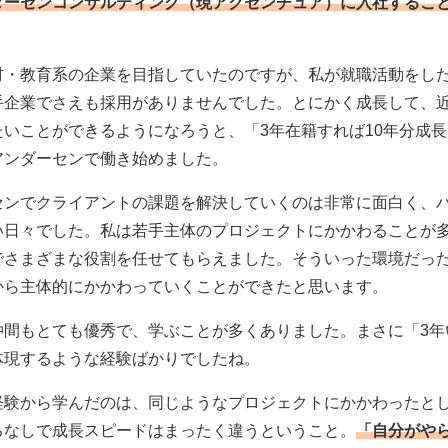
ダーセンコンサルティング（現アクセンチュア）に入社するこ
材・教育系の企業を目指していたのですが、私が就職活動をし
手企業でさえも採用がありませんでした。とにかく成長して、
たいことができるようになろうと、「3年在籍すれば10年分成
アンダーセンで働き始めました。
センでクライアントの課題を解決していくのは非常に面白く、
い日々でした。私は若手主体のプロジェクトにかかわることが
でさまざまな役割を任せてもらえました。そういった環境だっ
から主体的にかかわっていくことができたと思います。
仲間もとても優秀で、学ぶことが多くありました。まさに「3年
体現するような経験ばかりでしたね。
経験から学んだのは、同じようなプロジェクトにかかわったと
るなしで成長スピードはまったく違うということ。
「自分がや