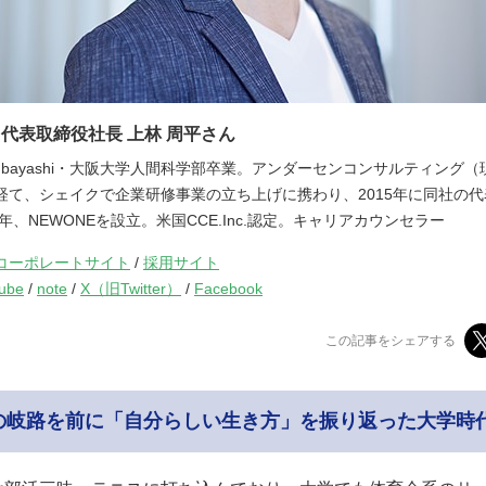
E 代表取締役社長 上林 周平さん
 Kambayashi・大阪大学人間科学部卒業。アンダーセンコンサルティング
経て、シェイクで企業研修事業の立ち上げに携わり、2015年に同社の
7年、NEWONEを設立。米国CCE.Inc.認定。キャリアカウンセラー
コーポレートサイト
/
採用サイト
ube
/
note
/
X（旧Twitter）
/
Facebook
この記事をシェアする
の岐路を前に「自分らしい生き方」を振り返った大学時