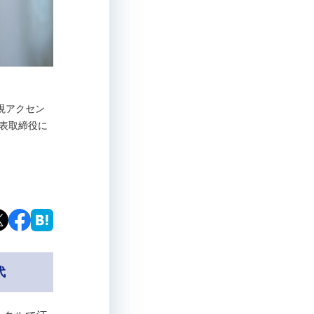
（現アクセン
代表取締役に
代