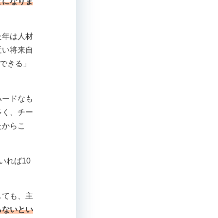
とになりま
た年は人材
近い将来自
長できる」
ハードなも
多く、チー
たからこ
いれば10
しても、主
らないとい