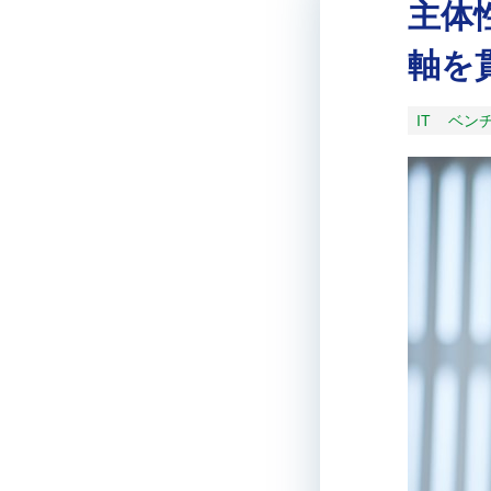
主体
軸を
IT
ベン