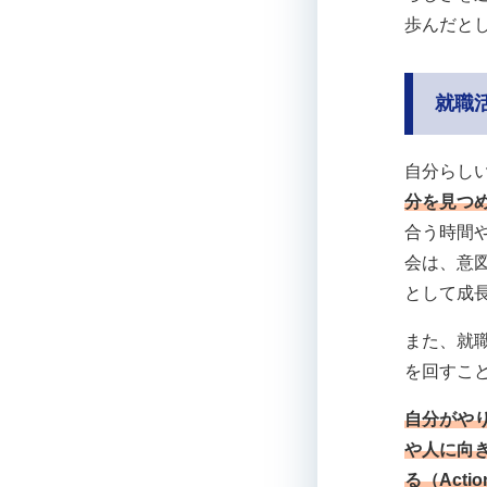
歩んだと
就職
自分らし
分を見つ
合う時間
会は、意
として成
また、就
を回すこ
自分がや
や人に向き
る（Acti