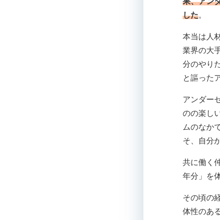
果、アン
した
。
本当は人
業界の大
分のやり
と謳った
アンダー
のの楽し
ムのなか
そ、自分
共に働く
年分」を
その頃の
体性のあ