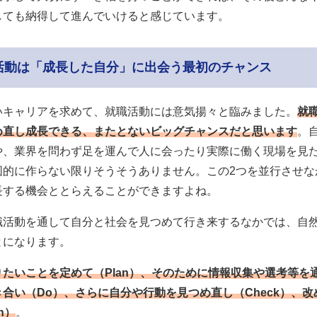
しても納得して進んでいけると感じています。
活動は「成長した自分」に出会う最初のチャンス
いキャリアを求めて、就職活動には意気揚々と臨みました。
就
め直し成長できる、またとないビッグチャンスだと思います
。
や、業界を問わず足を運んで人に会ったり実際に働く現場を見
図的に作らない限りそうそうありません。この2つを並行させな
長する機会ととらえることができますよね。
職活動を通して自分と社会を見つめて行き来するなかでは、自然
とになります。
りたいことを定めて（Plan）、そのために情報収集や選考等を
合い（Do）、さらに自分や行動を見つめ直し（Check）、
on）
。