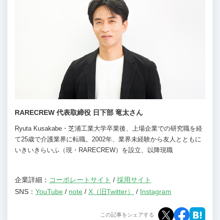
RARECREW 代表取締役 日下部 竜太さん
Ryuta Kusakabe・芝浦工業大学卒業後、上場企業での研究職を経
て25歳で介護業界に転職。2002年、業界未経験から友人とともに
いきいきらいふ（現・RARECREW）を設立、以降現職
企業詳細：
コーポレートサイト
/
採用サイト
SNS
：
YouTube
/
note
/
X（旧Twitter）
/
Instagram
この記事をシェアする