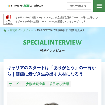
採用ご担当者様へ
トッ
キャリアパーク就職エージェントは、東京証券取引所グロース市場に上場してい
るポート株式会社(証券コード：7047)が運営しているサービスです。
サー
経営者インタビュー
RARECREW 代表取締役 日下部 竜太さん
トップ
アド
特別インタビュー
利用
就活
キャリアのスタートは「ありがとう」の一言か
ら｜価値に気づき生み出す人材になろう
経営
サービス
少数精鋭企業
若手から活躍
無料