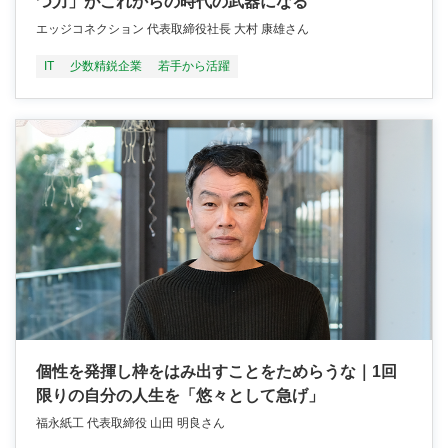
つ力」がこれからの時代の武器になる
エッジコネクション 代表取締役社長 大村 康雄さん
IT
少数精鋭企業
若手から活躍
個性を発揮し枠をはみ出すことをためらうな｜1回
限りの自分の人生を「悠々として急げ」
福永紙工 代表取締役 山田 明良さん