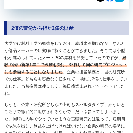
2倍の苦労から得た2倍の財産
大学では材料工学の勉強をしており、就職氷河期のなか、なんと
か部品メーカーの研究職に就くことができました。そこでは小型
化が進められていたノートPCの素材を開発していたのですが、
経
験の浅い新卒1年目で抜擢を受け、並行して国の研究プロジェクト
にも参画することになりました
。企業の担当業務と、国の研究所
での仕事。どちらも容赦なく任されて、単純に2倍の仕事をしてい
ました。当然疲弊は凄まじく、毎日残業まみれでヘトヘトでした
ね。
しかも、企業・研究所どちらの上司もスパルタタイプ。細かいと
ころまで徹底的に追求されるなかで、だいぶ参ってしまいまし
た。同時に大学でやっていたような基礎研究とは違って、短期間
で成果を出し、利益を上げなければいけない企業の研究の姿勢に
も違和感を感じるように。結局、こうした無理が重なって体調を