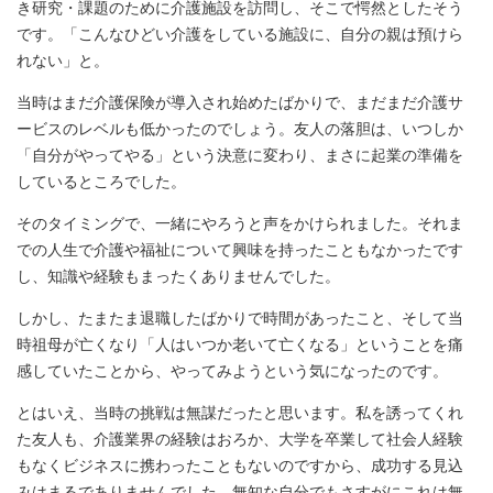
き研究・課題のために介護施設を訪問し、そこで愕然としたそう
です。「こんなひどい介護をしている施設に、自分の親は預けら
れない」と。
当時はまだ介護保険が導入され始めたばかりで、まだまだ介護サ
ービスのレベルも低かったのでしょう。友人の落胆は、いつしか
「自分がやってやる」という決意に変わり、まさに起業の準備を
しているところでした。
そのタイミングで、一緒にやろうと声をかけられました。それま
での人生で介護や福祉について興味を持ったこともなかったです
し、知識や経験もまったくありませんでした。
しかし、たまたま退職したばかりで時間があったこと、そして当
時祖母が亡くなり「人はいつか老いて亡くなる」ということを痛
感していたことから、やってみようという気になったのです。
とはいえ、当時の挑戦は無謀だったと思います。私を誘ってくれ
た友人も、介護業界の経験はおろか、大学を卒業して社会人経験
もなくビジネスに携わったこともないのですから、成功する見込
みはまるでありませんでした。無知な自分でもさすがにこれは無