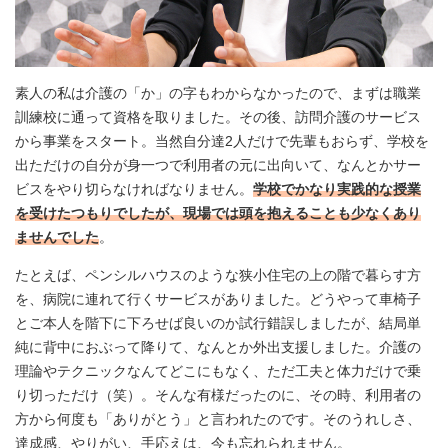
素人の私は介護の「か」の字もわからなかったので、まずは職業
訓練校に通って資格を取りました。その後、訪問介護のサービス
から事業をスタート。当然自分達2人だけで先輩もおらず、学校を
出ただけの自分が身一つで利用者の元に出向いて、なんとかサー
ビスをやり切らなければなりません。
学校でかなり実践的な授業
を受けたつもりでしたが、現場では頭を抱えることも少なくあり
ませんでした
。
たとえば、ペンシルハウスのような狭小住宅の上の階で暮らす方
を、病院に連れて行くサービスがありました。どうやって車椅子
とご本人を階下に下ろせば良いのか試行錯誤しましたが、結局単
純に背中におぶって降りて、なんとか外出支援しました。介護の
理論やテクニックなんてどこにもなく、ただ工夫と体力だけで乗
り切っただけ（笑）。そんな有様だったのに、その時、利用者の
方から何度も「ありがとう」と言われたのです。そのうれしさ、
達成感、やりがい、手応えは、今も忘れられません。