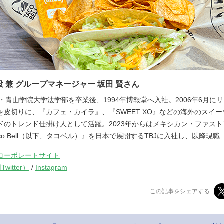
締役 兼 グループマネージャー 坂田 賢さん
kata・青山学院大学法学部を卒業後、1994年博報堂へ入社。2006年6月に
を皮切りに、『カフェ・カイラ』、『SWEET XO』などの海外のスイ
ドのトレンド仕掛け人として活躍。2023年からはメキシカン・ファス
co Bell（以下、タコベル）』を日本で展開するTBJに入社し、以降現職
コーポレートサイト
witter）
/
Instagram
この記事をシェアする