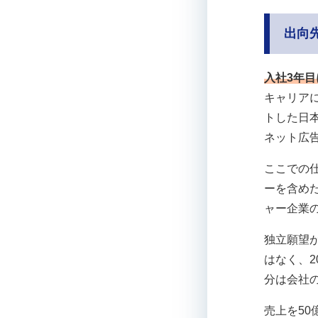
出向
入社3年目
キャリアに
トした日
ネット広
ここでの
ーを含め
ャー企業
独立願望
はなく、
分は会社
売上を50