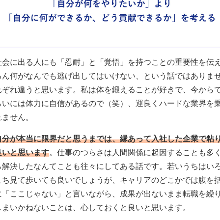
社会に出る人にも「忍耐」と「覚悟」を持つことの重要性を伝
ろん何がなんでも逃げ出してはいけない、という話ではありま
れぞれ違うと思います。私は体を鍛えることが好きで、今から
らいには体力に自信があるので（笑）、運良くハードな業界を
れません。
自分が本当に限界だと思うまでは、縁あって入社した企業で粘
良いと思います
。仕事のつらさは人間関係に起因することも多
ら解決したなんてことも往々にしてある話です。若いうちはい
こち見て歩いても良いでしょうが、キャリアのどこかでは腹を
に「ここじゃない」と言いながら、成果が出ないまま転職を繰
しまいかねないことは、心しておくと良いと思います。