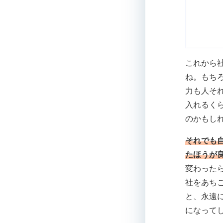
これから
ね。もち
力も人そ
入れるく
のかもし
それでも
たほうが
変わった
社をあち
と、永遠
になって