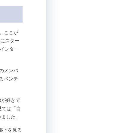
。ここが
月にスター
、インター
のメンバ
るベンチ
のが好きで
見ては「自
いました。
部下を見る