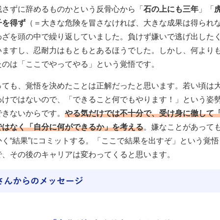
残さずに辞めるものかという反骨心から「
石の上にも三年
」「
子を得ず
（＝大きな危険を冒さなければ、大きな成果は得られ
わざを頭の中で繰り返していました。負けず嫌いで逃げ出した
いますし、忍耐力はもともとあるほうでした。しかし、何より
たのは「ここでやってやる」という覚悟です。
っても、覚悟を決めたことは正解だったと思います。若い頃は
わけではないので、「できること何でもやります！」という姿
できないからです。
やる気だけでは不十分で、受け身に徹して
ではなく「自分に何ができるか」を考える
。嫌なことがあって
かく“結果”にコミットする。「ここで結果を出すぞ」という覚
で、その後のキャリアは変わってくると思います。