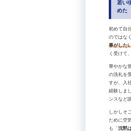
若い
めた
初めて自
のではな
事がした
く受けて
華やかな
の洗礼を
すが、入
経験しま
ンスなど
しかしそ
ために空
も「
沈黙