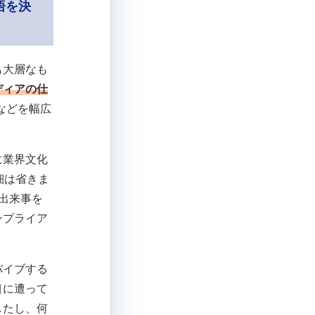
悟を決
も大層なも
ディアの仕
などを幅広
に業界文化
細は省きま
出来事を
ンプライア
バイブする
目に遭って
したし、何