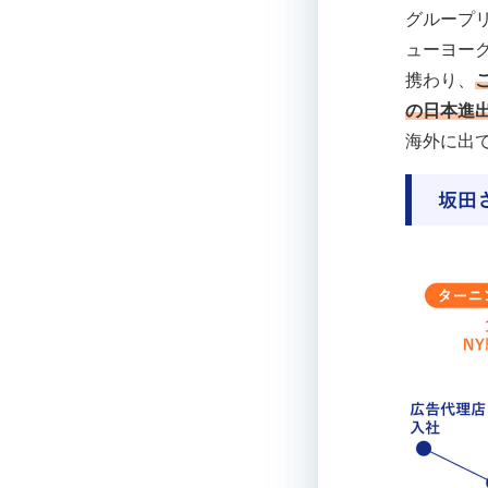
グループ
ューヨー
携わり、
の日本進
海外に出