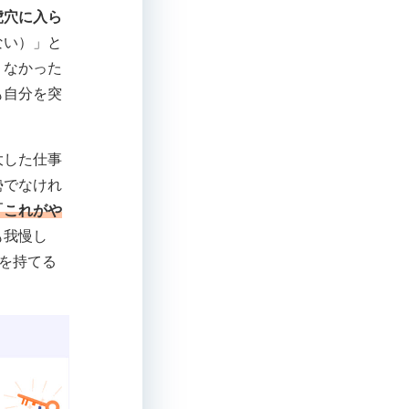
虎穴に入ら
ない）」と
くなかった
も自分を突
大した仕事
勢でなけれ
「これがや
も我慢し
悟を持てる