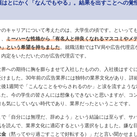
頃はとにかく「なんでもやる」。結果を出すことへの覚
分のキャリアについて考えたのは、大学生の頃です。といって
く、
ミーハーな性格から「有名人と仲良くなれるマスコミやメ
い」という希望を持ちました
。就職活動ではTV局や広告代理店
、内定をいただいたのが広告代理店です。
世界への期待に胸を膨らませて入社したものの、入社後はすぐ
受けました。30年前の広告業界には独特の業界文化があり、詳
社後1週間で「こんなことをやらされるのか」と涙を流すような
した。今の学生の皆さんには想像もできないと思いますが、コ
誰も気にしていない時代であり、業界だったということです。
こで「自分には無理だ、辞めよう」という結論には至らず、サ
気を読んで、業界文化に適応するという選択をしました。嫌な
は金
（黙ってやり過ごすことで好転する）」だと言い聞かせま