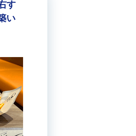
右す
築い