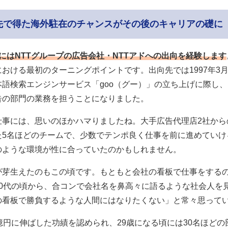
先で得た海外駐在のチャンスがその後のキャリアの礎に
にはNTTグループの広告会社・NTTアドへの出向を経験します
おける最初のターニングポイントです。出向先では1997年3
本語検索エンジンサービス「goo（グー）」の立ち上げに際し
告の部門の業務を担うことになりました。
仕事には、思いのほかハマりましたね。大手広告代理店2社から
た5名ほどのチームで、少数でテンポ良く仕事を前に進めていけ
のような環境が性に合っていたのかもしれません。
が芽生えたのもこの頃です。もともと会社の看板で仕事をする
20代の頃から、合コンで会社名を鼻高々に語るような社会人を
の看板で勝負するような人間にはなりたくない」と常々思って
億円に伸ばした功績を認められ、29歳になる頃には30名ほどの