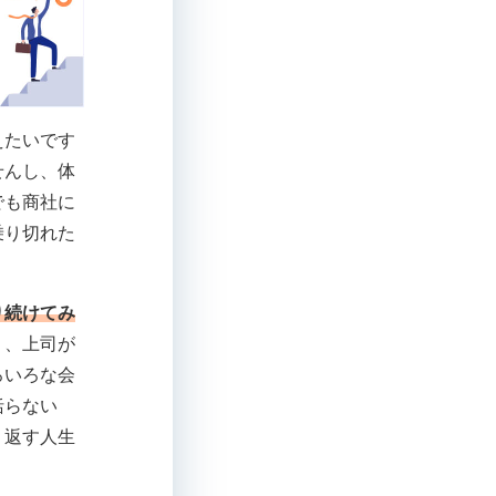
えたいです
せんし、体
でも商社に
乗り切れた
り続けてみ
く、上司が
ろいろな会
括らない
り返す人生