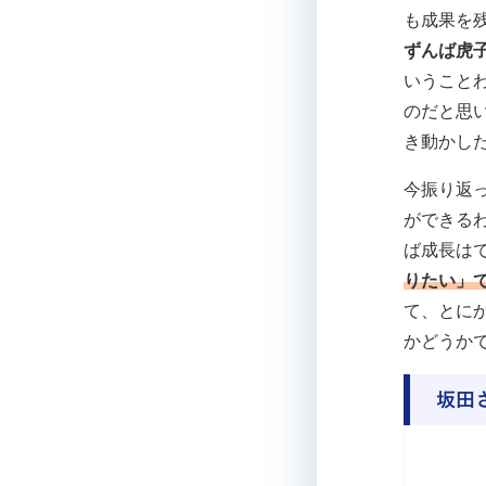
も成果を
ずんば虎
いうこと
のだと思
き動かし
今振り返
ができる
ば成長は
りたい」
て、とに
かどうか