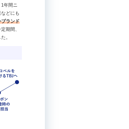
1年間ニ
業などにも
外ブランド
一定期間、
した。