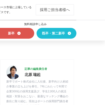
ロース市場に上場している
採用ご担当者様へ
ビスです。
無料相談申し込み
新卒
既卒・第二新卒
記事の編集責任者
北原 瑞起
新卒でポート株式会社に入社後、新卒向け人材紹
介事業の立ち上げを牽引。7年にわたって年間で
企業300社の採用支援及び、学生2,000人の就活
相談・対策をおこない、最適なマッチング機会の
創出に取り組む。現在はポートの採用部門責任者