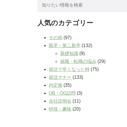
検
索:
人気のカテゴリー
その他
(97)
既卒・第二新卒
(132)
基礎知識
(9)
就職・転職の悩み
(29)
就活で辛くなった時
(75)
就活マナー
(133)
内定後
(35)
OB・OG訪問
(3)
会社説明会
(11)
特技・趣味
(20)