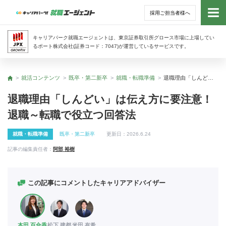
採用ご担当者様へ
トッ
キャリアパーク就職エージェントは、東京証券取引所グロース市場に上場してい
るポート株式会社(証券コード：7047)が運営しているサービスです。
サー
就活コンテンツ
既卒・第二新卒
就職・転職準備
退職理由「しんどい」は伝え方に要注意！ 退職～転職で役立つ回答法
トップ
アド
退職理由「しんどい」は伝え方に要注意！
退職～転職で役立つ回答法
利用
就職・転職準備
既卒・第二新卒
更新日：
2026.6.24
就活
記事の編集責任者：
阿部 裕樹
経営
この記事にコメントしたキャリアアドバイザー
無料
本田 百合香
松下 建都
米田 有希