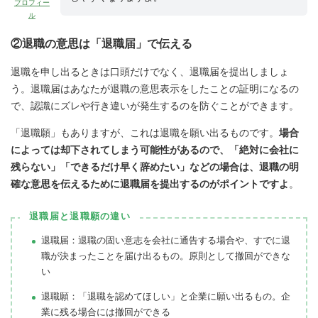
プロフィー
ル
②退職の意思は「退職届」で伝える
退職を申し出るときは口頭だけでなく、退職届を提出しましょ
う。退職届はあなたが退職の意思表示をしたことの証明になるの
で、認識にズレや行き違いが発生するのを防ぐことができます。
「退職願」もありますが、これは退職を願い出るものです。
場合
によっては却下されてしまう可能性があるので、「絶対に会社に
残らない」「できるだけ早く辞めたい」などの場合は、
退職の明
確な意思を伝えるために退職届を提出するのがポイントですよ
。
退職届と退職願の違い
退職届：退職の固い意志を会社に通告する場合や、すでに退
職が決まったことを届け出るもの。原則として撤回ができな
い
退職願：「退職を認めてほしい」と企業に願い出るもの。企
業に残る場合には撤回ができる