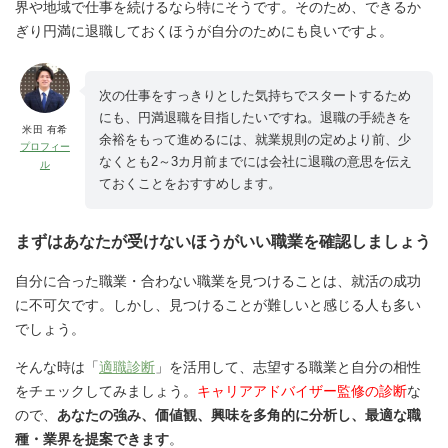
界や地域で仕事を続けるなら特にそうです。そのため、できるか
ぎり円満に退職しておくほうが自分のためにも良いですよ。
次の仕事をすっきりとした気持ちでスタートするため
にも、円満退職を目指したいですね。退職の手続きを
米田 有希
余裕をもって進めるには、就業規則の定めより前、少
プロフィー
なくとも2～3カ月前までには会社に退職の意思を伝え
ル
ておくことをおすすめします。
まずはあなたが受けないほうがいい職業を確認しましょう
自分に合った職業・合わない職業を見つけることは、就活の成功
に不可欠です。しかし、見つけることが難しいと感じる人も多い
でしょう。
そんな時は「
適職診断
」を活用して、志望する職業と自分の相性
をチェックしてみましょう。
キャリアアドバイザー監修の診断
な
ので、
あなたの強み、価値観、興味を多角的に分析し、最適な職
種・業界を提案できます
。