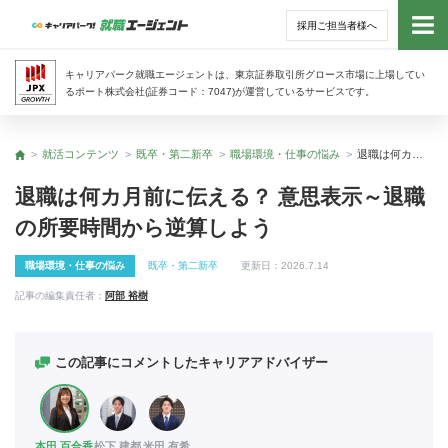
採用ご担当者様へ
トッ
キャリアパーク就職エージェントは、東京証券取引所グロース市場に上場してい
るポート株式会社(証券コード：7047)が運営しているサービスです。
サー
就活コンテンツ
既卒・第二新卒
職場環境・仕事の悩み
退職は何カ月前に伝える？ 意思表示～退職の所要時間から逆算しよう
トップ
アド
退職は何カ月前に伝える？ 意思表示～退職
の所要時間から逆算しよう
利用
職場環境・仕事の悩み
既卒・第二新卒
更新日：
2026.7.14
就活
記事の編集責任者：
阿部 裕樹
経営
この記事にコメントしたキャリアアドバイザー
無料
本田 百合香
松下 建都
米田 有希