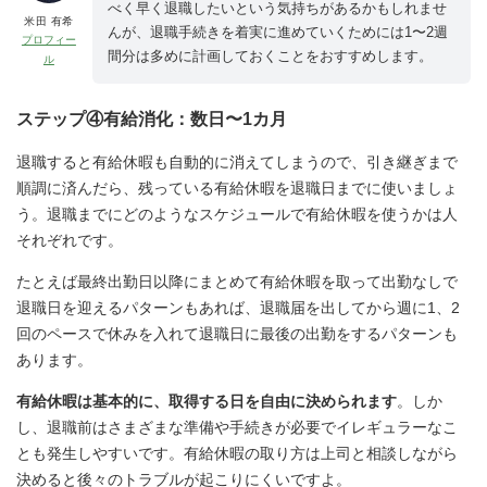
べく早く退職したいという気持ちがあるかもしれませ
米田 有希
んが、退職手続きを着実に進めていくためには1〜2週
プロフィー
間分は多めに計画しておくことをおすすめします。
ル
ステップ④有給消化：数日〜1カ月
退職すると有給休暇も自動的に消えてしまうので、引き継ぎまで
順調に済んだら、残っている有給休暇を退職日までに使いましょ
う。退職までにどのようなスケジュールで有給休暇を使うかは人
それぞれです。
たとえば最終出勤日以降にまとめて有給休暇を取って出勤なしで
退職日を迎えるパターンもあれば、退職届を出してから週に1、2
回のペースで休みを入れて退職日に最後の出勤をするパターンも
あります。
有給休暇は基本的に、取得する日を自由に決められます
。しか
し、退職前はさまざまな準備や手続きが必要でイレギュラーなこ
とも発生しやすいです。有給休暇の取り方は上司と相談しながら
決めると後々のトラブルが起こりにくいですよ。