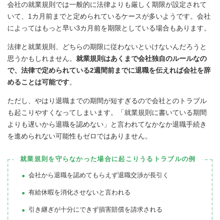
会社の就業規則では一般的に法律よりも厳しく期限が設定されて
いて、1カ月前までと定められているケースが多いようです。会社
によってはもっと早い3カ月前を期限としている場合もあります。
法律と就業規則、どちらの期限に従わないといけないんだろうと
思うかもしれません。
就業規則はあくまで会社独自のルールなの
で、法律で定められている2週間前までに退職を伝えれば会社を辞
めることは可能です
。
ただし、やはり退職までの期間が短すぎるので会社とのトラブル
も起こりやすくなってしまいます。「就業規則に書いている期間
よりも遅いから退職を認めない」と言われてなかなか退職手続き
を進められない可能性もゼロではありません。
就業規則を守らなかった場合に起こりうるトラブルの例
会社から退職を認めてもらえず退職交渉が長引く
有給休暇を消化させないと言われる
引き継ぎが十分にできず損害賠償を請求される