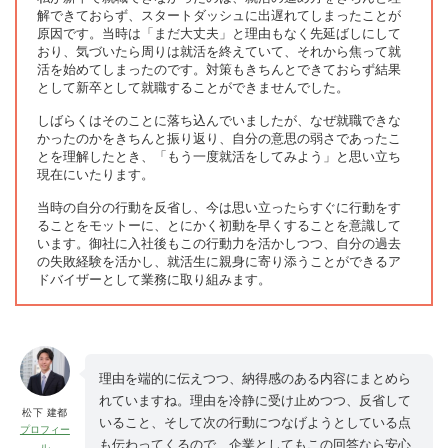
解できておらず、スタートダッシュに出遅れてしまったことが
原因です。当時は「まだ大丈夫」と理由もなく先延ばしにして
おり、気づいたら周りは就活を終えていて、それから焦って就
活を始めてしまったのです。対策もきちんとできておらず結果
として新卒として就職することができませんでした。
しばらくはそのことに落ち込んでいましたが、なぜ就職できな
かったのかをきちんと振り返り、自分の意思の弱さであったこ
とを理解したとき、「もう一度就活をしてみよう」と思い立ち
現在にいたります。
当時の自分の行動を反省し、今は思い立ったらすぐに行動をす
ることをモットーに、とにかく初動を早くすることを意識して
います。御社に入社後もこの行動力を活かしつつ、自分の過去
の失敗経験を活かし、就活生に親身に寄り添うことができるア
ドバイザーとして業務に取り組みます。
理由を端的に伝えつつ、納得感のある内容にまとめら
れていますね。理由を冷静に受け止めつつ、反省して
松下 建都
いること、そして次の行動につなげようとしている点
プロフィー
も伝わってくるので、企業としてもこの回答なら安心
ル