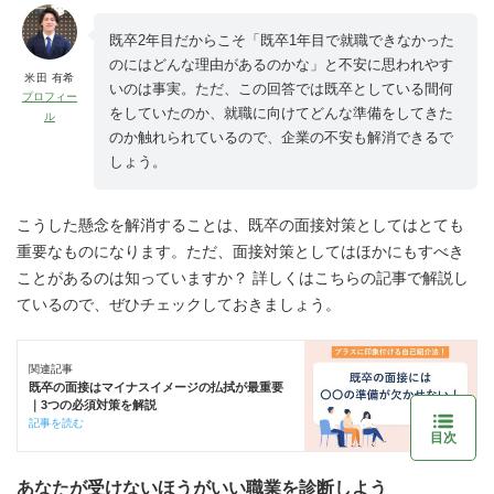
既卒2年目だからこそ「既卒1年目で就職できなかった
のにはどんな理由があるのかな」と不安に思われやす
米田 有希
いのは事実。ただ、この回答では既卒としている間何
プロフィー
をしていたのか、就職に向けてどんな準備をしてきた
ル
のか触れられているので、企業の不安も解消できるで
しょう。
こうした懸念を解消することは、既卒の面接対策としてはとても
重要なものになります。ただ、面接対策としてはほかにもすべき
ことがあるのは知っていますか？ 詳しくはこちらの記事で解説し
ているので、ぜひチェックしておきましょう。
関連記事
既卒の面接はマイナスイメージの払拭が最重要
｜3つの必須対策を解説
記事を読む
目次
あなたが受けないほうがいい職業を診断しよう