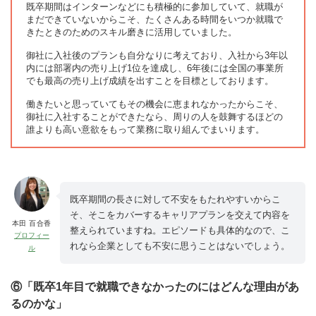
既卒期間はインターンなどにも積極的に参加していて、就職が
まだできていないからこそ、たくさんある時間をいつか就職で
きたときのためのスキル磨きに活用していました。
御社に入社後のプランも自分なりに考えており、入社から3年以
内には部署内の売り上げ1位を達成し、6年後には全国の事業所
でも最高の売り上げ成績を出すことを目標としております。
働きたいと思っていてもその機会に恵まれなかったからこそ、
御社に入社することができたなら、周りの人を鼓舞するほどの
誰よりも高い意欲をもって業務に取り組んでまいります。
既卒期間の長さに対して不安をもたれやすいからこ
そ、そこをカバーするキャリアプランを交えて内容を
本田 百合香
整えられていますね。エピソードも具体的なので、こ
プロフィー
れなら企業としても不安に思うことはないでしょう。
ル
⑥「既卒1年目で就職できなかったのにはどんな理由があ
るのかな」