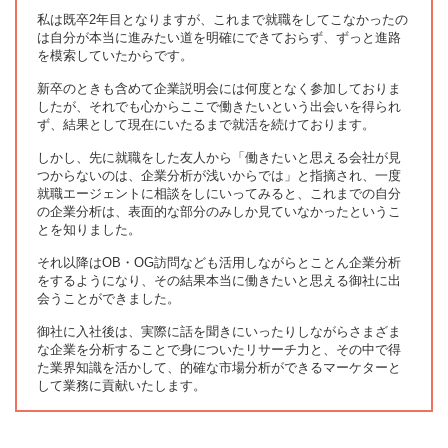
私は既卒2年目となりますが、これまで就職をしてこなかったの
は自分が本当に進みたい道を明確にできておらず、ずっと進路
を模索していたからです。
新卒のときも含めて企業説明会には何度となく参加しておりま
したが、それでも心からここで働きたいという出会いを得られ
ず、結果として現在にいたるまで就活を続けております。
しかし、先に就職をした友人から「働きたいと思える会社が見
つからないのは、企業分析が浅いからでは」と指摘され、一度
就職エージェントに相談をしにいってみると、これまでの自分
の企業分析は、表面的な部分のみしか見ていなかったというこ
とを知りました。
それ以降はOB・OG訪問なども活用しながらとことん企業分析
をするようになり、その結果本当に働きたいと思える御社に出
会うことができました。
御社に入社後は、実際に話を聞きにいったりしながらさまざま
な企業を分析することで身についたリサーチ力と、その中で得
た業界知識を活かして、的確な市場分析ができるマーケターと
して業務に貢献いたします。