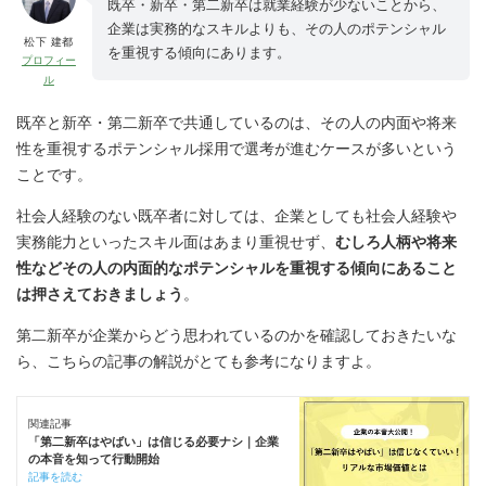
既卒・新卒・第二新卒は就業経験が少ないことから、
企業は実務的なスキルよりも、その人のポテンシャル
松下 建都
を重視する傾向にあります。
プロフィー
ル
既卒と新卒・第二新卒で共通しているのは、その人の内面や将来
性を重視するポテンシャル採用で選考が進むケースが多いという
ことです。
社会人経験のない既卒者に対しては、企業としても社会人経験や
実務能力といったスキル面はあまり重視せず、
むしろ人柄や将来
性などその人の内面的なポテンシャルを重視する傾向にあること
は押さえておきましょう
。
第二新卒が企業からどう思われているのかを確認しておきたいな
ら、こちらの記事の解説がとても参考になりますよ。
関連記事
「第二新卒はやばい」は信じる必要ナシ｜企業
の本音を知って行動開始
記事を読む