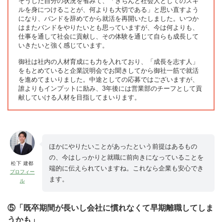
そうした自分の状況を省みて、「きちんと社会人としてのスキ
ルを身につけることが、何よりも大切である」と思い直すよう
になり、バンドを辞めてから就活を再開いたしました。いつか
はまたバンドをやりたいとも思っていますが、今は何よりも、
仕事を通して社会に貢献し、その体験を通じて自らも成長して
いきたいと強く感じています。
御社は社内の人材育成にも力を入れており、「成長を志す人」
をもとめていると企業説明会でお聞きしてから御社一筋で就活
を進めてまいりました。中途としての応募ではございますが、
誰よりもインプットに励み、3年後には営業部のチーフとして貢
献していける人材を目指してまいります。
ほかにやりたいことがあったという前提はあるもの
の、今はしっかりと就職に前向きになっていることを
松下 建都
端的に伝えられていますね。これなら企業も安心でき
プロフィー
ます。
ル
⑤「既卒期間が長いし会社に慣れなくて早期離職してしま
うかも」