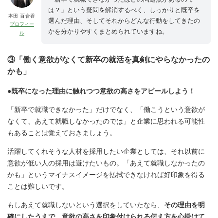
は？」という疑問を解消するべく、しっかりと既卒を
本田 百合香
選んだ理由、そしてそれからどんな行動をしてきたの
プロフィー
かを分かりやすくまとめられていますね。
ル
③「働く意欲がなくて新卒の就活を真剣にやらなかったの
かも」
●既卒になった理由に触れつつ意欲の高さをアピールしよう！
「新卒で就職できなかった」だけでなく、「働こうという意欲が
なくて、あえて就職しなかったのでは」と企業に思われる可能性
もあることは覚えておきましょう。
活躍してくれそうな人材を採用したい企業としては、それ以前に
意欲が低い人の採用は避けたいもの。「あえて就職しなかったの
かも」というマイナスイメージを払拭できなければ好印象を得る
ことは難しいです。
もしあえて就職しないという選択をしていたなら、
その理由を明
確にしたうえで、意欲の高さを印象付けられる伝え方を心掛けて