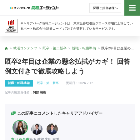
採用ご担当者様へ
トッ
キャリアパーク就職エージェントは、東京証券取引所グロース市場に上場してい
るポート株式会社(証券コード：7047)が運営しているサービスです。
サー
就活コンテンツ
既卒・第二新卒
就職・転職準備
既卒2年目は企業の懸念払拭がカギ！ 回答例文付きで徹底攻略しよう
トップ
アド
既卒2年目は企業の懸念払拭がカギ！ 回答
例文付きで徹底攻略しよう
利用
就職・転職準備
既卒・第二新卒
更新日：
2026.7.15
就活
記事の編集責任者：
阿部 裕樹
経営
この記事にコメントしたキャリアアドバイザー
無料
本田 百合香
松下 建都
米田 有希