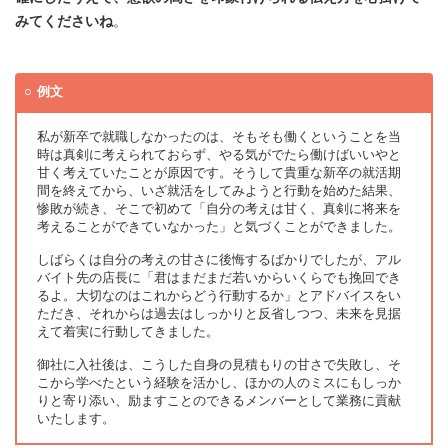
みてくださいね
。
例文
私が新卒で就職しなかったのは、そもそも働くということを当
時は真剣に考えられておらず、やる気がでたら働けばいいやと
甘く考えていたことが原因です。そうして貴重な新卒の就活期
間を終えてから、いざ就活をしてみようと行動を始めた結果、
惨敗が続き、そこで初めて「自分の考えは甘く、真剣に将来を
考えることができていなかった」と気づくことができました。
しばらくは自分の考えの甘さに後悔するばかりでしたが、アル
バイト先の店長に「君はまだまだ若いからいくらでも挽回でき
るよ。大切なのはこれからどう行動するか」とアドバイスをい
ただき、それからは過去はしっかりと反省しつつ、未来を見据
えて着実に行動してきました。
御社に入社後は、こうした自身の見積もりの甘さで失敗し、そ
こから学べたという経験を活かし、ほかの人のミスにもしっか
りと寄り添い、励ますことのできるメンバーとして業務に貢献
いたします。