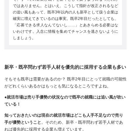
ではありません。とはいえ、こうして指針が改正されるなど
の追い風もあって、既卒3年以内の人も新卒として扱う企業は
確実に増えてきているのは事実。既卒2年目だったとしても、
「応募できる求人なんてないし……」とあきらめる必要はな
いわけです。入念に情報を集めてチャンスを逃さないように
しましょう。
新卒・既卒問わず若手人材を優先的に採用する企業も多い
そもそも既卒は需要があるのか？ 既卒2年目にとって就職の可能性
がどれくらいあるかはもっとも気になるところですよね。
●就活市場は売り手優勢の状況なので既卒の就職には追い風が吹い
ている！
知っておきたいのは現在の就活市場はどこも人手不足なので売り
手が優勢ということ
。そのため、新卒・既卒問わず若手人材であ
れば優先的に採用する企業も増えています。