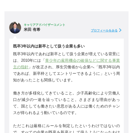
キャリアアドバイザーコメント
米田 有希
プロフィールをみる
既卒3年以内は新卒として扱う企業も多い
既卒3年以内であれば新卒として扱う企業が増えている背景に
は、2010年には「
青少年の雇用機会の確保などに関する事業
主の指針
」が改正され、厚生労働省から企業へ「既卒3年以内
であれば、新卒枠としてエントリーできるように」という周
知があったことも関係しています。
働き方が多様化してきていること。少子高齢化により労働人
口が減少の一途を辿っていること。さまざまな理由があっ
て、国としても働きたい意思がある人には働くためのチャン
スが得られるよう動いているのです。
ただこれは厳格にルールを制定したというわけではないの
で、すべての企業が既卒を新卒として扱うようになったわけ