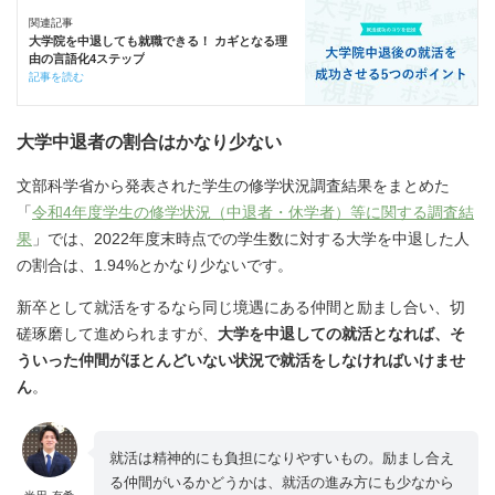
関連記事
大学院を中退しても就職できる！ カギとなる理
由の言語化4ステップ
記事を読む
大学中退者の割合はかなり少ない
文部科学省から発表された学生の修学状況調査結果をまとめた
「
令和4年度学生の修学状況（中退者・休学者）等に関する調査結
果
」では、2022年度末時点での学生数に対する大学を中退した人
の割合は、1.94%とかなり少ないです。
新卒として就活をするなら同じ境遇にある仲間と励まし合い、切
磋琢磨して進められますが、
大学を中退しての就活となれば、そ
ういった仲間がほとんどいない状況で就活をしなければいけませ
ん
。
就活は精神的にも負担になりやすいもの。励まし合え
る仲間がいるかどうかは、就活の進み方にも少なから