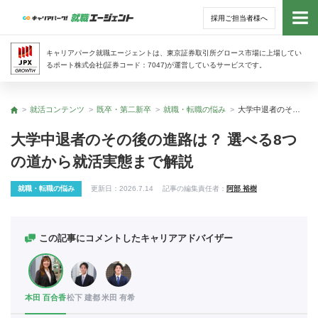
採用ご担当者様へ
トッ
キャリアパーク就職エージェントは、東京証券取引所グロース市場に上場してい
るポート株式会社(証券コード：7047)が運営しているサービスです。
サー
就活コンテンツ
既卒・第二新卒
就職・転職の悩み
大学中退者のその後の進路は？ 選べる8つの道から就活実態まで解説
トップ
アド
大学中退者のその後の進路は？ 選べる8つ
の道から就活実態まで解説
利用
就職・転職の悩み
更新日：
2026.7.14
記事の編集責任者：
阿部 裕樹
就活
経営
この記事にコメントしたキャリアアドバイザー
無料
本田 百合香
松下 建都
米田 有希