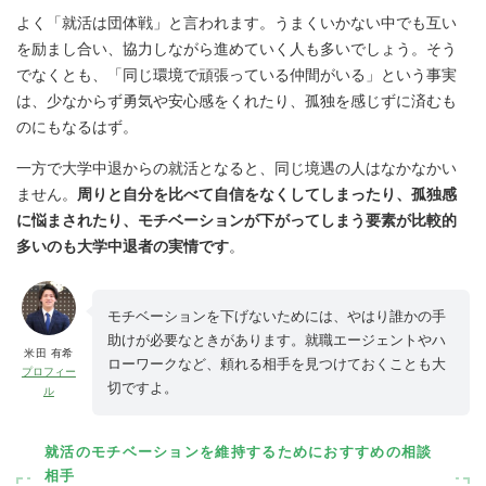
よく「就活は団体戦」と言われます。うまくいかない中でも互い
を励まし合い、協力しながら進めていく人も多いでしょう。そう
でなくとも、「同じ環境で頑張っている仲間がいる」という事実
は、少なからず勇気や安心感をくれたり、孤独を感じずに済むも
のにもなるはず。
一方で大学中退からの就活となると、同じ境遇の人はなかなかい
ません。
周りと自分を比べて自信をなくしてしまったり、孤独感
に悩まされたり、モチベーションが下がってしまう要素が比較的
多いのも大学中退者の実情です
。
モチベーションを下げないためには、やはり誰かの手
助けが必要なときがあります。就職エージェントやハ
米田 有希
ローワークなど、頼れる相手を見つけておくことも大
プロフィー
切ですよ。
ル
就活のモチベーションを維持するためにおすすめの相談
相手