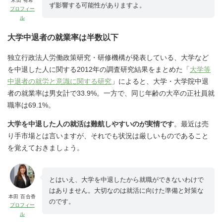
米田 有希
ず影響する可能性がありますよ。
プロフィー
ル
大学中退者の就業率は半数以下
独立行政法人労働政策研究・研修機構が発表している、大学など
を中退した人に関する2012年の調査研究結果をまとめた「
大学等
中退者の就労と意識に関する研究
」によると、大学・大学院中退
者の就業率は男女計で33.9%。一方で、同じ年齢の大卒の正社員就
職率は69.1%。
大学を中退した人の就活は難航しやすいのが実情です
。最近は売
り手市場とは言いますが、それでも状況は厳しいものであること
を覚えておきましょう。
とはいえ、大学を中退したから就職ができないわけで
はありません。大切なのは就活に向けた準備と対策な
本田 百合香
のです。
プロフィー
ル