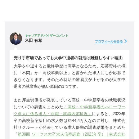
キャリアアドバイザーコメント
米田 有希
プロフィールをみる
売り手市場であっても大学中退者の就活は難航しやすい理由
大学を中退すると最終学歴は高卒となるため、応募資格の欄
に「不問」か「高校卒業以上」と書かれた求人にしか応募で
きなくなります。そのため就活の難易度が上がるのが大学中
退者の就業率が低い原因の1つです。
また厚生労働省が発表している高校・中学新卒者の就職状況
についての調査をまとめた
「高校・中学新卒者のハローワー
ク求人に係る求人・求職・就職内定状況」
によると、2023年
卒の高校新卒採用の求人数は約44.4万人なのに対し、株式会
社リクルートが発表している求人倍率の調査結果をまとめた
「
第39回 ワークス大卒求人倍率調査（2023年卒） | 株式会社