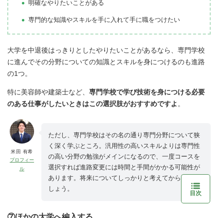
明確なやりたいことがある
専門的な知識やスキルを手に入れて手に職をつけたい
大学を中退後はっきりとしたやりたいことがあるなら、専門学校
に進んでその分野についての知識とスキルを身につけるのも進路
の1つ。
特に美容師や建築士など、
専門学校で学び技術を身につける必要
のある仕事がしたいときはこの選択肢がおすすめですよ
。
ただし、専門学校はその名の通り専門分野について狭
く深く学ぶところ。汎用性の高いスキルよりは専門性
米田 有希
の高い分野の勉強がメインになるので、一度コースを
プロフィー
選択すれば進路変更には時間と手間がかかる可能性が
ル
あります。将来についてしっかりと考えてから選びま
しょう。
目次
⑦ほかの大学へ編入する