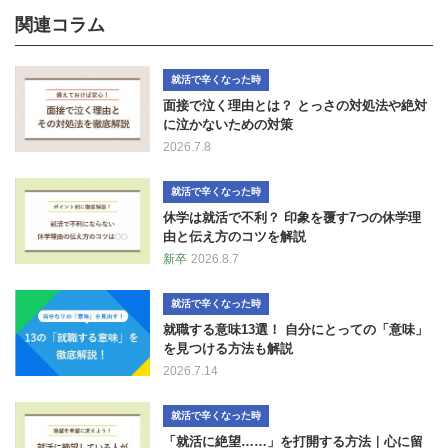
関連コラム
就活で辛くなった時
面接で泣く理由とは？ とっさの対処法や絶対
に泣かないための対策
2026.7.8
就活で辛くなった時
休学は就活で不利？ 印象を覆す7つの休学理
由と伝え方のコツを解説
新卒
2026.8.7
就活で辛くなった時
就職する意味13選！ 自分にとっての「意味」
を見つける方法も解説
2026.7.14
就活で辛くなった時
「就活に絶望……」を打開する方法｜心に留