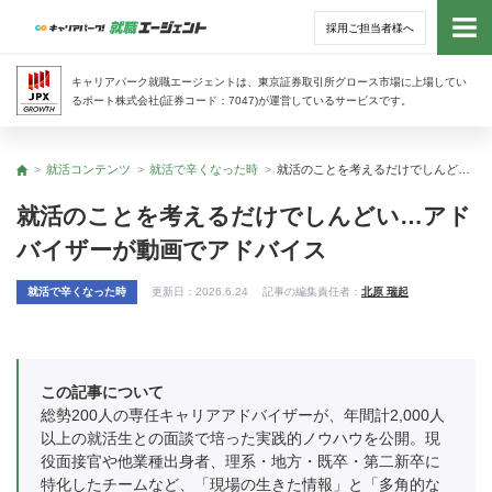
採用ご担当者様へ
トッ
キャリアパーク就職エージェントは、東京証券取引所グロース市場に上場してい
るポート株式会社(証券コード：7047)が運営しているサービスです。
サー
就活コンテンツ
就活で辛くなった時
就活のことを考えるだけでしんどい…アドバイザーが動画でアドバイス
トップ
アド
就活のことを考えるだけでしんどい…アド
バイザーが動画でアドバイス
利用
就活で辛くなった時
更新日：
2026.6.24
記事の編集責任者：
北原 瑞起
就活
経営
この記事について
総勢200人の専任キャリアアドバイザーが、年間計2,000人
無料
以上の就活生との面談で培った実践的ノウハウを公開。現
役面接官や他業種出身者、理系・地方・既卒・第二新卒に
特化したチームなど、「現場の生きた情報」と「多角的な