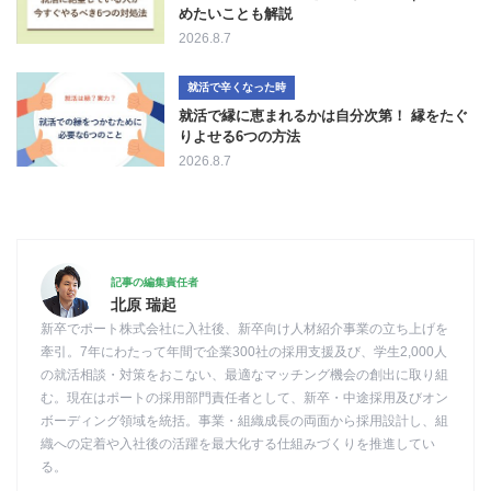
めたいことも解説
2026.8.7
就活で辛くなった時
就活で縁に恵まれるかは自分次第！ 縁をたぐ
りよせる6つの方法
2026.8.7
記事の編集責任者
北原 瑞起
新卒でポート株式会社に入社後、新卒向け人材紹介事業の立ち上げを
牽引。7年にわたって年間で企業300社の採用支援及び、学生2,000人
の就活相談・対策をおこない、最適なマッチング機会の創出に取り組
む。現在はポートの採用部門責任者として、新卒・中途採用及びオン
ボーディング領域を統括。事業・組織成長の両面から採用設計し、組
織への定着や入社後の活躍を最大化する仕組みづくりを推進してい
る。