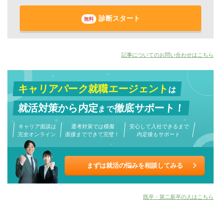
診断スタート
無料
記事についてのお問い合わせはこちら
キャリアパーク就職エージェント
は
就活対策から
内定
徹底サポート！
まで
キャリア面談は
選考対策では模擬
安心して入社できるまで
完全オンライン
面接までできて完璧！
内定後もサポート
まずは就活の悩みを相談してみる
既卒・第二新卒の人はこちら