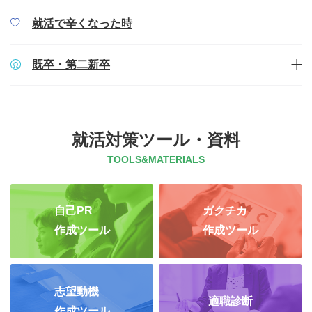
就活で辛くなった時
既卒・第二新卒
就活対策ツール・資料
TOOLS&MATERIALS
自己PR
ガクチカ
作成ツール
作成ツール
志望動機
適職診断
作成ツール