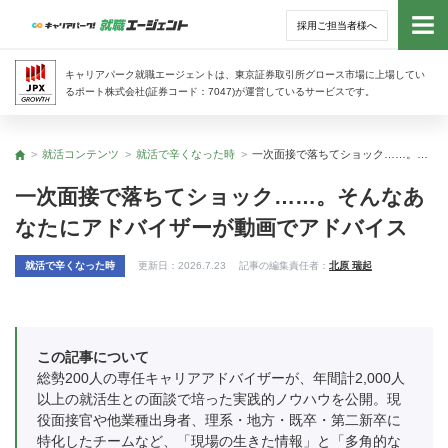
採用ご担当者様へ
トッ
キャリアパーク就職エージェントは、東京証券取引所グロース市場に上場してい
るポート株式会社(証券コード：7047)が運営しているサービスです。
サー
就活コンテンツ
就活で辛くなった時
一次面接で落ちてショック……。そんなあなたにアドバイザーが動画でアドバイス
トップ
アド
一次面接で落ちてショック……。そんなあ
なたにアドバイザーが動画でアドバイス
利用
就活で辛くなった時
更新日：
2026.7.23
記事の編集責任者：
北原 瑞起
就活
経営
この記事について
総勢200人の専任キャリアアドバイザーが、年間計2,000人
無料
以上の就活生との面談で培った実践的ノウハウを公開。現
役面接官や他業種出身者、理系・地方・既卒・第二新卒に
特化したチームなど、「現場の生きた情報」と「多角的な