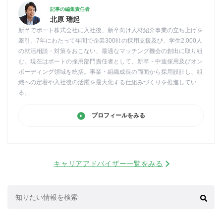
記事の編集責任者
北原 瑞起
新卒でポート株式会社に入社後、新卒向け人材紹介事業の立ち上げを
牽引。7年にわたって年間で企業300社の採用支援及び、学生2,000人
の就活相談・対策をおこない、最適なマッチング機会の創出に取り組
む。現在はポートの採用部門責任者として、新卒・中途採用及びオン
ボーディング領域を統括。事業・組織成長の両面から採用設計し、組
織への定着や入社後の活躍を最大化する仕組みづくりを推進してい
る。
プロフィールをみる
キャリアアドバイザー一覧をみる
検
索: