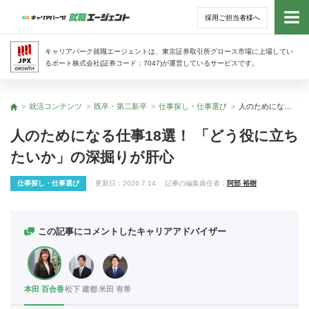
採用ご担当者様へ
トッ
キャリアパーク就職エージェントは、東京証券取引所グロース市場に上場してい
るポート株式会社(証券コード：7047)が運営しているサービスです。
サー
就活コンテンツ
既卒・第二新卒
仕事探し・仕事選び
人のためになる仕事18選！ 「どう役に立ちたいか」の深掘りが肝心
トップ
アド
人のためになる仕事18選！ 「どう役に立ち
たいか」の深掘りが肝心
利用
仕事探し・仕事選び
更新日：
2026.7.14
記事の編集責任者：
阿部 裕樹
就活
経営
この記事にコメントしたキャリアアドバイザー
無料
本田 百合香
松下 建都
米田 有希