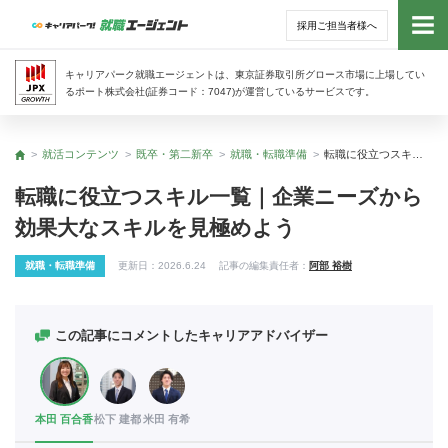
採用ご担当者様へ
トッ
キャリアパーク就職エージェントは、東京証券取引所グロース市場に上場してい
るポート株式会社(証券コード：7047)が運営しているサービスです。
サー
就活コンテンツ
既卒・第二新卒
就職・転職準備
転職に役立つスキル一覧｜企業ニーズから効果大なスキルを見極めよう
トップ
アド
転職に役立つスキル一覧｜企業ニーズから
効果大なスキルを見極めよう
利用
就職・転職準備
更新日：
2026.6.24
記事の編集責任者：
阿部 裕樹
就活
経営
この記事にコメントしたキャリアアドバイザー
無料
本田 百合香
松下 建都
米田 有希