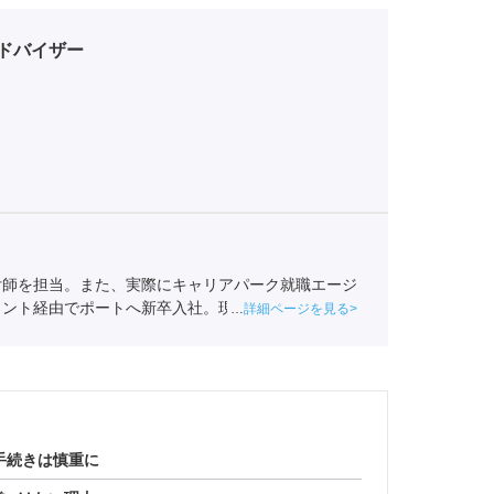
ドバイザー
付師を担当。また、実際にキャリアパーク就職エージ
ェント経由でポートへ新卒入社。現在は関西の学生へ
詳細ページを見る
事業協会
職業紹介責任者（001-220810001-02920）
手続きは慎重に