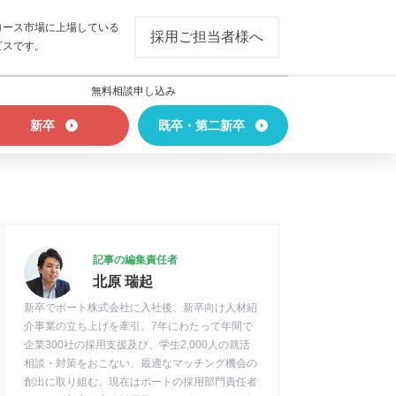
ロース市場に上場している
採用ご担当者様へ
ビスです。
無料相談申し込み
新卒
既卒・第二新卒
記事の編集責任者
北原 瑞起
新卒でポート株式会社に入社後、新卒向け人材紹
介事業の立ち上げを牽引。7年にわたって年間で
企業300社の採用支援及び、学生2,000人の就活
相談・対策をおこない、最適なマッチング機会の
創出に取り組む。現在はポートの採用部門責任者