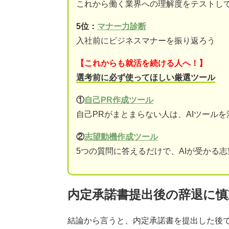
これから働く業界への理解度をテストし
5位：
マナー力診断
入社前にビジネスマナーを振り返ろう
【これからも就活を続ける人へ！】
選考前に必ず使ってほしい厳選ツール
①
自己PR作成ツール
自己PRがまとまらない人は、AIツール
②
志望動機作成ツール
5つの質問に答えるだけで、AIが受かる
内定承諾書提出後の辞退に
結論から言うと、内定承諾書を提出した後