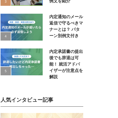
例文を紹介
内定通知のメール
返信で守るべきマ
ナーとは？ パタ
ーン別例文付き
内定承諾書の提出
後でも辞退は可
能！ 就活アドバ
イザーが注意点を
解説
人気インタビュー記事