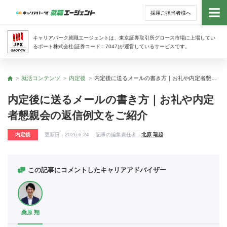
採用ご担当者様へ
トッ
キャリアパーク就職エージェントは、東京証券取引所グロース市場に上場してい
るポート株式会社(証券コード：7047)が運営しているサービスです。
サー
就活コンテンツ
内定後
内定後に送るメールの書き方｜お礼や内定者懇親会の返信例文をご紹介
トップ
アド
内定後に送るメールの書き方｜お礼や内定
者懇親会の返信例文をご紹介
利用
内定後
更新日：
2026.6.24
記事の編集責任者：
北原 瑞起
就活
経営
この記事にコメントしたキャリアアドバイザー
無料
桑原 翔