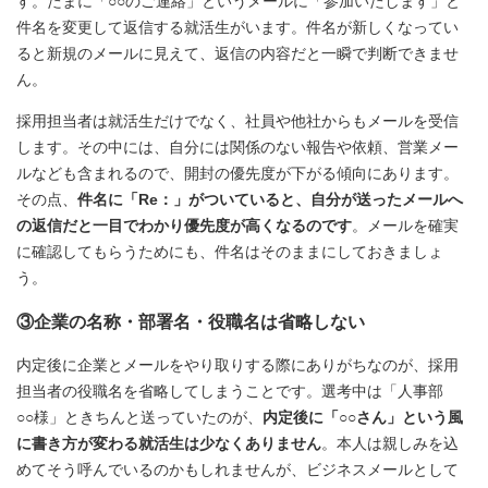
す。たまに「○○のご連絡」というメールに「参加いたします」と
件名を変更して返信する就活生がいます。件名が新しくなってい
ると新規のメールに見えて、返信の内容だと一瞬で判断できませ
ん。
採用担当者は就活生だけでなく、社員や他社からもメールを受信
します。その中には、自分には関係のない報告や依頼、営業メー
ルなども含まれるので、開封の優先度が下がる傾向にあります。
その点、
件名に「Re：」がついていると、自分が送ったメールへ
の返信だと一目でわかり優先度が高くなるのです
。メールを確実
に確認してもらうためにも、件名はそのままにしておきましょ
う。
③企業の名称・部署名・役職名は省略しない
内定後に企業とメールをやり取りする際にありがちなのが、採用
担当者の役職名を省略してしまうことです。選考中は「人事部
○○様」ときちんと送っていたのが、
内定後に「○○さん」という風
に書き方が変わる就活生は少なくありません
。本人は親しみを込
めてそう呼んでいるのかもしれませんが、ビジネスメールとして