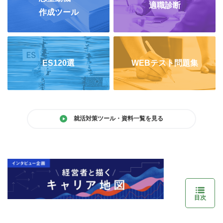
適職診断
作成ツール
ES120選
WEBテスト問題集
就活対策ツール・資料一覧を見る
目次