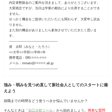
内定者懇親会のご案内を頂きまして、ありがとうございます。
大変残念ですが、当日は学業の都合により出席することができ
ません。
せっかく機会をご提供いただいたにも関わらず、大変申し訳あ
りません。
また別の機会がありましたら参加させていただきたく思いま
す。
―――――――――――――――
港 太郎（みなと・たろう）
○○大学○○学部○○学科○年
携帯電話：080-☓☓☓☓-☓☓☓☓
メール：minato@☓☓☓☓☓☓.ab.jp
―――――――――――――――
強み・弱みを見つめ直して新社会人としてのスタートに備
えよう
就職までの時間をどう使うべきか悩んでいませんか？
そんなときは「
自己分析ツール
」から始めましょう。
簡単な質問