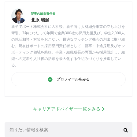
記事の編集責任者
北原 瑞起
新卒でポート株式会社に入社後、新卒向け人材紹介事業の立ち上げを
牽引。7年にわたって年間で企業300社の採用支援及び、学生2,000人
の就活相談・対策をおこない、最適なマッチング機会の創出に取り組
む。現在はポートの採用部門責任者として、新卒・中途採用及びオン
ボーディング領域を統括。事業・組織成長の両面から採用設計し、組
織への定着や入社後の活躍を最大化する仕組みづくりを推進してい
る。
プロフィールをみる
キャリアアドバイザー一覧をみる
検
索: