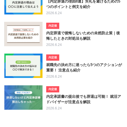
【内定辞退の理由8選】失礼を避けるための5
つのポイントと例文を紹介
2026.6.24
内定後
内定辞退で後悔しないための未然防止策｜後
悔したときの対処法も解説
2026.6.24
内定後
就職先の決め方に迷ったら5つのアクションが
重要！ 注意点も紹介
2026.6.24
内定後
内定承諾書の提出後でも辞退は可能！ 就活ア
ドバイザーが注意点を解説
2026.6.24