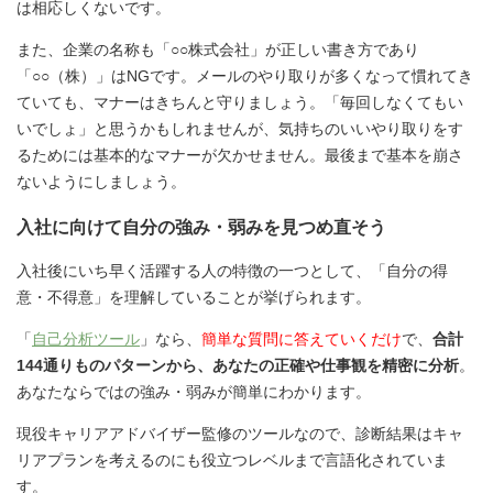
は相応しくないです。
また、企業の名称も「○○株式会社」が正しい書き方であり
「○○（株）」はNGです。メールのやり取りが多くなって慣れてき
ていても、マナーはきちんと守りましょう。「毎回しなくてもい
いでしょ」と思うかもしれませんが、気持ちのいいやり取りをす
るためには基本的なマナーが欠かせません。最後まで基本を崩さ
ないようにしましょう。
入社に向けて自分の強み・弱みを見つめ直そう
入社後にいち早く活躍する人の特徴の一つとして、「自分の得
意・不得意」を理解していることが挙げられます。
「
自己分析ツール
」なら、
簡単な質問に答えていくだけ
で、
合計
144通りものパターンから、あなたの正確や仕事観を精密に分析
。
あなたならではの強み・弱みが簡単にわかります。
現役キャリアアドバイザー監修のツールなので、診断結果はキャ
リアプランを考えるのにも役立つレベルまで言語化されていま
す。