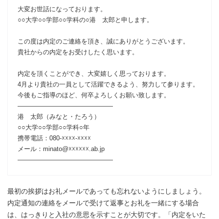
大変お世話になっております。
○○大学○○学部○○学科の○港 太郎と申します。
この度は内定のご連絡を頂き、誠にありがとうございます。
貴社からの内定をお受けしたく思います。
内定を頂くことができ、大変嬉しく思っております。
4月より貴社の一員として活躍できるよう、努力して参ります。
今後もご指導のほど、何卒よろしくお願い致します。
―――――――――――――――
港 太郎（みなと・たろう）
○○大学○○学部○○学科○年
携帯電話：080-☓☓☓☓-☓☓☓☓
メール：minato@☓☓☓☓☓☓.ab.jp
―――――――――――――――
最初の挨拶はお礼メールであっても忘れないようにしましょう。
内定通知の連絡をメールで受けて返事とお礼を一緒にする場合
は、はっきりと入社の意思を示すことが大切です。「内定をいた