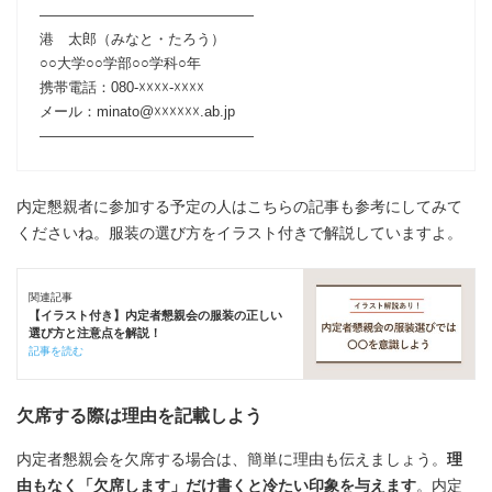
―――――――――――――――
港 太郎（みなと・たろう）
○○大学○○学部○○学科○年
携帯電話：080-☓☓☓☓-☓☓☓☓
メール：minato@☓☓☓☓☓☓.ab.jp
―――――――――――――――
内定懇親者に参加する予定の人はこちらの記事も参考にしてみて
くださいね。服装の選び方をイラスト付きで解説していますよ。
関連記事
【イラスト付き】内定者懇親会の服装の正しい
選び方と注意点を解説！
記事を読む
欠席する際は理由を記載しよう
内定者懇親会を欠席する場合は、簡単に理由も伝えましょう。
理
由もなく「欠席します」だけ書くと冷たい印象を与えます
。内定