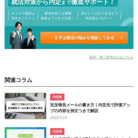
就活対策から
内定
徹底サポート！
まで
キャリア面談は
選考対策では模擬
安心して入社できるまで
完全オンライン
面接までできて完璧！
内定後もサポート
まずは就活の悩みを相談してみる
既卒・第二新卒の人はこちら
関連コラム
内定後
近況報告メールの書き方｜内定先で評価アッ
プの内容を例文つきで解説
2026.6.24
内定後