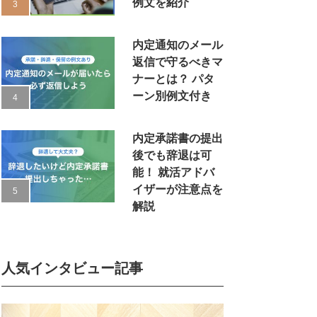
例文を紹介
内定通知のメール
返信で守るべきマ
ナーとは？ パタ
ーン別例文付き
内定承諾書の提出
後でも辞退は可
能！ 就活アドバ
イザーが注意点を
解説
人気インタビュー記事