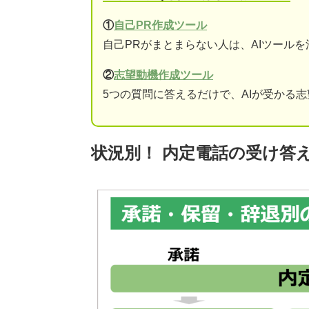
①
自己PR作成ツール
自己PRがまとまらない人は、AIツール
②
志望動機作成ツール
5つの質問に答えるだけで、AIが受かる
状況別！ 内定電話の受け答