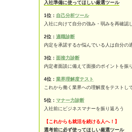
入社準備に使ってほしい厳選ツール
1位：
自己分析ツール
入社に向けて自分の強み・弱みを再確認
2位：
適職診断
内定を承諾するか悩んでいる人は自分の
3位：
面接力診断
内定者面談に備えて面接のポイントを振
4位：
業界理解度テスト
これから働く業界への理解度をテストし
5位：
マナー力診断
入社前にビジネスマナーを振り返ろう
【これからも就活を続ける人へ！】
選考前に必ず使ってほしい厳選ツール