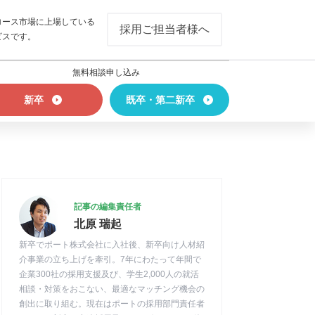
ロース市場に上場している
採用ご担当者様へ
ビスです。
無料相談申し込み
新卒
既卒・第二新卒
記事の編集責任者
北原 瑞起
新卒でポート株式会社に入社後、新卒向け人材紹
介事業の立ち上げを牽引。7年にわたって年間で
企業300社の採用支援及び、学生2,000人の就活
相談・対策をおこない、最適なマッチング機会の
創出に取り組む。現在はポートの採用部門責任者