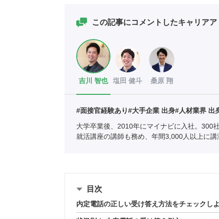
この記事にコメントしたキャリアア
吉川 智也
塩田 健斗
桑原 翔
#面接官経験あり
#大手企業 出身
#人材業界 出
大学卒業後、2010年にマイナビに入社。30
就活講座の講師も務め、年間3,000人以上に
として年間約1,000人の学生の相談に乗る。
目次
内定電話の正しい受け答え方法をチェックし