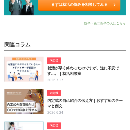
まずは就活の悩みを相談してみる
既卒・第二新卒の人はこちら
関連コラム
内定後
就活が早く終わったのですが、逆に不安で
す…。｜就活相談室
2026.7.17
内定後
内定式の自己紹介の伝え方｜おすすめのテー
マと例文
2026.6.24
内定後