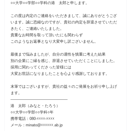
○○大学○○学部○○学科の港 太郎と申します。
この度は内定のご連絡をいただきまして、誠にありがとうござ
います。誠に恐縮なのですが、貴社の内定を辞退させていただ
きたく、ご連絡いたしました。
貴重なお時間を取って頂いたにも関わらず
このようなお返事となり大変申し訳ございません。
最後まで悩みましたが、自分の適性を慎重に考えた結果
別の企業にご縁を感じ、辞退させていただくことにしました。
採用に関わってくださった皆様には
大変お世話になりましたことを心より感謝しております。
末筆ではございますが、貴社の益々のご発展をお祈り申し上げ
ます。
―――――――――――――――
港 太郎（みなと・たろう）
○○大学○○学部○○学科○年
携帯電話：080-☓☓☓☓-☓☓☓☓
メール：minato@☓☓☓☓☓☓.ab.jp