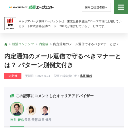
採用ご担当者様へ
トッ
キャリアパーク就職エージェントは、東京証券取引所グロース市場に上場してい
るポート株式会社(証券コード：7047)が運営しているサービスです。
サー
就活コンテンツ
内定後
内定通知のメール返信で守るべきマナーとは？ パターン別例文付き
トップ
アド
内定通知のメール返信で守るべきマナーと
は？ パターン別例文付き
利用
内定後
更新日：
2026.6.24
記事の編集責任者：
北原 瑞起
就活
経営
この記事にコメントしたキャリアアドバイザー
無料
吉川 智也
長尾 美慧
塩田 健斗