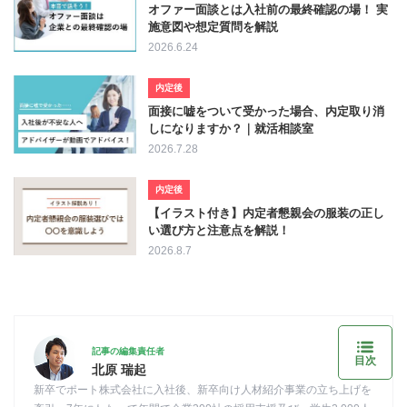
オファー面談とは入社前の最終確認の場！ 実
施意図や想定質問を解説
2026.6.24
内定後
面接に嘘をついて受かった場合、内定取り消
しになりますか？｜就活相談室
2026.7.28
内定後
【イラスト付き】内定者懇親会の服装の正し
い選び方と注意点を解説！
2026.8.7
記事の編集責任者
目次
北原 瑞起
新卒でポート株式会社に入社後、新卒向け人材紹介事業の立ち上げを