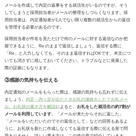
メールを作成して内定の返事をする就活生がいるのですが、そう
してしまうと採用担当者がメールの整理をしづらくなります。採
用担当者は、内定通知者が1人でない限り複数の就活生からの返信
を管理する必要があるのです。
採用担当者が件名を見ただけで何のメールに対する返信なのか把
握できるように、Re:のままで返信しましょう。返信する際に
「Re」と入力しなくても、そのまま返信すればOKです。本文につ
いても消さずに残しておいてください。トラブルなどに発展した
際の証拠にもなります。
③感謝の気持ちを伝える
内定通知のメールをもらった際は、感謝の気持ちも忘れずに伝え
ましょう。
内定・内々定が出たときお礼の連絡をした？お礼メー
ル、お礼状の書き方を解説
によると、
お礼をした就活生の約7割が
メールを利用しています
。「メールが来たからそれに返した」
「メールをいただいたのでその返信として」などの回答もあるよ
うに、お礼状を新たに作成しなくても返信する際に伝える形で問
題ありません。詳しい書き方は、この後の章で紹介していきま