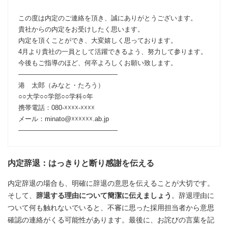
この度は内定のご連絡を頂き、誠にありがとうございます。
貴社からの内定をお受けしたく思います。
内定を頂くことができ、大変嬉しく思っております。
4月より貴社の一員として活躍できるよう、努力して参ります。
今後もご指導のほど、何卒よろしくお願い致します。
―――――――――――――――
港 太郎（みなと・たろう）
○○大学○○学部○○学科○年
携帯電話：080-☓☓☓☓-☓☓☓☓
メール：minato@☓☓☓☓☓☓.ab.jp
―――――――――――――――
内定辞退：はっきりと断り感謝を伝える
内定辞退の場合も、明確に辞退の意思を伝えることが大切です。
そして、
辞退する理由について簡潔に伝えましょう
。辞退理由に
ついて何も触れないでいると、不審に思った採用担当者から意思
確認の連絡がくる可能性があります。最後に、お詫びの言葉を記