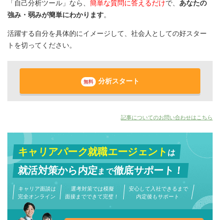
「自己分析ツール」なら、
簡単な質問に答えるだけ
で、
あなたの
強み・弱みが簡単にわかります
。
活躍する自分を具体的にイメージして、社会人としての好スター
トを切ってください。
分析スタート
無料
記事についてのお問い合わせはこちら
キャリアパーク就職エージェント
は
就活対策から
内定
徹底サポート！
まで
キャリア面談は
選考対策では模擬
安心して入社できるまで
完全オンライン
面接までできて完璧！
内定後もサポート