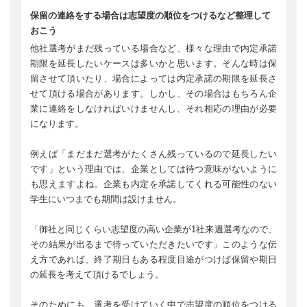
保留の連絡をする場合は志望度の順位をつけるなど整理して
おこう
他社選考がまだ残っている場合など、様々な理由で内定承諾
期限を延長したいケースは多いかと思います。そんな時は保
留させて頂いたり、場合によっては内定承諾の期限を延長さ
せて頂ける場合があります。しかし、その場合はもちろん企
業に連絡をしなければいけませんし、それ相応の理由が必要
になります。
例えば「まだまだ選考がたくさん残っているので延長したい
です」という理由では、企業としては待つ意味がないように
も思えますよね。企業も内定を承諾してくれる可能性のない
学生にいつまでも期間は設けません。
「御社と同じくらい志望度の高い企業が1社来週選考なので、
その結果が出るまで待っていただきたいです」このような伝
え方であれば、終了期日もある程度目途がつけば保留や期日
の延長を考えて頂けるでしょう。
そのためにも、選考を受けていく中で志望度の順位をつける