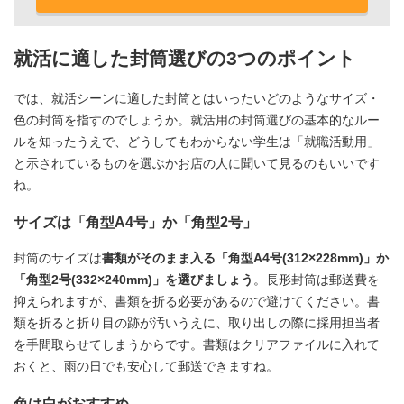
就活に適した封筒選びの3つのポイント
では、就活シーンに適した封筒とはいったいどのようなサイズ・
色の封筒を指すのでしょうか。就活用の封筒選びの基本的なルー
ルを知ったうえで、どうしてもわからない学生は「就職活動用」
と示されているものを選ぶかお店の人に聞いて見るのもいいです
ね。
サイズは「角型A4号」か「角型2号」
封筒のサイズは
書類がそのまま入る「角型A4号(312×228mm)」か
「角型2号(332×240mm)」を選びましょう
。長形封筒は郵送費を
抑えられますが、書類を折る必要があるので避けてください。書
類を折ると折り目の跡が汚いうえに、取り出しの際に採用担当者
を手間取らせてしまうからです。書類はクリアファイルに入れて
おくと、雨の日でも安心して郵送できますね。
色は白がおすすめ