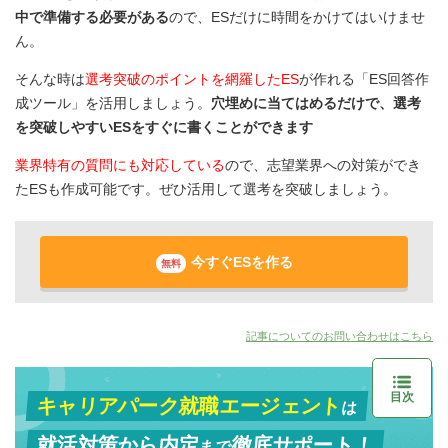
中で準備する必要がある
ので、ESだけに時間をかけてはいけませ
ん。
そんな時は
選考突破のポイントを網羅したES
が作れる「ES回答作
成ツール」を活用しましょう。
穴埋めに当てはめるだけで、選考
を突破しやすいESをすぐに書くことができます
業界特有の質問にも対応している
ので、志望業界への対策ができ
たESも作成可能です。ぜひ活用して選考を突破しましょう。
今すぐESを作る
無料
記事についてのお問い合わせはこちら
目次
キャリアパーク就職エージェント
は
就活対策から
内定
徹底サポート！
まで