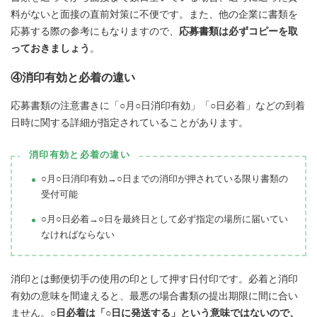
料がないと面接の直前対策に不便です。また、他の企業に書類を
応募する際の参考にもなりますので、
応募書類は必ずコピーを取
っておきましょう
。
④消印有効と必着の違い
応募書類の注意書きに「○月○日消印有効」「○日必着」などの到着
日時に関する詳細が指定されていることがあります。
消印有効と必着の違い
○月○日消印有効→○日までの消印が押されている限り書類の
受付可能
○月○日必着→○日を最終日として必ず指定の場所に届いてい
なければならない
消印とは郵便切手の使用の印として押す日付印です。必着と消印
有効の意味を間違えると、最悪の場合書類の提出期限に間に合い
ません。
○日必着は「○日に発送する」という意味ではないので、