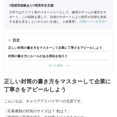
#面接官経験あり
#理系学生支援
大学ではアメフト部のマネージャーとして、練習やチームの運営をサ
ポート。この経験を通して、自身のサポートにより相手が目標を達成
詳細ページを見る
する姿を見ることにやりがいを感じ、人材業界を目指す。ポートに新
卒入社し、理系学生をメインに支援。
キャリアコンサルタント
（登録
番号23034402）/
全国民営職業紹介事業協会
職業紹介責任者（001-
230123001-05662）
目次
正しい封筒の書き方をマスターして企業に丁寧さをアピールしよう
封筒の書き方にルールがある理由を知ろう
すべて表示
正しい封筒の書き方をマスターして企業に
丁寧さをアピールしよう
こんにちは。キャリアアドバイザーの北原です。
「応募書類の封筒のサイズは？ 色は？」