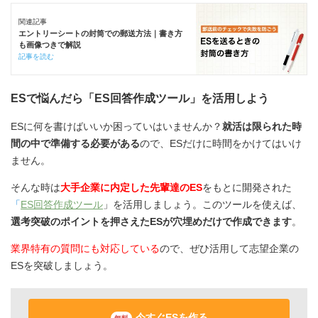
関連記事
エントリーシートの封筒での郵送方法｜書き方
も画像つきで解説
記事を読む
ESで悩んだら「ES回答作成ツール」を活用しよう
ESに何を書けばいいか困っていはいませんか？
就活は限られた時
間の中で準備する必要がある
ので、ESだけに時間をかけてはいけ
ません。
そんな時は
大手企業に内定した先輩達のES
をもとに開発された
「
ES回答作成ツール
」を活用しましょう。このツールを使えば、
選考突破のポイントを押さえたESが穴埋めだけで作成できます
。
業界特有の質問にも対応している
ので、ぜひ活用して志望企業の
ESを突破しましょう。
今すぐESを作る