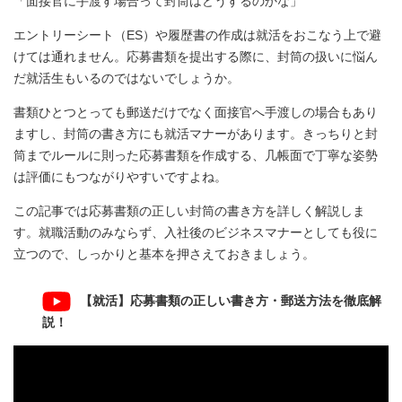
「面接官に手渡す場合って封筒はどうするのかな」
エントリーシート（ES）や履歴書の作成は就活をおこなう上で避
けては通れません。応募書類を提出する際に、封筒の扱いに悩ん
だ就活生もいるのではないでしょうか。
書類ひとつとっても郵送だけでなく面接官へ手渡しの場合もあり
ますし、封筒の書き方にも就活マナーがあります。きっちりと封
筒までルールに則った応募書類を作成する、几帳面で丁寧な姿勢
は評価にもつながりやすいですよね。
この記事では応募書類の正しい封筒の書き方を詳しく解説しま
す。就職活動のみならず、入社後のビジネスマナーとしても役に
立つので、しっかりと基本を押さえておきましょう。
【就活】応募書類の正しい書き方・郵送方法を徹底解
説！