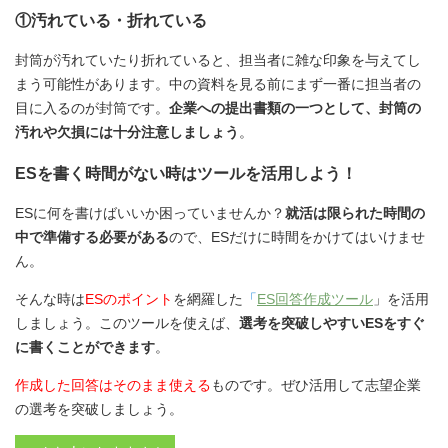
①汚れている・折れている
封筒が汚れていたり折れていると、担当者に雑な印象を与えてし
まう可能性があります。中の資料を見る前にまず一番に担当者の
目に入るのが封筒です。
企業への提出書類の一つとして、封筒の
汚れや欠損には十分注意しましょう
。
ESを書く時間がない時はツールを活用しよう！
ESに何を書けばいいか困っていませんか？
就活は限られた時間の
中で準備する必要がある
ので、ESだけに時間をかけてはいけませ
ん。
そんな時は
ESのポイント
を網羅した
「
ES回答作成ツール
」を活用
しましょう。このツールを使えば、
選考を突破しやすいESをすぐ
に書くことができます
。
作成した回答はそのまま使える
ものです。ぜひ活用して志望企業
の選考を突破しましょう。