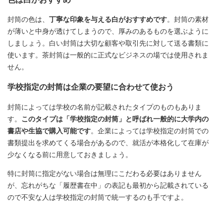
封筒の色は、
丁寧な印象を与える白がおすすめです
。封筒の素材
が薄いと中身が透けてしまうので、厚みのあるものを選ぶように
しましょう。白い封筒は大切な顧客や取引先に対して送る書類に
使います。茶封筒は一般的に正式なビジネスの場では使用されま
せん。
学校指定の封筒は企業の要望に合わせて使おう
封筒によっては学校の名前が記載されたタイプのものもありま
す。
このタイプは「学校指定の封筒」と呼ばれ一般的に大学内の
書店や生協で購入可能です
。企業によっては学校指定の封筒での
書類提出を求めてくる場合があるので、就活が本格化して在庫が
少なくなる前に用意しておきましょう。
特に封筒に指定がない場合は無理にこだわる必要はありません
が、忘れがちな「履歴書在中」の表記も最初から記載されている
ので不安な人は学校指定の封筒で統一するのも手ですよ。