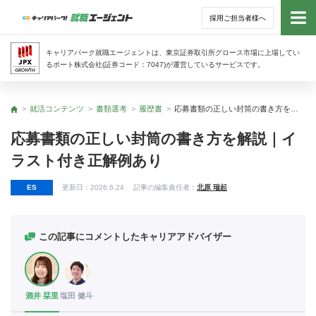
採用ご担当者様へ
トッ
キャリアパーク就職エージェントは、東京証券取引所グロース市場に上場してい
るポート株式会社(証券コード：7047)が運営しているサービスです。
サー
就活コンテンツ
書類選考
履歴書
応募書類の正しい封筒の書き方を解説｜イラスト付き正解例あり
トップ
アド
応募書類の正しい封筒の書き方を解説｜イ
ラスト付き正解例あり
利用
ES
更新日：
2026.6.24
記事の編集責任者：
北原 瑞起
就活
経営
この記事にコメントしたキャリアアドバイザー
無料
酒井 栞里
塩田 健斗