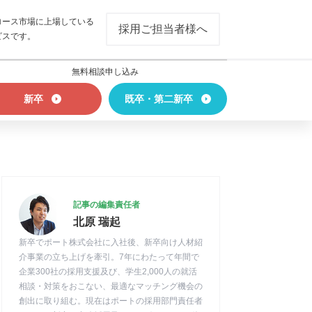
ロース市場に上場している
採用ご担当者様へ
ビスです。
無料相談申し込み
新卒
既卒・第二新卒
記事の編集責任者
北原 瑞起
新卒でポート株式会社に入社後、新卒向け人材紹
介事業の立ち上げを牽引。7年にわたって年間で
企業300社の採用支援及び、学生2,000人の就活
相談・対策をおこない、最適なマッチング機会の
創出に取り組む。現在はポートの採用部門責任者