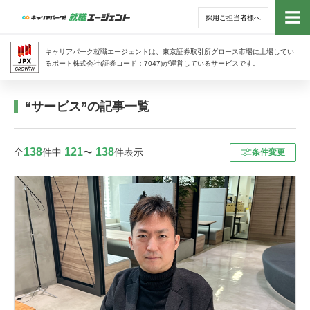
採用ご担当者様へ
トッ
キャリアパーク就職エージェントは、東京証券取引所グロース市場に上場してい
るポート株式会社(証券コード：7047)が運営しているサービスです。
サー
“サービス”の記事一覧
アド
138
121
138
全
件中
〜
件表示
条件変更
利用
就活
経営
無料