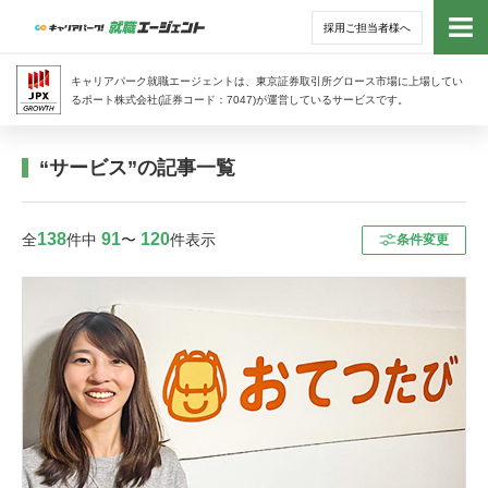
採用ご担当者様へ
トッ
キャリアパーク就職エージェントは、東京証券取引所グロース市場に上場してい
るポート株式会社(証券コード：7047)が運営しているサービスです。
サー
“サービス”の記事一覧
アド
138
91
120
全
件中
〜
件表示
条件変更
利用
就活
経営
無料