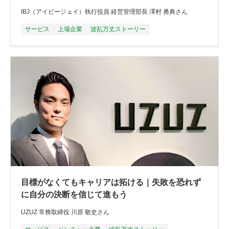
IBJ（アイビージェイ）執行役員 経営管理部長 澤村 勇典さん
サービス
上場企業
波乱万丈ストーリー
目標がなくてもキャリアは拓ける｜失敗を恐れず
に自分の決断を信じて進もう
UZUZ 常務取締役 川原 敬史さん