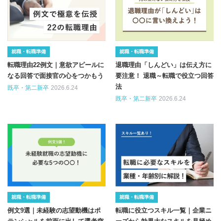
就職・転職準備
就職・転職準備
転職理由22例文｜意欲アピールに
退職理由「しんどい」は伝え方に
なる回答で面接官の心をつかもう
要注意！ 退職～転職で役立つ回答
法
既卒・第二新卒
2026.6.24
既卒・第二新卒
2026.6.24
就職・転職準備
就職・転職準備
例文9選｜未経験の志望動機はポ
転職に役立つスキル一覧｜企業ニ