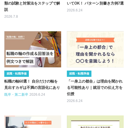
類の試験と対策法をステップで解
いてOK！ パターン別書き方例7選
説
2026.6.24
2026.7.8
就職・転職準備
就職・転職準備
転職の軸60選！ 自分だけの軸を
「一身上の都合」は理由を聞かれ
見出すカギは不満の言語化にあり
る可能性あり｜就活での伝え方を
伝授
既卒・第二新卒
2026.6.24
2026.6.24