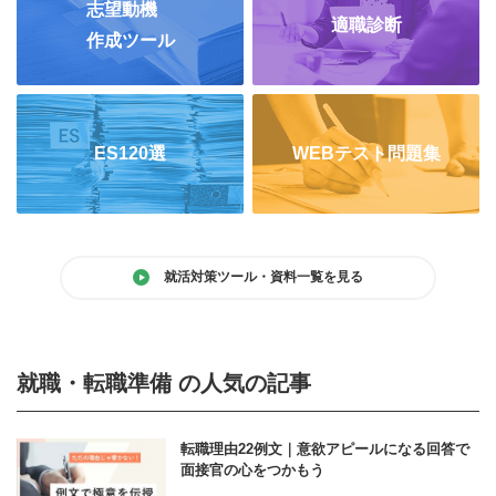
志望動機
適職診断
作成ツール
ES120選
WEBテスト問題集
就活対策ツール・資料一覧を見る
就職・転職準備 の人気の記事
転職理由22例文｜意欲アピールになる回答で
面接官の心をつかもう