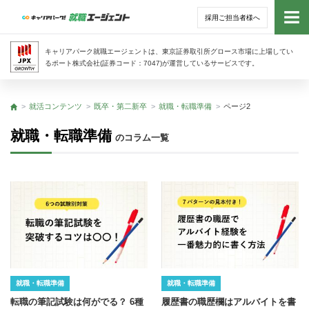
採用ご担当者様へ
トッ
キャリアパーク就職エージェントは、東京証券取引所グロース市場に上場してい
るポート株式会社(証券コード：7047)が運営しているサービスです。
サー
就活コンテンツ
既卒・第二新卒
就職・転職準備
ページ2
トップ
アド
就職・転職準備
のコラム一覧
利用
就活
経営
無料
就職・転職準備
就職・転職準備
転職の筆記試験は何がでる？ 6種
履歴書の職歴欄はアルバイトを書