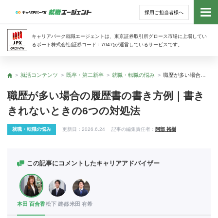
採用ご担当者様へ
トッ
キャリアパーク就職エージェントは、東京証券取引所グロース市場に上場してい
るポート株式会社(証券コード：7047)が運営しているサービスです。
サー
就活コンテンツ
既卒・第二新卒
就職・転職の悩み
職歴が多い場合の履歴書の書き方例｜書ききれないときの6つの対処法
トップ
アド
職歴が多い場合の履歴書の書き方例｜書き
きれないときの6つの対処法
利用
就職・転職の悩み
更新日：
2026.6.24
記事の編集責任者：
阿部 裕樹
就活
経営
この記事にコメントしたキャリアアドバイザー
無料
本田 百合香
松下 建都
米田 有希