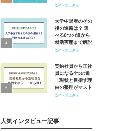
既卒・第二新卒
大学中退者のその
後の進路は？ 選
べる8つの道から
就活実態まで解説
既卒・第二新卒
契約社員から正社
員になる4つの道
｜現状と目指す理
由の整理がマスト
既卒・第二新卒
人気インタビュー記事