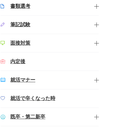
書類選考
筆記試験
面接対策
内定後
就活マナー
就活で辛くなった時
既卒・第二新卒