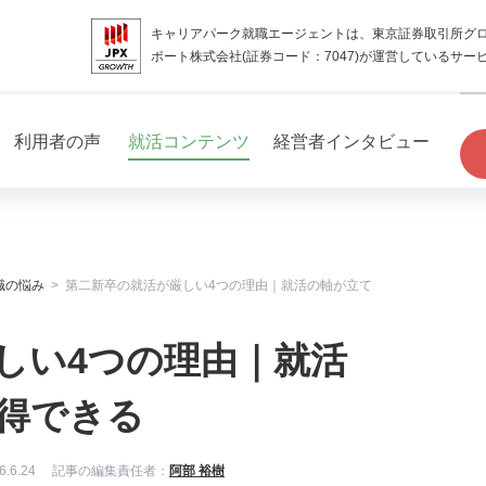
キャリアパーク就職エージェントは、東京証券取引所グ
ポート株式会社(証券コード：7047)が運営しているサー
利用者の声
就活コンテンツ
経営者インタビュー
職の悩み
第二新卒の就活が厳しい4つの理由｜就活の軸が立て
しい4つの理由｜就活
得できる
6.6.24
記事の編集責任者：
阿部 裕樹