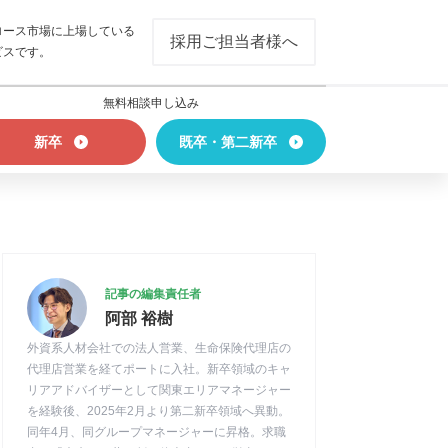
ロース市場に上場している
採用ご担当者様へ
ビスです。
無料相談申し込み
新卒
既卒・第二新卒
記事の編集責任者
阿部 裕樹
外資系人材会社での法人営業、生命保険代理店の
代理店営業を経てポートに入社。新卒領域のキャ
リアアドバイザーとして関東エリアマネージャー
を経験後、2025年2月より第二新卒領域へ異動。
同年4月、同グループマネージャーに昇格。求職