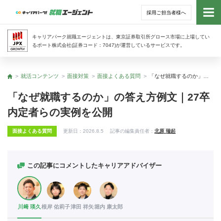
採用ご担当者様へ
トッ
キャリアパーク就職エージェントは、東京証券取引所グロース市場に上場してい
るポート株式会社(証券コード：7047)が運営しているサービスです。
サー
就活コンテンツ
面接対策
面接よくある質問
「なぜ就職するのか」の答え方例文｜27卒内定者らの実例を公開
トップ
アド
「なぜ就職するのか」の答え方例文｜27卒
内定者らの実例を公開
利用
面接よくある質問
更新日：
2026.8.5
記事の編集責任者：
北原 瑞起
就活
経営
この記事にコメントしたキャリアアドバイザー
無料
川﨑 瑛久
根岸 佑莉子
津田 祥矢
堀内 康太郎