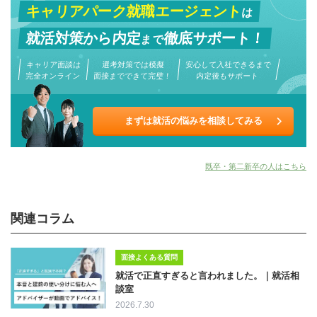
キャリアパーク就職エージェント
は
就活対策から
内定
徹底サポート！
まで
キャリア面談は
選考対策では模擬
安心して入社できるまで
完全オンライン
面接までできて完璧！
内定後もサポート
まずは就活の悩みを相談してみる
既卒・第二新卒の人はこちら
関連コラム
面接よくある質問
就活で正直すぎると言われました。｜就活相
談室
2026.7.30