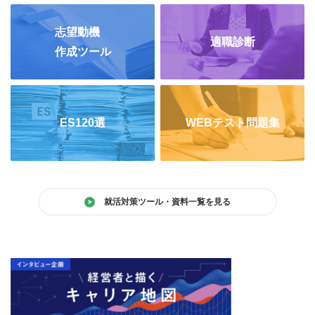
志望動機
適職診断
作成ツール
ES120選
WEBテスト問題集
就活対策ツール・資料一覧を見る