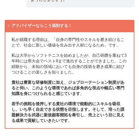
アドバイザーならこう添削する！
私が就職する理由は、「自身の専門性やスキルを磨き続けるこ
とで、社会に新しい価値を生み出す人材になるため」です。
私は大学からソフトテニスを始めましたが、自己研鑽を重ねて3
年時には県大会でベスト8まで進出することができました。この
経験から、未知の領域においても自身の技術を磨き成果に結び
つけることの楽しさを知りました。
貴社は豊富な研修制度に加え、ジョブローテーション制度があ
ると伺い、このような環境であれば多角的な視点や幅広い専門
知識を身につけられると感じています
。
若手の挑戦を後押しする貴社の環境で能動的にスキルを吸収
し、いち早く自走できる状態を目指します。そして、培った課
題解決力を武器に新規顧客開拓を牽引し、売上という目に見え
る成果で貢献していきたいです
。